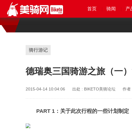
首页
首页
首页
首页
骑闻
骑闻
骑闻
骑闻
产
产
产
产
骑行游记
德瑞奥三国骑游之旅（一）
2015-04-14 10:04:06
出处 :
BIKETO美骑论坛
作者 
PART 1：关于此次行程的一些计划制定