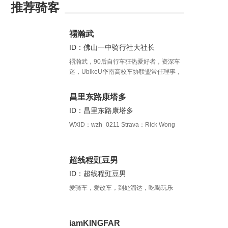
推荐骑客
禤瀚武
ID：佛山一中骑行社大社长
禤瀚武，90后自行车狂热爱好者，资深车
迷，UbikeU华南高校车协联盟常任理事，
广东外语外贸大学自行车协会会长，攻读
国际新闻专业。
昌里东路康塔多
ID：昌里东路康塔多
WXID：wzh_0211 Strava：Rick Wong
超线程豇豆男
ID：超线程豇豆男
爱骑车，爱改车，到处溜达，吃喝玩乐
iamKINGFAR