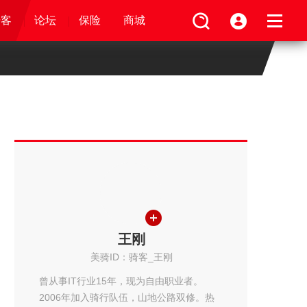
论坛
视频
骑客
骑客
保险
论坛
论坛
论坛
商城
保险
保险
保险
商城
商城
商城
王刚
美骑ID：骑客_王刚
曾从事IT行业15年，现为自由职业者。
2006年加入骑行队伍，山地公路双修。热