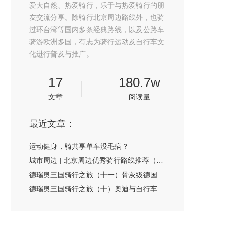
爱大自然、热爱骑行，乐于与热爱骑行的朋
友交流分享。除骑行北京周边路线外，也骑
过环台湾等国内多条经典路线，以及公路车
骑游欧洲多国，有志为骑行运动及自行车文
化进行普及与推广。
17
180.7w
文章
阅读量
最近文章：
运动健身，骑共享单车没毛病？
城市周边 | 北京周边优秀骑行路线推荐（第二季）
德瑞奥三国骑行之旅（十一）骨灰级德国古城
德瑞奥三国骑行之旅（十）奥迪与自行车的渊源