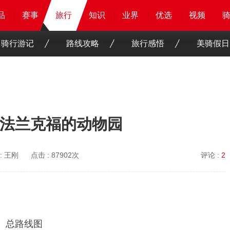
品
品
品
品
赛事
赛事
赛事
旅行
旅行
旅行
知识
知识
知识
知识
业界
业界
业界
业界
优选
优选
优选
优选
骑客
骑客
视频
视频
骑行游记
路线攻略
旅行感悟
美骑假日
法兰克福的动物园
:
王刚
点击 :
87902次
评论 :
2