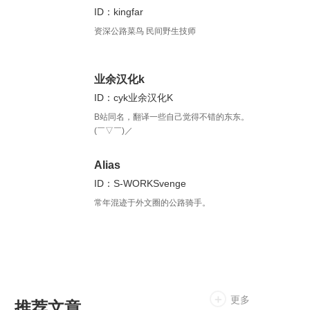
ID：kingfar
资深公路菜鸟 民间野生技师
业余汉化k
ID：cyk业余汉化K
B站同名，翻译一些自己觉得不错的东东。
(￣▽￣)／
Alias
ID：S-WORKSvenge
常年混迹于外文圈的公路骑手。
更多
推荐文章