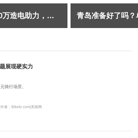
宇宙E-BIKE创始人：个人砸3000万造电助力，完整复盘机遇、方法、转折
题展现硬实力
多元骑行场景。
作者：Biketo.com|美骑网