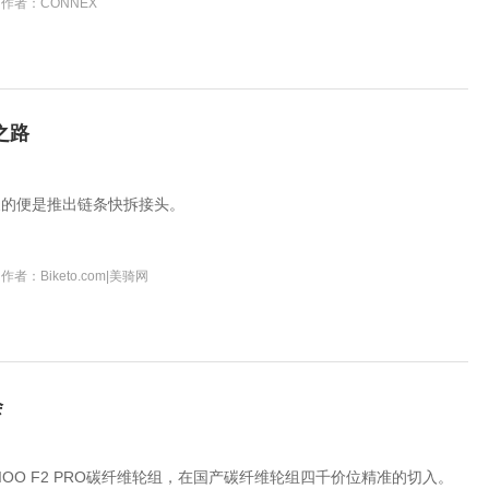
作者：CONNEX
之路
义的便是推出链条快拆接头。
作者：Biketo.com|美骑网
会
IOO F2 PRO碳纤维轮组，在国产碳纤维轮组四千价位精准的切入。