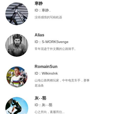
寒静
ID：寒静..
没得感情的写稿机器
Alias
ID：S-WORKSvenge
常年混迹于外文圈的公路骑手。
RomainSun
ID：WilkinsInk
山地公路两栖玩家，中年电竞车手，赛事
老油条
灰- -豁
ID：灰- -豁
心之所向，素履而往...