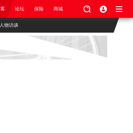
论坛
视频
骑客
骑客
保险
论坛
论坛
论坛
商城
保险
保险
保险
商城
商城
商城
人物访谈