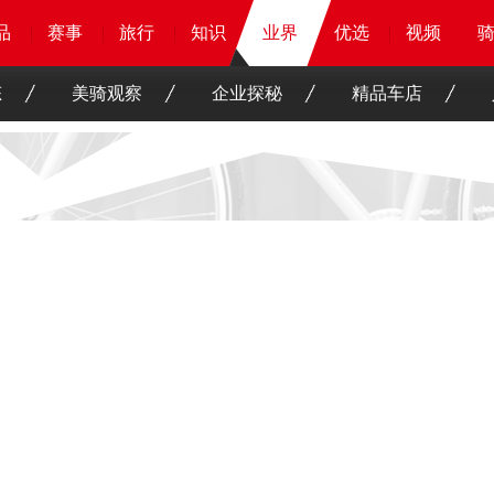
品
品
品
品
赛事
赛事
赛事
赛事
旅行
旅行
旅行
旅行
知识
知识
知识
业界
业界
业界
优选
优选
优选
优选
骑客
骑客
视频
视频
态
美骑观察
企业探秘
精品车店