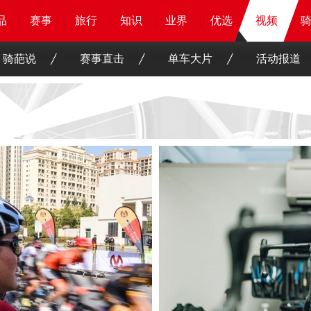
品
品
品
品
赛事
赛事
赛事
赛事
旅行
旅行
旅行
旅行
知识
知识
知识
知识
业界
业界
业界
业界
优选
优选
优选
骑客
视频
视频
骑葩说
赛事直击
单车大片
活动报道