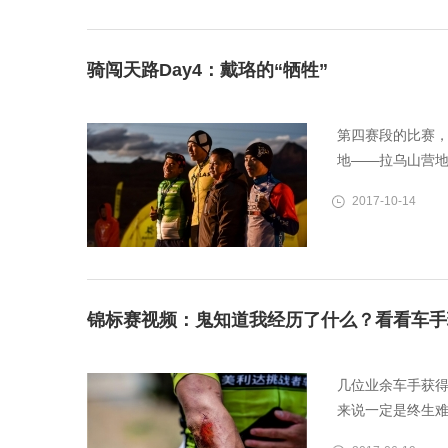
骑闯天路Day4：戴珞的“牺牲”
第四赛段的比赛，
地——拉乌山营地
2017-10-14
锦标赛视频：鬼知道我经历了什么？看看车手
几位业余车手获
来说一定是终生难