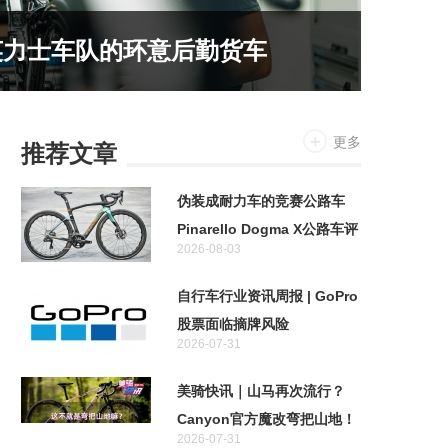
英力士车队的环意后勤货车
更多
推荐文章
伪装成耐力车的竞赛公路车
Pinarello Dogma X公路车评
2026-08-03
测
自行车行业资讯周报 | GoPro
股票面临摘牌风险
2026-07-31
美骑快讯｜山马再次流行？
Canyon官方魔改弯把山地！
2026-07-31
特斯拉首款两轮车居然不是电