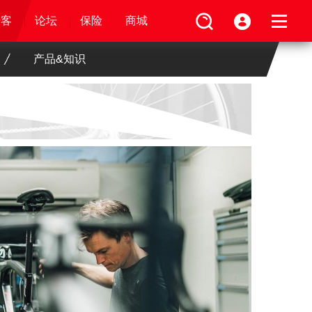
论坛
视频
骑客
骑客
保险
论坛
论坛
论坛
商城
保险
保险
保险
商城
商城
商城
产品&知识