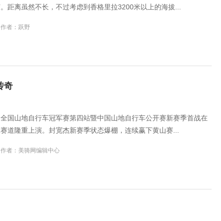
。距离虽然不长，不过考虑到香格里拉3200米以上的海拔...
作者：跃野
传奇
5日，全国山地自行车冠军赛第四站暨中国山地自行车公开赛新赛季首战在
赛道隆重上演。封宽杰新赛季状态爆棚，连续赢下黄山赛...
作者：美骑网编辑中心