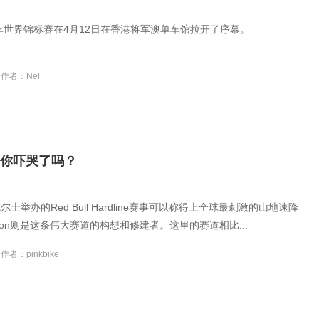
行车世界锦标赛在4月12日在香港将军澳单车馆拉开了序幕。
作者：Nel
| 你吓哭了吗？
士举办的Red Bull Hardline赛事可以称得上全球最刺激的山地速降
herton则是这条伟大赛道的构想和修建者。这里的赛道相比...
作者：pinkbike