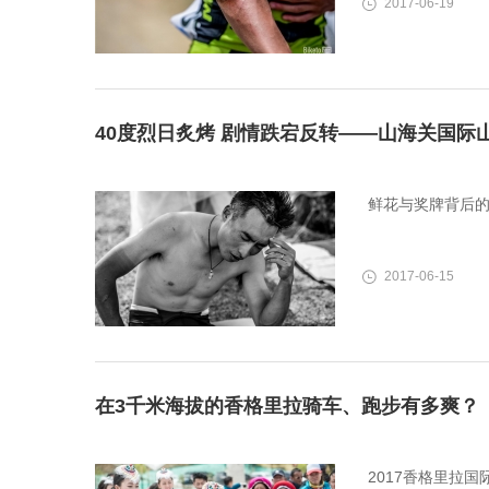
2017-06-19
40度烈日炙烤 剧情跌宕反转——山海关国际
鲜花与奖牌背后
2017-06-15
在3千米海拔的香格里拉骑车、跑步有多爽？
2017香格里拉国