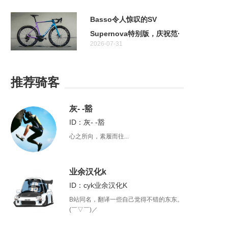
助力！
Basso令人惊叹的SV
Supernova特别版，庆祝范·
2026-07-31
阿维马特奥运金牌十周年
推荐骑客
灰- -豁
ID：灰- -豁
心之所向，素履而往...
业余汉化k
ID：cyk业余汉化K
B站同名，翻译一些自己觉得不错的东东。
(￣▽￣)／