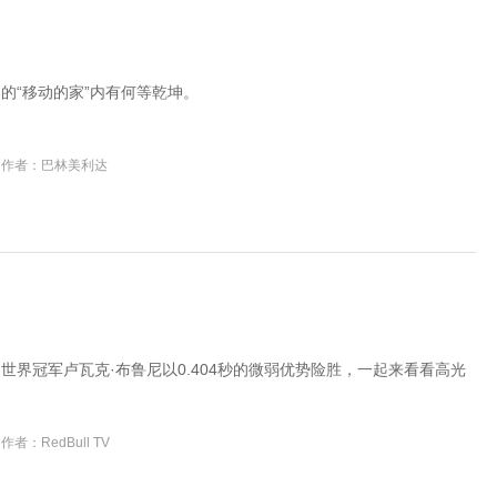
的“移动的家”内有何等乾坤。
作者：巴林美利达
世界冠军卢瓦克·布鲁尼以0.404秒的微弱优势险胜，一起来看看高光
作者：RedBull TV