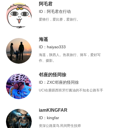
阿毛君
ID：阿毛君在行动
爱骑行，爱比赛，爱旅行。
海遥
ID：haiyao333
海遥，陕西人。热衷旅行、骑车，爱好写
作、摄影。
邻座的怪同徐
ID：ZXC邻座的怪同徐
UCI在册跟西班牙打酱油的不知名公路车手
iamKINGFAR
ID：kingfar
资深公路菜鸟 民间野生技师