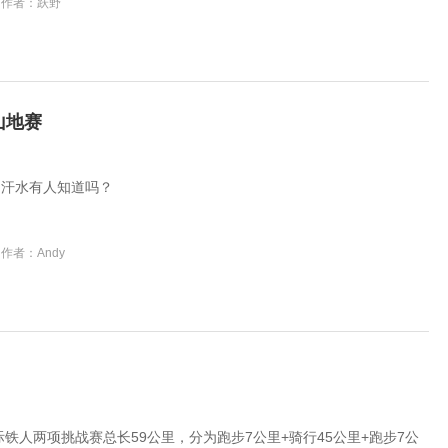
作者：跃野
山地赛
的汗水有人知道吗？
作者：Andy
际铁人两项挑战赛总长59公里，分为跑步7公里+骑行45公里+跑步7公