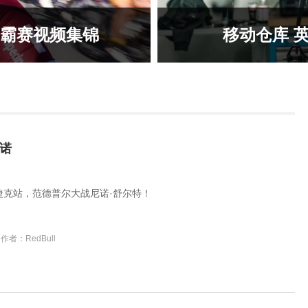
争霸赛视频集锦
移动仓库 
诺
杯捷克站，范德普尔大战尼诺·舒尔特！
作者：RedBull