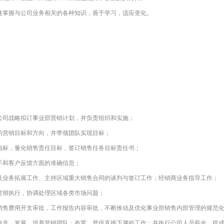
速掌握与公司业务相关的各种知识，善于学习，适应变化。
公司战略拟订事业部营销计划，并负责组织和实施；
的营销目标和方向，并带领团队实现目标；
指标，量化销售责任目标，签订销售任务目标责任书；
手和客户反馈方面的准确信息；
及业务拓展工作、主持区域重大销售合同的谈判与签订工作；经销商业务指导工作；
贯彻执行，协调处理区域各类市场问题；
销售费用开支审批，工作报告内容审批，不断推动及优化事业部销售内部管理的规范
补充、发展、培养营销团队；布置、督促直接下属的工作；并执行公司人员薪金、提