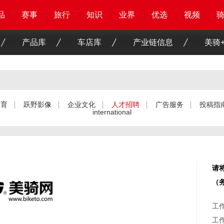
品
品
品
品
赛事
赛事
赛事
赛事
旅行
旅行
旅行
旅行
知识
知识
知识
知识
业界
业界
业界
业界
优选
优选
优选
优选
骑客
骑客
视频
视频
产品库
车店库
产业链信息
美骑+
体育
跃野影像
企业文化
人才招聘
广告服务
投稿指
international
请将
（
工
工作