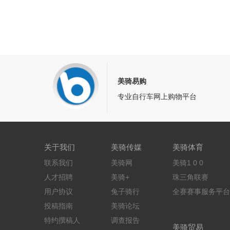
美骑易购
专业自行车网上购物平台
关于我们
美骑传媒
美骑体育
联系我们
美骑网
美骑1 0 0
人才招聘
美骑+
珠三角联赛
用户协议
兔子骑行
全赛赛事服务平台
投稿指南
美骑论坛
特约撰稿人
调查报告
美骑贸易