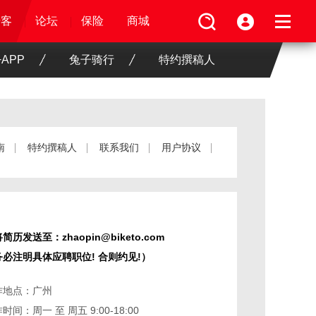
论坛
视频
骑客
骑客
保险
论坛
论坛
论坛
保险
保险
保险
商城
商城
商城
APP
兔子骑行
特约撰稿人
南
特约撰稿人
联系我们
用户协议
简历发送至：zhaopin@biketo.com
务必注明具体应聘职位! 合则约见!）
作地点：广州
时间：周一 至 周五 9:00-18:00