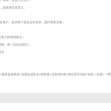
客户关系，促成二次合作；
据，反馈项目负责人。
潜在客户、提供客户真实合作诉求，进行商务洽谈；
拓客户的营销能力；
精神，有一定抗压能力；
优先
4个点+服务提成奖金+业绩达成奖金+销售奖+业务续约奖+岗位晋升加薪+福利（社保）+