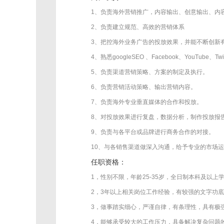
1、负责海外营销推广，内容输出、创意输出、内
2、负责建立规范、高效的营销体系
3、把控海外业务广告的投放效果，并能不断创新有
4、熟悉googleSEO 、Facebook、YouTub
5、负责渠道营销策略、方案的制定及执行。
6、负责营销活动策略、输出营销内容。
7、负责海外专业垂直媒体的合作和投放。
8、对投放效果进行复盘，数据分析，制作投放报告
9、负责与各平台或品牌进行商务合作的对接。
10、与各销售渠道做深入沟通，给予专业的市场
任职资格：
1，性别不限，年龄25-35岁，全日制本科及以上
2，3年以上相关岗位工作经验，有较强的文字功
3，做事踏实细心，严谨自律，有条理性，具有极
4，能够承受较大的工作压力，具备解决复杂问题