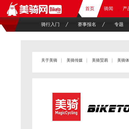
首页
首页
首页
骑闻
骑闻
骑闻
骑闻
产
产
产
产
骑行入门
赛事报名
专题
关于美骑
美骑传媒
美骑贸易
美骑