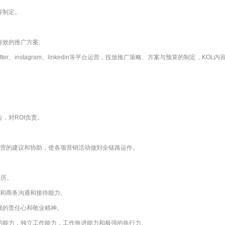
容制定。
效的推广方案;
e、Twitter、instagram、linkedin等平台运营，投放推广策略、方案与预算的制定，KO
，对ROI负责。
运营的建议和协助，使各项营销活动做到全链路运作。
学历。
底和商务沟通和接待能力。
强的责任心和敬业精神。
的能力，独立工作能力，工作推进能力和极强的执行力。