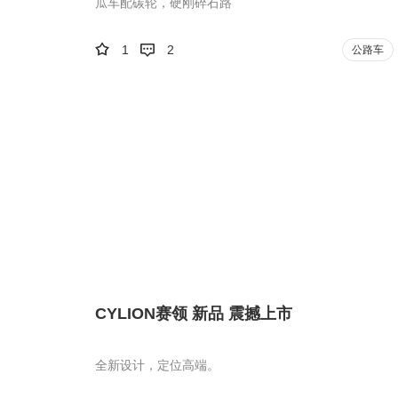
瓜车配碳轮，硬刚碎石路
1
2
公路车
CYLION赛领 新品 震撼上市
全新设计，定位高端。