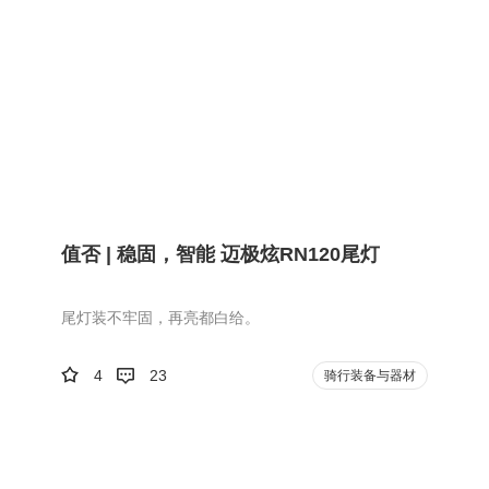
值否 | 稳固，智能 迈极炫RN120尾灯
尾灯装不牢固，再亮都白给。
4
23
骑行装备与器材