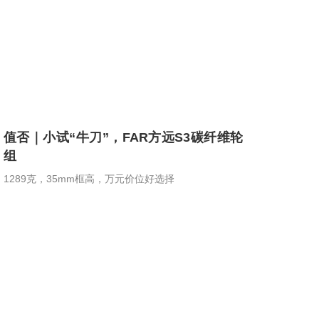
值否｜小试“牛刀”，FAR方远S3碳纤维轮
组
1289克，35mm框高，万元价位好选择
26
27
轮组