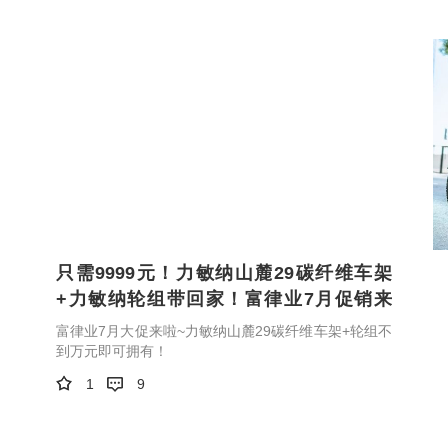
只需9999元！力敏纳山麓29碳纤维车架
+力敏纳轮组带回家！富律业7月促销来
临！
富律业7月大促来啦~力敏纳山麓29碳纤维车架+轮组不
到万元即可拥有！
1
9