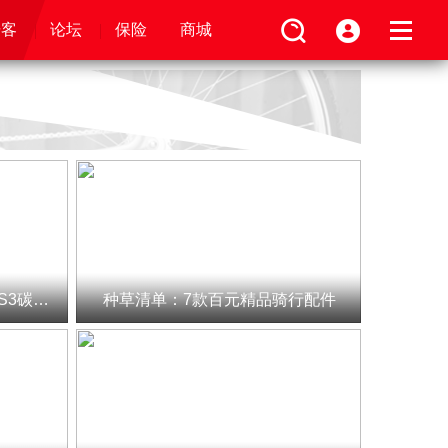
论坛
视频
骑客
骑客
保险
论坛
论坛
论坛
商城
保险
保险
保险
商城
商城
商城
值否｜小试“牛刀”，FAR方远S3碳纤维轮组
种草清单：7款百元精品骑行配件