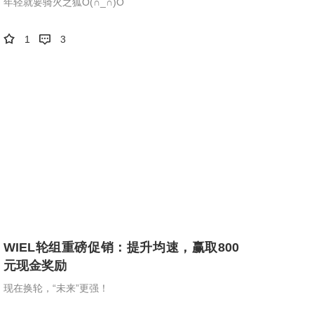
年轻就要骑火之狐O(∩_∩)O
1
3
WIEL轮组重磅促销：提升均速，赢取800
元现金奖励
现在换轮，“未来”更强！