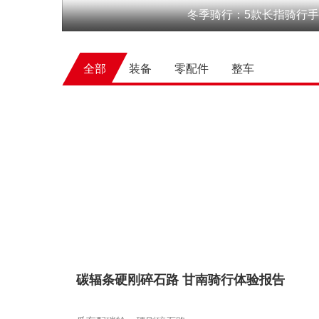
冬季骑行：5款长指骑行
全部
全部
装备
装备
零配件
零配件
整车
整车
碳辐条硬刚碎石路 甘南骑行体验报告