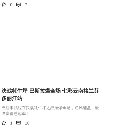
0
7
决战牦牛坪 巴斯拉爆全场 七彩云南格兰芬
多丽江站
巴斯李鹏程在决战牦牛坪之战拉爆全场，逆风翻盘，最
终赢得总冠军！
1
10