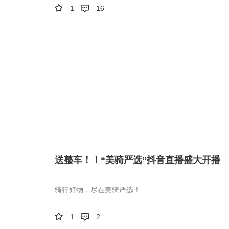
1
16
送整车！！“美骑严选”抖音直播盛大开播
骑行好物，尽在美骑严选！
1
2