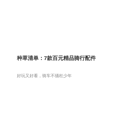
种草清单：7款百元精品骑行配件
好玩又好看，骑车不骚枉少年
21
24
优选