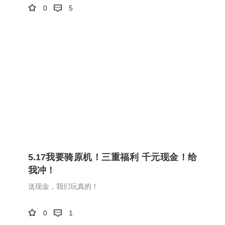
0
5
5.17我要骑原机！三重福利 千元现金！给
我冲！
送现金，我们玩真的！
0
1