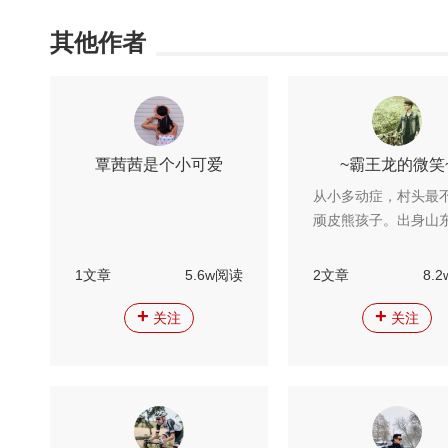
其他作者
覃茜茜是个小可爱
~霸王龙的微笑
从小多动症，村头最
顽皮熊孩子。出身山
大学自行车协会，现
济南，热爱运动尤其
1文章
5.6w阅读
2文章
8.
行，江湖人称兔子良
+
+
关注
关注