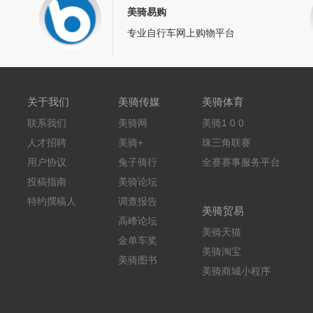
美骑易购
专业自行车网上购物平台
关于我们
美骑传媒
美骑体育
联系我们
美骑网
美骑1 0 0
人才招聘
美骑+
珠三角联赛
用户协议
兔子骑行
全赛赛事服务平台
投稿指南
美骑论坛
特约撰稿人
调查报告
美骑贸易
高峰论坛
美骑天猫
金单车奖
美骑淘宝
美骑图书
美骑商城小程序