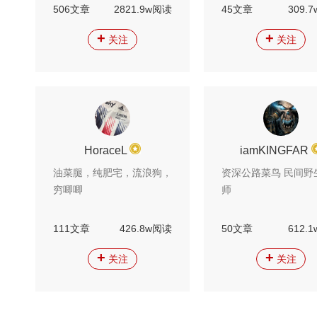
506文章
2821.9w阅读
45文章
309.
+
+
关注
关注
HoraceL
iamKINGFAR
油菜腿，纯肥宅，流浪狗，
资深公路菜鸟 民间野
穷唧唧
师
111文章
426.8w阅读
50文章
612.
+
+
关注
关注