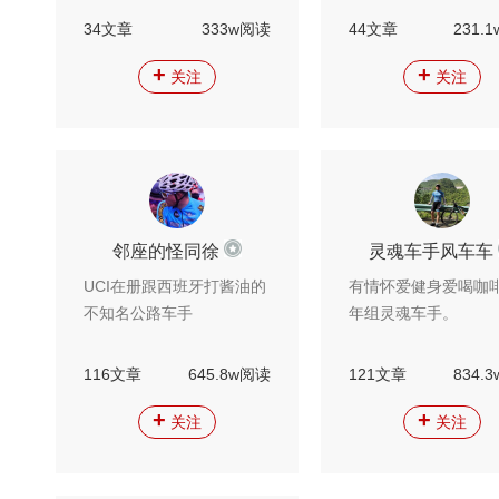
常任理事，广东外语
34文章
333w阅读
44文章
231.
学自行车协会会长，
+
+
际新闻专业。
关注
关注
邻座的怪同徐
灵魂车手风车车
UCI在册跟西班牙打酱油的
有情怀爱健身爱喝咖
不知名公路车手
年组灵魂车手。
116文章
645.8w阅读
121文章
834.
+
+
关注
关注