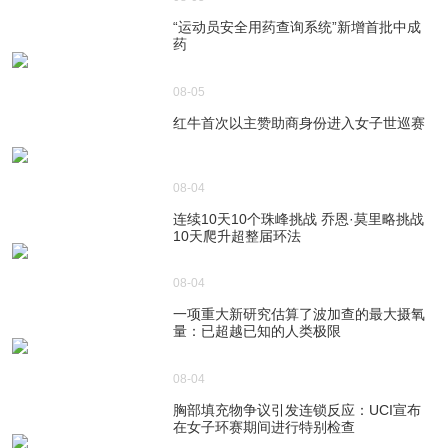
“运动员安全用药查询系统”新增首批中成
药
08-05
红牛首次以主赞助商身份进入女子世巡赛
08-04
连续10天10个珠峰挑战 乔恩·莫里略挑战
10天爬升超整届环法
08-04
一项重大新研究估算了波加查的最大摄氧
量：已超越已知的人类极限
08-04
胸部填充物争议引发连锁反应：UCI宣布
在女子环赛期间进行特别检查