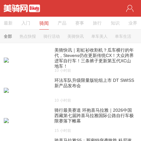
最新
入门
骑闻
产品
赛事
旅行
知识
业界
全部
热点快报
骑行活动
美骑快讯
单车美人
单车生活
美骑快讯｜彩虹衫收割机？瓜车横行的年
代，Stevens仍在更新传统CX！大众跨界
进军自行车！三条裤子更新第五代XC山
地车！
10 小时前
环法车队升级限量版轮组上市 DT SWISS
新产品发布会
10 小时前
骑行最美赛道 环抱喜马拉雅｜2026中国
西藏第七届跨喜马拉雅国际公路自行车极
限赛落下帷幕
15 小时前
跨喜马拉雅S5：斯密特突袭致胜 科尼谢