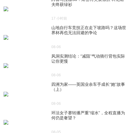
夫终获绿衫
17 小时前
山地自行车竞技正在走下坡路吗？这场世
界杯再也无法回避的争论
08-06
风洞实测结论：“减阻”气动骑行背包实际
让你更慢
08-06
四洲为家——英国业余车手成长“她”故事
（上）
08-06
环法女子赛转播严重“缩水”，全程直播为
何仍是奢望？
08-05