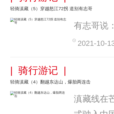
轻骑滇藏（5）穿越怒江72拐 道别有志哥
有志哥说
2021-10-1
| 骑行游记 |
轻骑滇藏（4）翻越东达山，爆胎两连击
滇藏线在