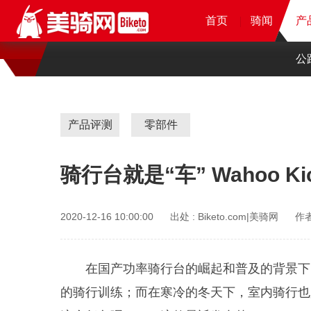
首页
首页
首页
首页
骑闻
骑闻
骑闻
产
产
产
公
产品评测
零部件
骑行台就是“车” Wahoo Ki
2020-12-16 10:00:00
出处 :
Biketo.com|美骑网
作者
在国产功率骑行台的崛起和普及的背景下
的骑行训练；而在寒冷的冬天下，室内骑行也