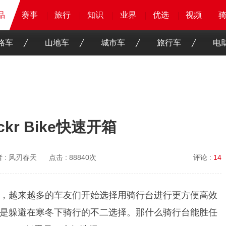
品
品
品
赛事
赛事
赛事
赛事
旅行
旅行
旅行
旅行
知识
知识
知识
知识
业界
业界
业界
业界
优选
优选
优选
优选
骑客
骑客
视频
视频
路车
山地车
城市车
旅行车
电
ckr Bike快速开箱
 :
风刃春天
点击 :
88840次
评论 :
14
，越来越多的车友们开始选择用骑行台进行更方便高效
是躲避在寒冬下骑行的不二选择。那什么骑行台能胜任