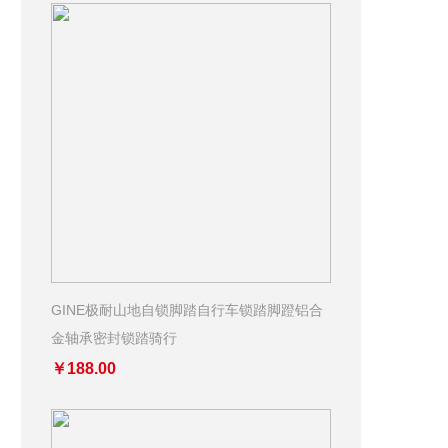
GINE极耐山地自锁脚踏自行车锁踏脚蹬铝合
金轴承密封锁踏骑行
￥188.00