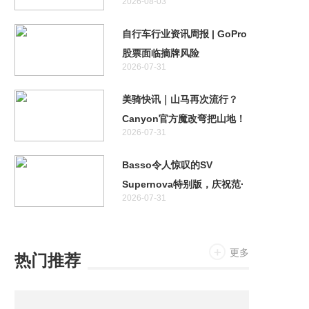
2026-08-03
测
自行车行业资讯周报 | GoPro
股票面临摘牌风险
2026-07-31
美骑快讯｜山马再次流行？
Canyon官方魔改弯把山地！
2026-07-31
特斯拉首款两轮车居然不是电
助力！
Basso令人惊叹的SV
Supernova特别版，庆祝范·
2026-07-31
阿维马特奥运金牌十周年
更多
热门推荐