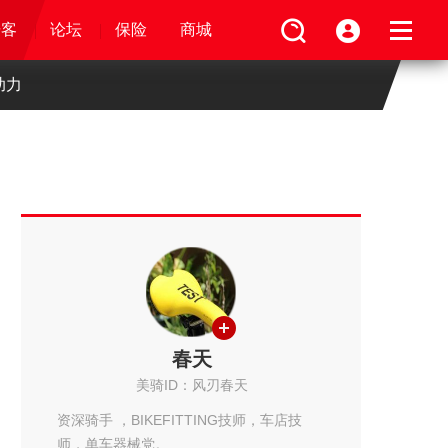
论坛
视频
骑客
骑客
保险
论坛
论坛
论坛
商城
保险
保险
保险
商城
商城
商城
助力
春天
美骑ID：风刃春天
资深骑手 ，BIKEFITTING技师，车店技
师，单车器械党。