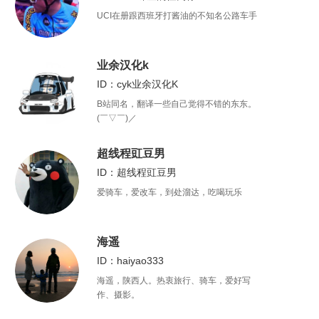
UCI在册跟西班牙打酱油的不知名公路车手
业余汉化k
ID：cyk业余汉化K
B站同名，翻译一些自己觉得不错的东东。
(￣▽￣)／
超线程豇豆男
ID：超线程豇豆男
爱骑车，爱改车，到处溜达，吃喝玩乐
海遥
ID：haiyao333
海遥，陕西人。热衷旅行、骑车，爱好写
作、摄影。