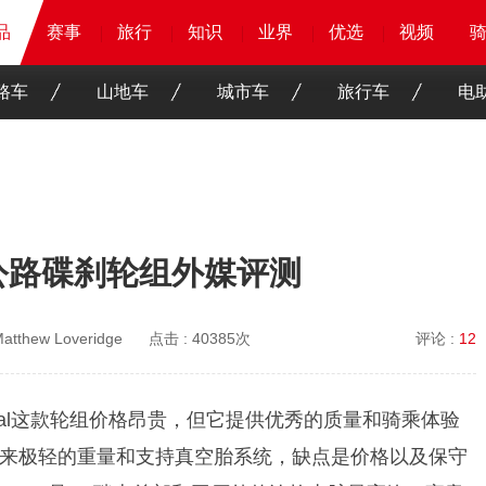
品
品
品
赛事
赛事
赛事
赛事
旅行
旅行
旅行
旅行
知识
知识
知识
知识
业界
业界
业界
业界
优选
优选
优选
优选
骑客
骑客
视频
视频
路车
山地车
城市车
旅行车
电
0超轻公路碟刹轮组外媒评测
atthew Loveridge
点击 :
40385次
评论 :
12
n Chasseral这款轮组价格昂贵，但它提供优秀的质量和骑乘体验
来极轻的重量和支持真空胎系统，缺点是价格以及保守