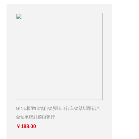
GINE极耐山地自锁脚踏自行车锁踏脚蹬铝合
金轴承密封锁踏骑行
￥188.00