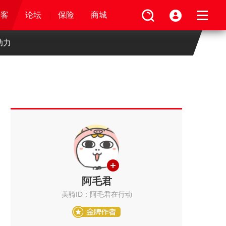
论坛
视频
骑客
骑客
保险
论坛
论坛
论坛
商城
保险
保险
保险
商城
商城
商城
助力
阿毛君
美骑ID：阿毛君在行动