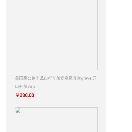
美国鹰公路车瓜自行车胎竞赛级真空gravel开
口外胎25 2
￥280.00