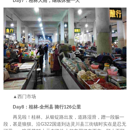
Day7：桂林大雨，继续休整一天
▲西门市场
Day8：桂林-全州县 骑行126公里
再见啦！桂林。从银锭路出发，道路湿滑，蹭一段躲一
段，甚是狼狈。沿G322国道到达灵川县三街镇时实在是忍无