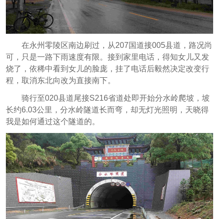
在永州零陵区南边刷过，从207国道接005县道，路况尚
可，只是一路下雨速度有限。接到家里电话，得知女儿又发
烧了，依稀中看到女儿的脸庞，挂了电话后毅然决定改变行
程，取消东北向改为直接南下。
骑行至020县道尾接S216省道处即开始分水岭爬坡，坡
长约6.03公里，分水岭隧道长而弯，却无灯光照明，天晓得
我是如何通过这个隧道的。