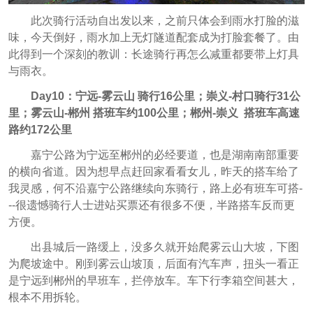
此次骑行活动自出发以来，之前只体会到雨水打脸的滋
味，今天倒好，雨水加上无灯隧道配套成为打脸套餐了。由
此得到一个深刻的教训：长途骑行再怎么减重都要带上灯具
与雨衣。
Day10：宁远-雾云山 骑行16公里；崇义-村口骑行31公
里；
雾云山-郴州 搭班车约100公里；郴州-崇义 搭班车高速
路约172公里
嘉宁公路为宁远至郴州的必经要道，也是湖南南部重要
的横向省道。因为想早点赶回家看看女儿，昨天的搭车给了
我灵感，何不沿嘉宁公路继续向东骑行，路上必有班车可搭-
--很遗憾骑行人士进站买票还有很多不便，半路搭车反而更
方便。
出县城后一路缓上，没多久就开始爬雾云山大坡，下图
为爬坡途中。刚到雾云山坡顶，后面有汽车声，扭头一看正
是宁远到郴州的早班车，拦停放车。车下行李箱空间甚大，
根本不用拆轮。