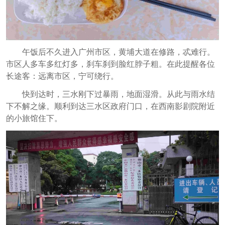
午饭后不久进入广州市区，黄埔大道在修路，忒难行。
市区人多车多红灯多，刹车刹到脸红脖子粗。在此提醒各位
长途客：远离市区，宁可绕行。
快到达时，三水刚下过暴雨，地面湿滑。从此与雨水结
下不解之缘。顺利到达三水区政府门口，在西南影剧院附近
的小旅馆住下。