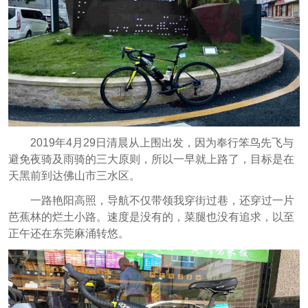
2019年4月29日清晨从上围出发，因为奉行笨鸟先飞与
避免夜骑及雨骑的三大原则，所以一早就上路了，目标是在
天黑前到达佛山市三水区。
一路艳阳高照，导航不仅带领我穿街过巷，还穿过一片
芭蕉林的烂土小路。速度是没有的，菜腿也没有追求，以至
正午还在东莞麻涌转悠。