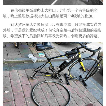
在信都镇午饭后爬上大桂山，此行第一个有等级的爬
坡，晚上整理数据得知大桂山爬坡是两个4级坡的叠加。
到达贺州车店更换后胎，没有真空胎，只能换成普通内
外胎，于是我的爱妃就成了前轮真空胎与后轮普通胎的混搭
版。希望换下的后胎回炉后再发光发热，创造更多的骑迹。