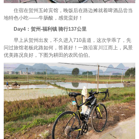
住宿在贺州五岭宾馆，晚饭后在路边摊就着啤酒品尝当
地特色小吃——牛肠酸，感觉蛮好！
Day4：贺州-福利镇 骑行137公里
早上从贺州出发，不久进入710县道，这次学乖了，先
问过旅馆老板此路如何，答甚好！一路沿富川江而上，风景
优美路况良好，下图为耕田的农民伯伯。