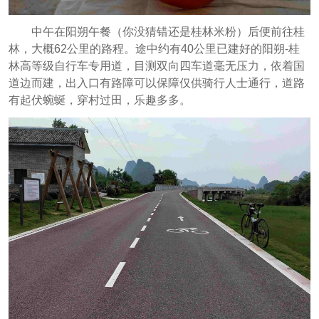
中午在阳朔午餐（你没猜错还是桂林米粉）后便前往桂
林，大概62公里的路程。途中约有40公里已建好的阳朔-桂
林高等级自行车专用道，目测双向四车道毫无压力，依着国
道边而建，出入口有路障可以保障仅供骑行人士通行，道路
有起伏蜿蜒，穿村过田，乐趣多多。