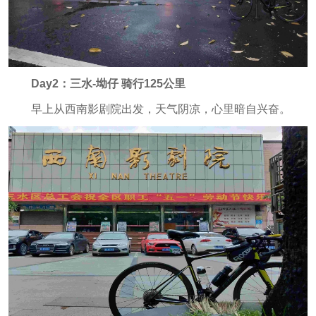
Day2：三水-坳仔 骑行125公里
早上从西南影剧院出发，天气阴凉，心里暗自兴奋。