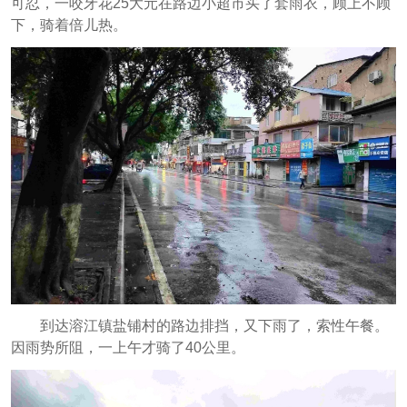
可忍，一咬牙花25大元在路边小超市买了套雨衣，顾上不顾
下，骑着倍儿热。
到达溶江镇盐铺村的路边排挡，又下雨了，索性午餐。
因雨势所阻，一上午才骑了40公里。