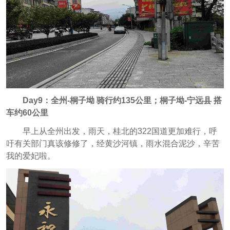
Day9：全州-桐子坳 骑行约135公里；
桐子坳-宁远县 搭
车约60公里
早上从全州出发，雨天，桂北的322国道更加难行，呼
吁有关部门真该修修了，经黄沙河镇，雨水混合泥沙，辛苦
我的爱妃啦。