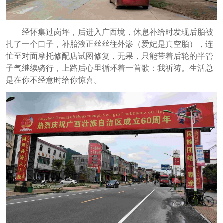
经怀集过岗坪，后进入广西境，休息补给时发现后胎被
扎了一个口子，补胎液正丝丝往外渗（爱妃是真空胎），连
忙至对面摩托修配店试图修复，无果，只能带着后轮的半管
子气继续骑行，上路后心里循环着一首歌：我祈祷。生活总
是在你不经意时给你惊喜。