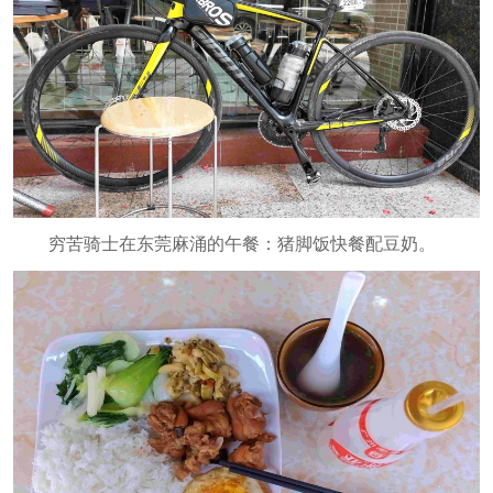
穷苦骑士在东莞麻涌的午餐：猪脚饭快餐配豆奶。