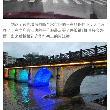
到达宁远县城后雨骑至水市路的一家旅馆住下，天气冷
多了，在文庙旁江边的平价服装店买了件长袖T恤直接套外
面，出来后拍摄到这华灯初上的泠江桥。