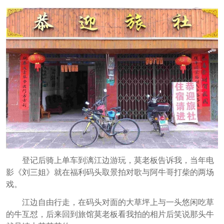
登记后骑上单车到漓江边游玩，莫老板告诉我，当年电
影《刘三姐》就在福利码头取景拍对歌与阿牛哥打柴的两场
戏。
江边自由行走，在码头对面的大草坪上与一头悠闲吃草
的牛互怼，后来回到旅馆莫老板看我拍的相片后笑说那头牛