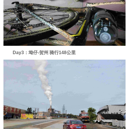
Day3：坳仔-贺州 骑行148公里