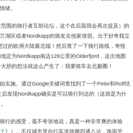
情绪。
球范围的骑行者互助论坛，这个在后面我会再次提及）的
湖区或者Nordkapp的骑友去他家借宿。出于好奇我立
从未设想过的欧洲大陆最北端！然后查了一下骑行路线，奇怪
Nordkapp南边128公里的Olderfjord，这次地图
一个大胆的想法就这么产生了：我要骑车去北极圈！
。通过Google关键词查找到了一个Peter和Rolf结
通读之后发现Nordkapp确实是可以骑行到达的（这就是为什
）。
骑行的感受，毫不夸张地说，真是一种非常爽的体验
？
》
）。不仅城市里自行车道路网四通八达，路面平