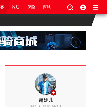
论坛
视频
骑客
骑客
保险
论坛
论坛
论坛
商城
保险
保险
保险
商城
商城
商城
超娃儿
美骑ID：骑客_超娃儿