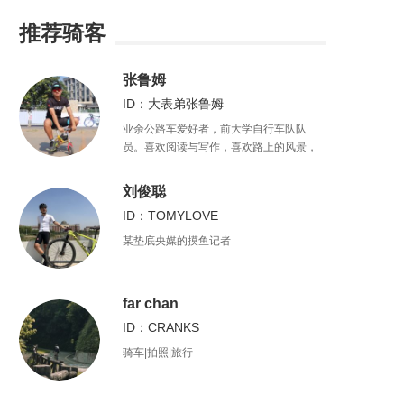
推荐骑客
张鲁姆
ID：大表弟张鲁姆
业余公路车爱好者，前大学自行车队队
员。喜欢阅读与写作，喜欢路上的风景，
也喜欢自由的心灵
刘俊聪
ID：TOMYLOVE
某垫底央媒的摸鱼记者
far chan
ID：CRANKS
骑车|拍照|旅行