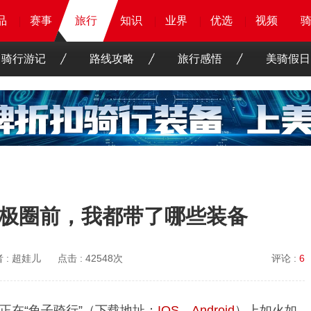
品
品
品
品
赛事
赛事
赛事
旅行
旅行
旅行
知识
知识
知识
知识
业界
业界
业界
业界
优选
优选
优选
优选
骑客
骑客
视频
视频
骑行游记
路线攻略
旅行感悟
美骑假日
行北极圈前，我都带了哪些装备
 :
超娃儿
点击 :
42548次
评论 :
6
正在“兔子骑行”（下载地址：
IOS
，
Android
）上如火如