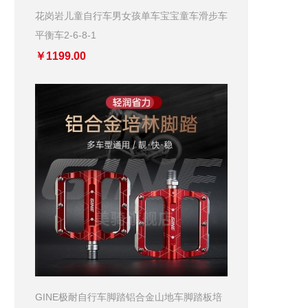
花岗岩儿童自行车男女孩单车宝宝童车滑步车
平衡车2-6-8-1
￥1199.00
GINE极耐自行车脚踏铝合金山地车脚踏板培