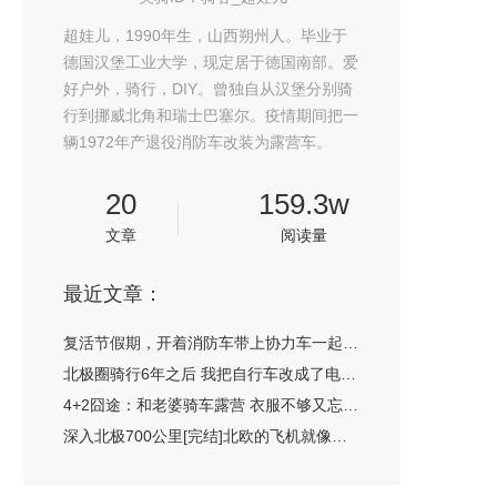
超娃儿，1990年生，山西朔州人。毕业于
德国汉堡工业大学，现定居于德国南部。爱
好户外，骑行，DIY。曾独自从汉堡分别骑
行到挪威北角和瑞士巴塞尔。疫情期间把一
辆1972年产退役消防车改装为露营车。
20
159.3w
文章
阅读量
最近文章：
复活节假期，开着消防车带上协力车一起去露营
北极圈骑行6年之后 我把自行车改成了电动车
4+2囧途：和老婆骑车露营 衣服不够又忘带火炉
深入北极700公里[完结]北欧的飞机就像公交车