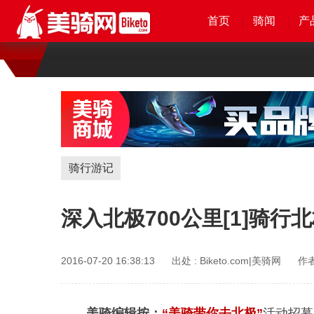
首页
首页
首页
首页
骑闻
骑闻
骑闻
骑闻
产
产
产
产
骑行游记
深入北极700公里[1]骑
2016-07-20 16:38:13
出处 :
Biketo.com|美骑网
作者
美骑编辑按：
“美骑带你去北极”
活动招募