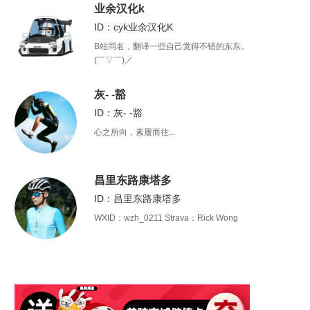
业余汉化k
ID：cyk业余汉化K
B站同名，翻译一些自己觉得不错的东东。
(￣▽￣)／
灰- -豁
ID：灰- -豁
心之所向，素履而往...
昌里东路康塔多
ID：昌里东路康塔多
WXID：wzh_0211 Strava：Rick Wong