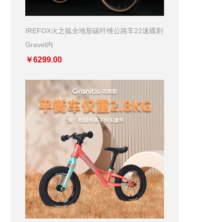
IREFOX火之狐全地形碳纤维公路车22速碟刹
Gravel内
￥6299.00