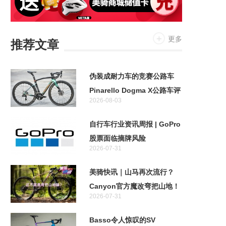
更多
推荐文章
伪装成耐力车的竞赛公路车
Pinarello Dogma X公路车评
2026-08-03
测
自行车行业资讯周报 | GoPro
股票面临摘牌风险
2026-07-31
美骑快讯｜山马再次流行？
Canyon官方魔改弯把山地！
2026-07-31
特斯拉首款两轮车居然不是电
助力！
Basso令人惊叹的SV