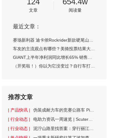
124
654.4w
文章
阅读量
最近文章：
赛场新利器 迪卡侬Rockrider新款硬尾山地车在世界杯上亮相
车友的主流观点有哪些？美骑投票结果大汇总
GIANT上半年净利润同比增长65% 销售额创纪录
（开奖啦！）你以为它没变过？自行车打气筒的演变史
推荐文章
| 产品快讯 |
伪装成耐力车的竞赛公路车 Pinarello Dogma X公路车评测
| 行业动态 |
电助力资讯一周速览 | Scuter完成350万欧元融资，将进军自动驾驶领域
| 行业动态 |
泥泞山路里找答案：穿行丽江烟雨山野 寻找中国山地车的未来
| 热点快报 |
一项重大新研究估算了波加查的最大摄氧量：已超越已知的人类极限