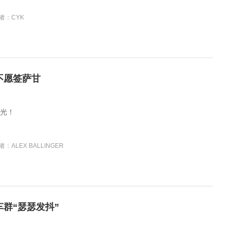
者：CYK
不愿签萨甘
光！
者：ALEX BALLINGER
群“瑟瑟发抖”