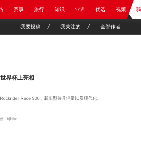
品
品
品
品
赛事
赛事
赛事
赛事
旅行
旅行
旅行
旅行
知识
知识
知识
知识
业界
业界
业界
业界
优选
优选
优选
优选
骑客
视频
视频
我要投稿
我关注的
全部作者
车在世界杯上亮相
ckrider Race 900，新车型兼具轻量以及现代化。
者：bjbike