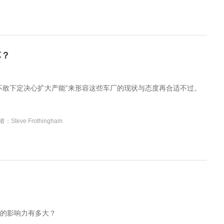
车？
不敢下定决心扩大产能”来形容这些车厂的现状与态度再合适不过。
：Steve Frothingham
？
的影响力有多大？