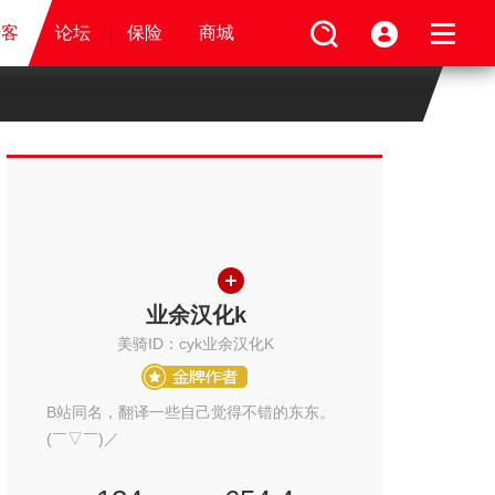
视频
骑客
骑客
保险
论坛
论坛
论坛
商城
保险
保险
保险
商城
商城
商城
业余汉化k
美骑ID：cyk业余汉化K
B站同名，翻译一些自己觉得不错的东东。
(￣▽￣)／