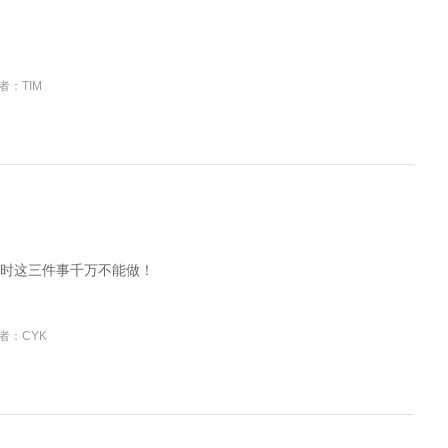
者：TIM
时这三件事千万不能做！
者：CYK