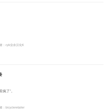
者：cyk业余汉化K
录
卖疯了”。
：bicycleretailer