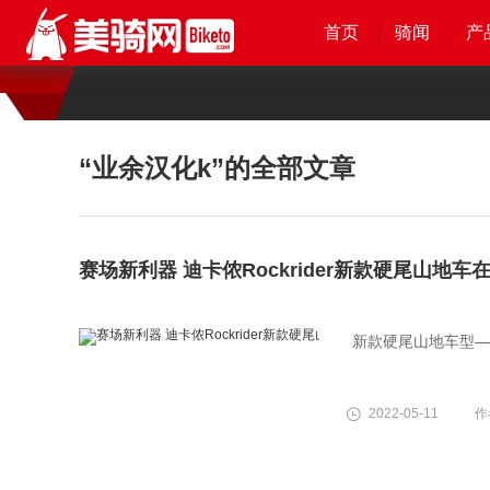
首页
首页
首页
首页
骑闻
骑闻
骑闻
骑闻
产
产
产
产
“业余汉化k”
的全部文章
赛场新利器 迪卡侬Rockrider新款硬尾山地
新款硬尾山地车型—Ro
2022-05-11
作