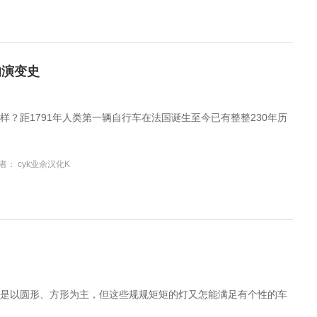
的演变史
样？距1791年人类第一辆自行车在法国诞生至今已有整整230年历
者： cyk业余汉化K
是以圆形、方形为主，但这些规规矩矩的灯又怎能满足有个性的车