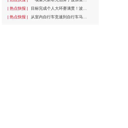
| 热点快报 |
目标完成个人大环赛满贯！波加查确认参加环西
| 热点快报 |
从室内自行车竞速到自行车马球 6项UCI认证的小众项目你听过吗？