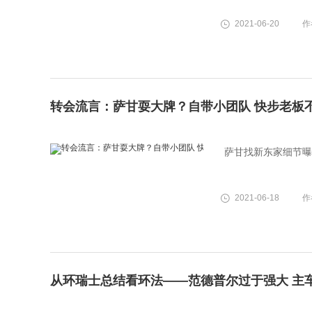
2021-06-20
作
转会流言：萨甘耍大牌？自带小团队 快步老板
萨甘找新东家细节曝
2021-06-18
作
从环瑞士总结看环法——范德普尔过于强大 主车