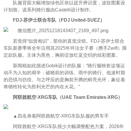
队服背面大幅增加绿色区块以提升辨识度，波纹图案设
计别致。该系列骑行服由Castelli设计制作。
FDJ-苏伊士联合车队（
FDJ United-SUEZ）
若觉得“似曾相识”，那你的直觉没错。FDJ-苏伊士联合
车队新赛季将全年沿用其2025年环法女子赛（携手Zwift）限
定款队服。主体为黑色，胸前绽放红蓝交织的炫彩图案。
新闻稿如此描述Gobik设计的队服：“骑行服映射这项运
动不为人知的艰辛：破晓前的训练、雨中的骑行、低迷时期
的恐惧与彷徨。与之呼应的是胸前升腾的鲜亮光环，象征着
将牺牲转化为胜利光芒的内在火花。”
阿联酋航空-XRG车队（
UAE Team Emirates-XRG）
▲四名身着阿联酋航空-XRG车队队服的男车手
阿联酋航空-XRG车队很少大幅调整配色方案，2026年