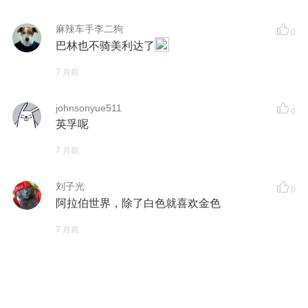
麻辣车手李二狗
0
巴林也不骑美利达了
7 月前
johnsonyue511
0
英孚呢
7 月前
刘子光
0
阿拉伯世界，除了白色就喜欢金色
7 月前