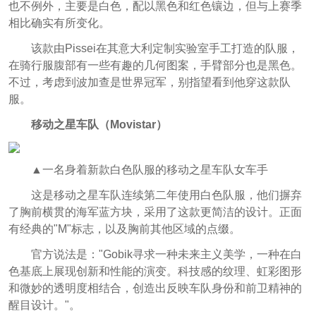
也不例外，主要是白色，配以黑色和红色镶边，但与上赛季
相比确实有所变化。
该款由Pissei在其意大利定制实验室手工打造的队服，
在骑行服腹部有一些有趣的几何图案，手臂部分也是黑色。
不过，考虑到波加查是世界冠军，别指望看到他穿这款队
服。
移动之星车队（
Movistar）
▲一名身着新款白色队服的移动之星车队女车手
这是移动之星车队连续第二年使用白色队服，他们摒弃
了胸前横贯的海军蓝方块，采用了这款更简洁的设计。正面
有经典的"M"标志，以及胸前其他区域的点缀。
官方说法是："Gobik寻求一种未来主义美学，一种在白
色基底上展现创新和性能的演变。科技感的纹理、虹彩图形
和微妙的透明度相结合，创造出反映车队身份和前卫精神的
醒目设计。"。