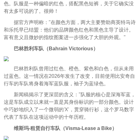
色。队服是一种偏暗的红色，搭配黑色短裤，关于它确实没
有太多可说的了。很帅！
据官方声明称："在颜色方面，两大主要赞助商英特马诗
和乐托早已结盟：他们的品牌颜色红色和黑色主导了设计。
富有意义且微妙的指纹图案进一步强化了大胆的外观。"
巴林胜利车队（
Bahrain Victorious
）
巴林胜利队曾用过红色、橙色、紫色和白色，但从未用
过蓝色。这一情况在2026年发生了改变，目前使用比安奇自
行车的车队将身着海军蓝队服，袖子为蓝绿色。
新闻稿揭示了更深层的含义："队服的核心是深海军蓝，
这是车队成立以来就一直是其身份标识的一部分颜色。设计
中巧妙地织入了一个微弱的'X'，贯穿骑行衫，这个罗马数字
代表了车队在这项运动中的十年历程。
维斯玛-租赁自行车队（Visma-Lease a Bike）