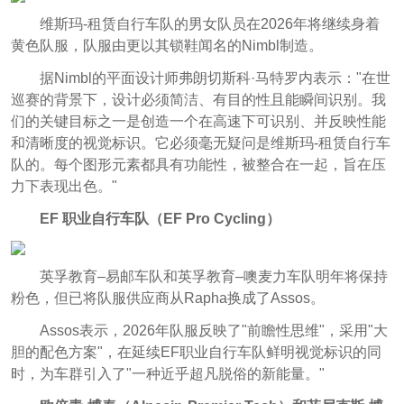
维斯玛-租赁自行车队的男女队员在2026年将继续身着
黄色队服，队服由更以其锁鞋闻名的Nimbl制造。
据Nimbl的平面设计师弗朗切斯科·马特罗内表示："在世
巡赛的背景下，设计必须简洁、有目的性且能瞬间识别。我
们的关键目标之一是创造一个在高速下可识别、并反映性能
和清晰度的视觉标识。它必须毫无疑问是维斯玛-租赁自行车
队的。每个图形元素都具有功能性，被整合在一起，旨在压
力下表现出色。"
EF 职业自行车队（EF Pro Cycling）
英孚教育–易邮车队和英孚教育–噢麦力车队明年将保持
粉色，但已将队服供应商从Rapha换成了Assos。
Assos表示，2026年队服反映了"前瞻性思维"，采用"大
胆的配色方案"，在延续EF职业自行车队鲜明视觉标识的同
时，为车群引入了"一种近乎超凡脱俗的新能量。"