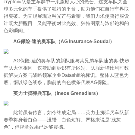
crypto车队是主车群中一束激励人心的光芒。这支车队为全
球多元化的车手提供了独特的平台，助力他们在自行车界取
得突破。为直观展现这种光芒与希望，我们力求使骑行服设
计既大胆醒目，又能平衡对比光效、独特图案与浓郁饱和的
色彩瞬间。”
AG保险-速的奥车队（AG Insurance-Soudal）
AG保险-速的奥车队的新队服与其兄弟车队速的奥-快步
车队大体相同，仅赞助商标识有所区别。队服新增比利时数
据解决方案与战略领军企业Datashift的标识。整体以蓝色为
底，缀以绿色线条，胸前的白色横条代表AG保险。
英力士掷弹兵车队（Ineos Grenadiers）
此前虽有传言，如今终成定局……英力士掷弹兵车队新
赛季将身着白色——没错，白色短裤。严格来说是“浅灰
色”，但视觉效果已足够震撼。