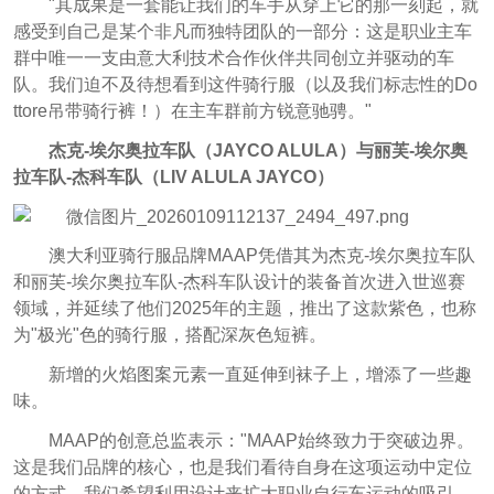
"其成果是一套能让我们的车手从穿上它的那一刻起，就
感受到自己是某个非凡而独特团队的一部分：这是职业主车
群中唯一一支由意大利技术合作伙伴共同创立并驱动的车
队。我们迫不及待想看到这件骑行服（以及我们标志性的Do
ttore吊带骑行裤！）在主车群前方锐意驰骋。"
杰克-埃尔奥拉车队（JAYCO ALULA）与丽芙-埃尔奥
拉车队-杰科车队（LIV ALULA JAYCO）
澳大利亚骑行服品牌MAAP凭借其为杰克-埃尔奥拉车队
和丽芙-埃尔奥拉车队-杰科车队设计的装备首次进入世巡赛
领域，并延续了他们2025年的主题，推出了这款紫色，也称
为"极光"色的骑行服，搭配深灰色短裤。
新增的火焰图案元素一直延伸到袜子上，增添了一些趣
味。
MAAP的创意总监表示："MAAP始终致力于突破边界。
这是我们品牌的核心，也是我们看待自身在这项运动中定位
的方式。我们希望利用设计来扩大职业自行车运动的吸引