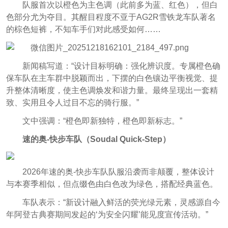
队服首次以橙色为主色调（此前多为蓝、红色），但白
色部分尤为夺目。其醒目程度不亚于AG2R雪铁龙车队著名
的棕色短裤，不知车手们对此感受如何……
新闻稿写道：“设计目标明确：强化辨识度。专属橙色确
保车队在主车群中脱颖而出，下摆的白色镶边平衡视觉、提
升整体清晰度，使主色调焕发和谐力量。最终呈现出一套精
致、实用且令人过目不忘的骑行服。”
文中强调：“橙色即新独特，橙色即新标志。”
速的奥-快步车队（
Soudal Quick-Step）
2026年速的奥-快步车队队服沿袭而非颠覆，整体设计
与本赛季相似，但点缀色由白色改为绿色，搭配经典蓝色。
车队表示：“新设计融入鲜活的荧光绿元素，灵感源自今
年阿登古典赛期间发起的‘为安全闪耀’能见度宣传活动。”