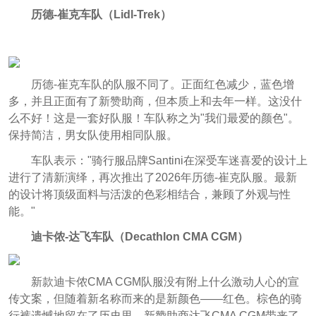
历德-崔克车队（
Lidl-Trek）
历德-崔克车队的队服不同了。正面红色减少，蓝色增
多，并且正面有了新赞助商，但本质上和去年一样。这没什
么不好！这是一套好队服！车队称之为"我们最爱的颜色"。
保持简洁，男女队使用相同队服。
车队表示："骑行服品牌Santini在深受车迷喜爱的设计上
进行了清新演绎，再次推出了2026年历德-崔克队服。最新
的设计将顶级面料与活泼的色彩相结合，兼顾了外观与性
能。"
迪卡侬-达飞车队（
Decathlon CMA CGM）
新款迪卡侬CMA CGM队服没有附上什么激动人心的宣
传文案，但随着新名称而来的是新颜色——红色。棕色的骑
行裤遗憾地留在了历史里，新赞助商达飞CMA CGM带来了