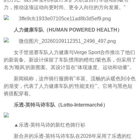
力，推动这项运动向更时尚、更令人向往的方向发展。"
人力健康车队（
HUMAN POWERED HEALTH）
女子世巡赛车队人力健康与Verge Sport合作推出了他们
的新装备。新设计保留了车队惯用的橙/红/紫色系，但采用了
名为'顺风'的新图案。其设计旨在"体现速度、运动和动量"。
新闻稿称，这件骑行服拥有"丰富、流畅的从暖色到冷色
的渐变，代表了人力健康车队的'性能支柱'"。它将与黑色短
裤搭配穿着。
乐透-英特马诗车队（Lotto-Intermarché）
▲乐透-英特马诗的新红色骑行衫
新合并的乐透-英特马诗车队在2026年采用了乐透的红