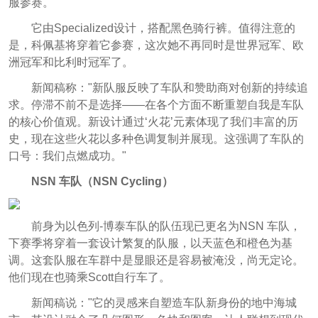
服参赛。
它由Specialized设计，搭配黑色骑行裤。值得注意的
是，科佩基将穿着它参赛，这次她不再同时是世界冠军、欧
洲冠军和比利时冠军了。
新闻稿称："新队服反映了车队和赞助商对创新的持续追
求。停滞不前不是选择——在各个方面不断重塑自我是车队
的核心价值观。新设计通过‘火花’元素体现了我们丰富的历
史，现在这些火花以多种色调复制并展现。这强调了车队的
口号：我们点燃成功。"
NSN 车队（
NSN Cycling）
前身为以色列-博泰车队的队伍现已更名为NSN 车队，
下赛季将穿着一套设计繁复的队服，以天蓝色和橙色为基
调。这套队服在车群中是显眼还是容易被淹没，尚无定论。
他们现在也骑乘Scott自行车了。
新闻稿说："它的灵感来自塑造车队新身份的地中海城