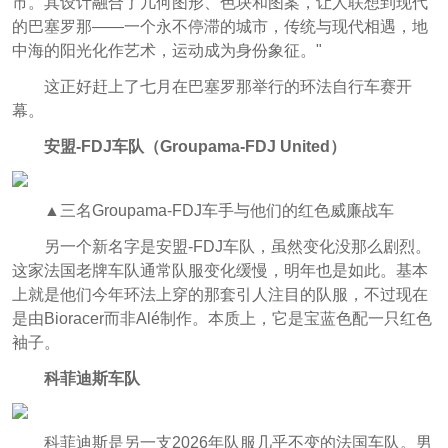
市。其设计融合了几何图形、色块和图案，让人联想到现代
的巴塞罗那——一个永不停滞的城市，传统与现代相遇，地
中海的阳光化作艺术，运动成为身份象征。"
这正好赶上了七月在巴塞罗那举行的环法自行车赛开
幕。
安盟-FDJ车队（Groupama-FDJ United）
▲三名Groupama-FDJ车手与他们的红色威廉战车
另一个新名字是安盟-FDJ车队，虽然变化没那么剧烈。
这家法国老牌车队通常队服变化缓慢，明年也是如此。基本
上就是他们今年环法上穿的那套引人注目的队服，不过现在
是由Bioracer而非Alé制作。本质上，它是宝蓝色配一只红色
袖子。
科菲迪斯车队
科菲迪斯是另一支2026年队服几乎不变的法国车队。男