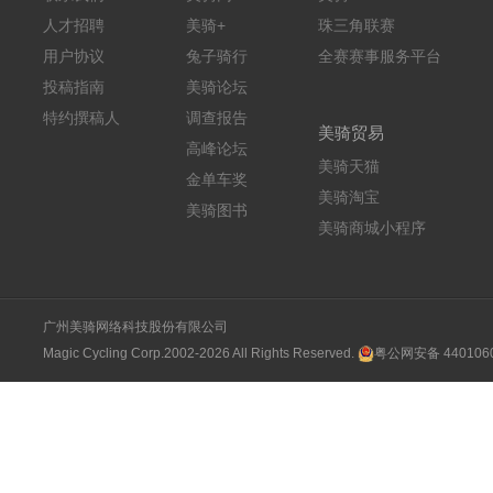
人才招聘
美骑+
珠三角联赛
用户协议
兔子骑行
全赛赛事服务平台
投稿指南
美骑论坛
特约撰稿人
调查报告
美骑贸易
高峰论坛
美骑天猫
金单车奖
美骑淘宝
美骑图书
美骑商城小程序
广州美骑网络科技股份有限公司
Magic Cycling Corp.2002-2026 All Rights Reserved.
粤公网安备 4401060