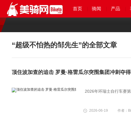
首页
首页
首页
首页
骑闻
骑闻
骑闻
骑闻
产品
产品
产品
产品
“超级不怕热的邹先生”
的全部文章
顶住波加查的追击 罗曼·格雷瓜尔突围集团冲刺夺
2026年环瑞士自行车
2026-06-19
作者：Bi