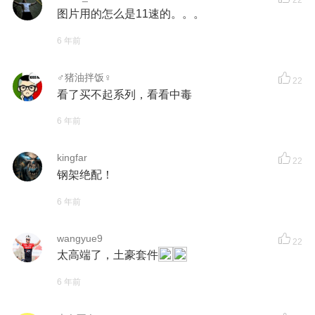
22
图片用的怎么是11速的。。。
6 年前
♂猪油拌饭♀
22
看了买不起系列，看看中毒
6 年前
kingfar
22
钢架绝配！
6 年前
wangyue9
22
太高端了，土豪套件
6 年前