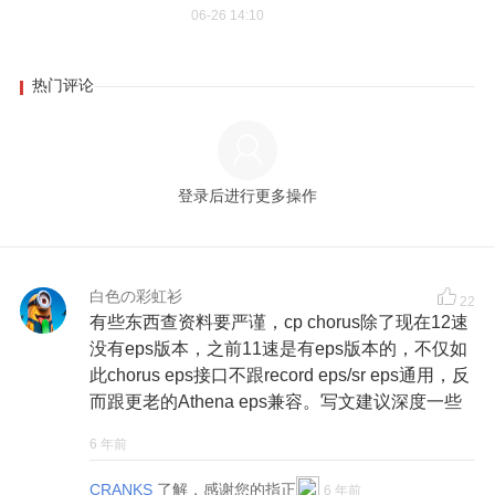
06-26 14:10
热门评论
登录后进行更多操作
白色の彩虹衫
22
有些东西查资料要严谨，cp chorus除了现在12速
没有eps版本，之前11速是有eps版本的，不仅如
此chorus eps接口不跟record eps/sr eps通用，反
而跟更老的Athena eps兼容。写文建议深度一些
6 年前
CRANKS
了解，感谢您的指正
6 年前