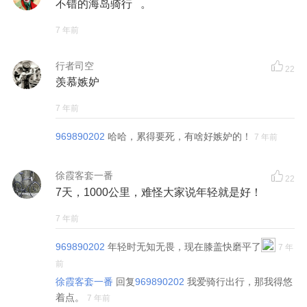
不错的海岛骑行 。
7 年前
行者司空
22
羡慕嫉妒
7 年前
969890202
哈哈，累得要死，有啥好嫉妒的！
7 年前
徐霞客套一番
22
7天，1000公里，难怪大家说年轻就是好！
7 年前
969890202
年轻时无知无畏，现在膝盖快磨平了
7 年
前
徐霞客套一番
回复
969890202
我爱骑行出行，那我得悠
着点。
7 年前