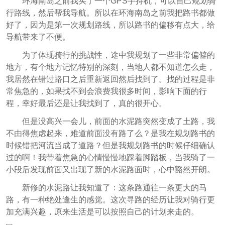
环海南岛之前我买了一个GPS手持机，可以自己规划骑
行路线，然后帮我导航。所以在环海南岛之前我把路书都做
好了，因为是第一次规划路线，所以路书的偏移有点大，给
导航带来了不便。
为了体现骑行的挑战性，途中我规划了一些非常偏僻的
地方，有个地方记忆特别的深刻，当地人都不知道怎么走，
我居然在错过路口之后重新返回然后找到了。
找的过程是非
常焦急的，如果找不到会浪费我很多时间，影响下面的行
程，幸好最后还是让我找到了，真的很开心。
但是没高兴一会儿，前面的水泥路突然变成了土路，我
不由得焦虑起来，难道前面没有路了么？是我在规划路书的
时候错把河流当成了道路？但是我规划路书的时候仔细确认
过的啊！我带着焦急的心情慢慢地踩着脚踏板，当我骑了一
小段后发现前面又出现了新的水泥路面时，心中豁然开朗。
新修的水泥路让我知道了：这条路通往一条更大的马
路，有一种绝处逢生的感觉。这次寻路的经历让我对骑行更
加充满兴趣，原来生活是可以按照自己的计划来走的。