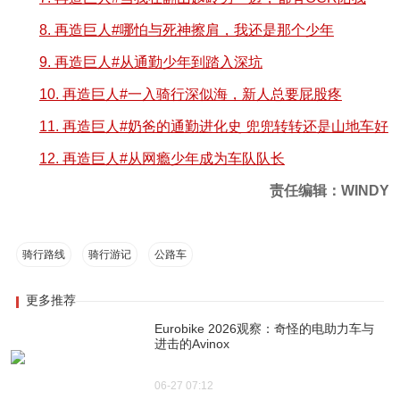
8. 再造巨人#哪怕与死神擦肩，我还是那个少年
9. 再造巨人#从通勤少年到踏入深坑
10. 再造巨人#一入骑行深似海，新人总要屁股疼
11. 再造巨人#奶爸的通勤进化史 兜兜转转还是山地车好
12. 再造巨人#从网瘾少年成为车队队长
责任编辑：WINDY
骑行路线
骑行游记
公路车
更多推荐
Eurobike 2026观察：奇怪的电助力车与
进击的Avinox
06-27 07:12