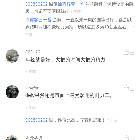
969890202
回复
徐霞客套一番
注意踏频，保持较高的踏
频，切记不要硬踩就行
7 年前
徐霞客套一番
是啊。一直以来一周的连续出行，都是以
踩踏时两腿不觉吃力为准，所以速度多为10公里左右。
7
年前
825126
22
年轻就是好，大把的时间大把的精力……
7 年前
kingfar
22
defy果然还是市面上最受欢迎的耐力车。
7 年前
969890202
嗯，性价比高，骑着也舒服！
7 年前
＆@@@
22