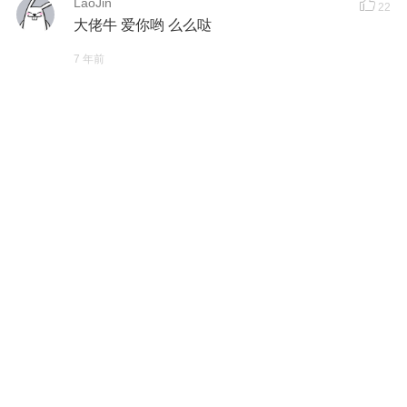
LaoJin
22
大佬牛 爱你哟 么么哒
7 年前