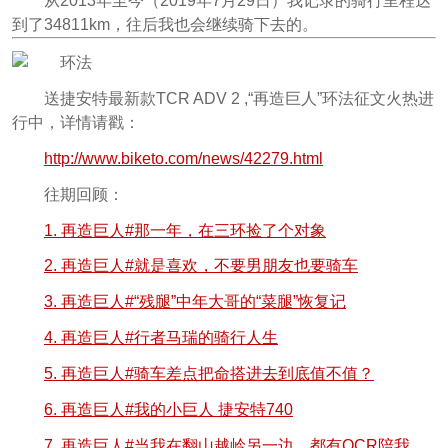
从2013年至今（2019年7月29日）我记录的骑行里程达
到了34811km，往后我也会继续骑下去的。
送捷安特最新款TCR ADV 2 ,“再造巨人”环法征文火热进
行中，详情请戳：
http://www.biketo.com/news/42279.html
往期回顾：
1. 再造巨人#那一年，在三环捡了个对象
2. 再造巨人#就是喜欢，不要男朋友也要骑车
3. 再造巨人#“残腿”中年大哥的“菜腿”恢复记
4. 再造巨人#行者马瑞的骑行人生
5. 再造巨人#骑车差点把命搭进去到底值不值？
6. 再造巨人#我的小巨人 捷安特740
7. 再造巨人#当我在翻山越岭另一边，都有OCR陪我