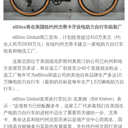
eBliss将在美国纽约州尤蒂卡开设电助力自行车组装厂
eBliss Global周三宣布，计划投资超过410万美元（约
合人民币2939万元）在纽约州尤蒂卡建立一家电助力自行车
组装和物流工厂。
这家总部位于美国德克萨斯州奥斯汀的公司已向州和地
方发展官员承诺，将在该工厂创造至少40个直接就业机会，
该工厂每年可为eBliss和该公司的其他自有品牌生产多达10
万辆电助力自行车（
最初的目标是每年生产1.5万辆电助力自
行车）。
eBliss Global首席执行官比尔·克莱姆（Bill Klehm）表
示：“这项努力已经酝酿多年，这家工厂代表着我们在美国生
产电助力自行车的进程中迈出了重要而关键的一步。尤蒂
卡、奥奈达县和纽约州北部历来以蓝领产业中心而闻名，我
们很高兴能够参与其新的发展篇章，并在纽约州北部打造绿