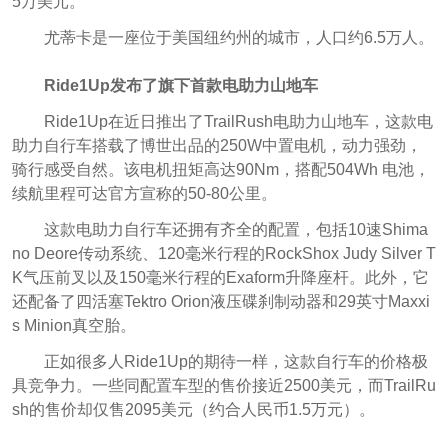
5万美元。
尤蒂卡是一座位于美国纽约州的城市，人口约6.5万人。
Ride1Up发布了旗下首款电助力山地车
Ride1Up在近日推出了TrailRush电助力山地车，这款电
助力自行车搭载了博世出品的250W中置电机，动力强劲，
骑行感受自然。该电机扭矩高达90Nm，搭配504Wh 电池，
续航里程可达官方宣称的50-80公里。
这款电助力自行车还拥有齐全的配置，包括10速Shima
no Deore传动系统、120毫米行程的RockShox Judy Silver T
K气压前叉以及150毫米行程的Exaform升降座杆。此外，它
还配备了四活塞Tektro Orion液压碟刹制动器和29英寸Maxxi
s Minion真空胎。
正如很多人Ride1Up的期待一样，这款自行车的价格极
具竞争力。一些同配置车型的售价接近2500美元，而TrailRu
sh的售价却仅售2095美元（约合人民币1.5万元）。