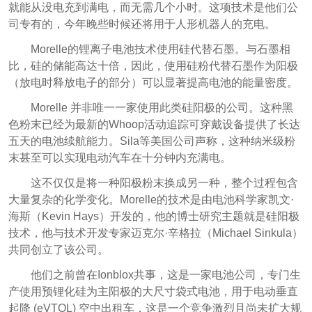
就能从没电充到满电，而无需几个小时。这项技术是他们公
司专有的，今年晚些时候还将用于人形机器人的充电。
Morelle的锂离子电池技术使用硅代替石墨。与石墨相
比，硅的储能高达十倍，因此，使用硅粉代替石墨作为阳极
（放电时释放电子的部分）可以显著提高电池的能量密度。
Morelle 并非唯一一家使用此类硅阳极的公司。这种黑
色粉末已经为最新的Whoop活动追踪可穿戴设备提供了长达
五天的电池续航能力。Sila等美国公司声称，这种纳米级粉
末甚至可以实现电动汽车在十分钟内充满电。
这不仅仅是将一种阳极粉末换成另一种，整个过程包含
大量复杂的化学变化。Morelle的技术是由电池科学家凯文·
海斯（Kevin Hays）开发的，他的博士研究主题就是硅阳极
技术，他与技术开发专家迈克尔·辛格拉（Michael Sinkula）
共同创立了该公司。
他们之前曾在Ionblox共事，这是一家电池公司，专门生
产使用预锂化硅为主阳极的大尺寸袋式电池，用于电动垂直
起降 (eVTOL) 空中出租车，这是一个竞争激烈且尚未扩大规