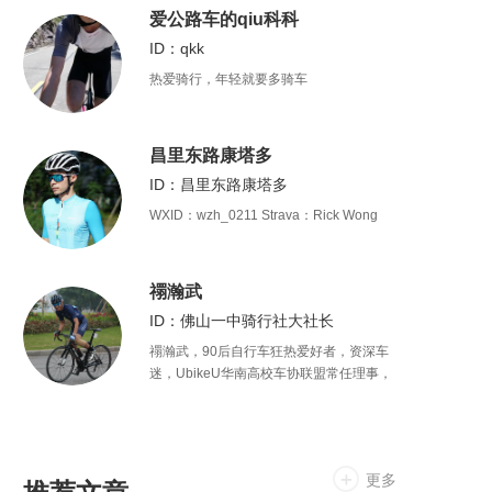
爱公路车的qiu科科
ID：qkk
热爱骑行，年轻就要多骑车
昌里东路康塔多
ID：昌里东路康塔多
WXID：wzh_0211 Strava：Rick Wong
禤瀚武
ID：佛山一中骑行社大社长
禤瀚武，90后自行车狂热爱好者，资深车
迷，UbikeU华南高校车协联盟常任理事，
广东外语外贸大学自行车协会会长，攻读
国际新闻专业。
更多