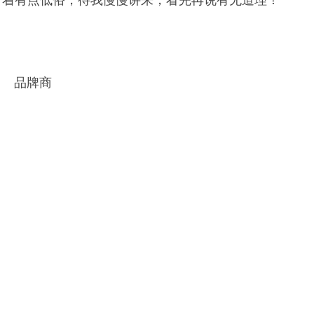
！听着有点低俗，待我慢慢讲来，看完再说有无道理！