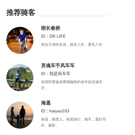
推荐骑客
雨长春桥
ID：DR LIFE
来自天津的车迷，骑车八年，爱车八年
灵魂车手风车车
ID：我是风车车
有情怀爱健身爱喝咖啡的老年组灵魂车
手。
海遥
ID：haiyao333
海遥，陕西人。热衷旅行、骑车，爱好写
作、摄影。