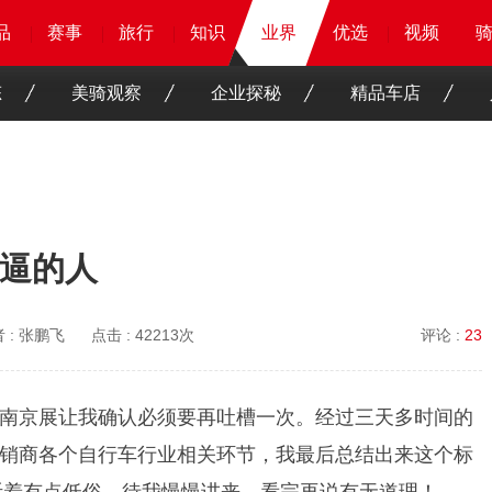
品
品
品
品
赛事
赛事
赛事
赛事
旅行
旅行
旅行
旅行
知识
知识
知识
业界
业界
业界
优选
优选
优选
优选
骑客
骑客
视频
视频
态
美骑观察
企业探秘
精品车店
逼的人
 :
张鹏飞
点击 :
42213次
评论 :
23
南京展让我确认必须要再吐槽一次。经过三天多时间的
销商各个自行车行业相关环节，我最后总结出来这个标