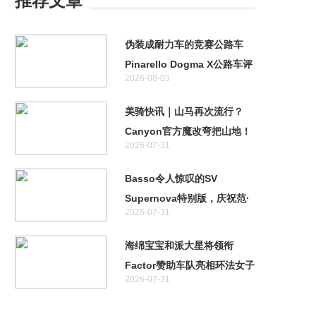
推荐文章
伪装成耐力车的竞赛公路车
Pinarello Dogma X公路车评
2026-08-03
测
美骑快讯｜山马再次流行？
Canyon官方魔改弯把山地！
2026-07-31
特斯拉首款两轮车居然不是电
助力！
Basso令人惊叹的SV
Supernova特别版，庆祝范·
2026-07-31
阿维马特奥运金牌十周年
海绵宝宝和派大星将领衔
Factor赞助车队亮相环法女子
2026-07-31
赛