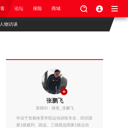
论坛
视频
骑客
骑客
保险
论坛
论坛
论坛
商城
保险
保险
保险
商城
商城
商城
人物访谈
张鹏飞
美骑ID：骑客_张鹏飞
毕业于首都体育学院运动训练专业，田径国
家1级裁判、跳远、三级跳远国家1级运动