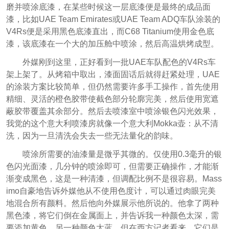
磨并喷涂底漆，在某些时候这一层底漆便是最终的成品面
漆，比如UAE Team Emirates或UAE Team ADQ车队涂装的
V4Rs便是采用黑色底漆直出，而C68 Titanium使用金色底
漆，该底漆在一个大的加压舱中喷涂，然后高温烘烤成型。
外媒刚到这里，正好看到一批UAE车队配色的V4Rs车
架上架了。从烤箱中取出，漆面固话后就得赶紧处理，UAE
的涂装方案比较简单，但仍然需要许多手工操作，首先使用
精细、灵活的橙色胶带使截色部分轮廓完美，然后使用宽遮
蔽胶带覆盖其余部分。然后去喷漆室中喷涂银色闪光效果，
我觉的这个意大利喷漆房就像一个意大利Mokka壶：从不清
洗，因为一旦清洗会失去一些无法量化的韵味。
喷涂所需要的油漆量是微乎其微的。仅使用0.3毫升的银
色闪光面漆，几分钟的喷涂即可，但需要正确操作，才能渐
渐变成黑色，这是一种清漆，但调配比例不是很容易。Mass
imo自豪地告诉外媒他从不使用色度计，可以通过肉眼完美
地混合所有颜料。然后他向外媒展示他所说的。他拿了两种
黑色漆，将它们倒在金属面上，并告诉我一种颜色太深，需
要添加黄色，另一种颜色太蓝。但在西方记者看来，它们是