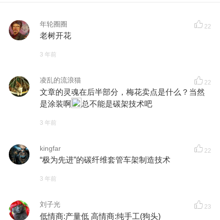
年轮圈圈
22
老树开花
3 年前
凌乱的流浪猫
22
文章的灵魂在后半部分，梅花卖点是什么？当然
是涂装啊
总不能是碳架技术吧
3 年前
kingfar
22
“极为先进”的碳纤维套管车架制造技术
3 年前
刘子光
23
低情商:产量低 高情商:纯手工(狗头)