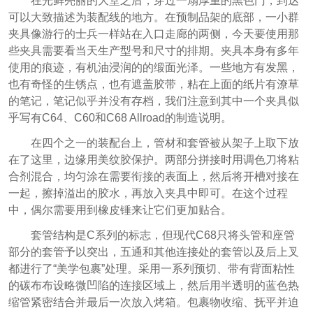
在光鲜亮丽的大堂之后，穿过一扇厚重的黑色门，到达
可以大致描述为装配线的地方。在预制品架的底部，一小群
夹具像游行的士兵一样站在入口走廊的两侧，今天要使用那
些夹具需要看当天生产型号和尺寸的排期。夹具本身有多年
使用的痕迹，有机油浸润的的缎面光泽。一些地方有发黑，
也有奇怪的生锈点，也有遮盖胶带，粘在上面的纸片有潦草
的笔记，笔记似乎并没有存档，我们注意到其中一个夹具似
乎写有C64、C60和C68 Allroad的制造说明。
在四个之一的装配台上，管材和套管被从架子上取下放
在了这里，边缘用美纹胶保护。两部分拼接时用调色刀将粘
合剂混合，均匀涂在需要衔接的表面上，然后将开槽对接在
一起，擦掉溢出的胶水，再放入夹具中即可。在这个过程
中，偶尔需要用到橡皮锤来让它们更加贴合。
套管结构是C系列的标志，但现代C68只将头管和座管
部分的套管予以突出，五通和其他连接处的套管以及后上叉
都进行了“美学包裹”处理。采用一系列预切、带有背面粘性
的碳布布设略微凹陷的连接区域上，然后用半透明的蓝色热
缩管紧密结合并最后一次放入烤箱。包裹物收缩、抚平并迫