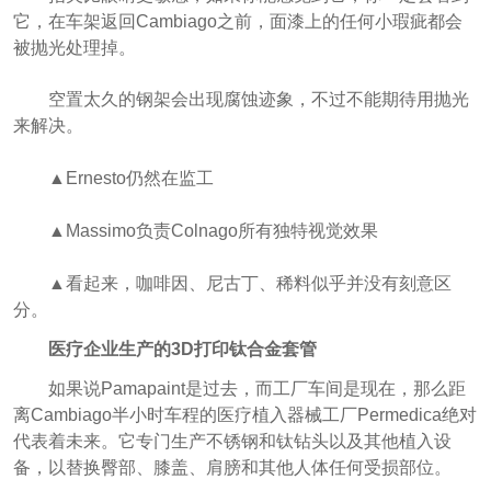
它，在车架返回Cambiago之前，面漆上的任何小瑕疵都会
被抛光处理掉。
空置太久的钢架会出现腐蚀迹象，不过不能期待用抛光
来解决。
▲Ernesto仍然在监工
▲Massimo负责Colnago所有独特视觉效果
▲看起来，咖啡因、尼古丁、稀料似乎并没有刻意区
分。
医疗企业生产的3D打印钛合金套管
如果说Pamapaint是过去，而工厂车间是现在，那么距
离Cambiago半小时车程的医疗植入器械工厂Permedica绝对
代表着未来。它专门生产不锈钢和钛钻头以及其他植入设
备，以替换臀部、膝盖、肩膀和其他人体任何受损部位。