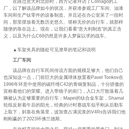
在路过意大利北部时，西方记者拜访了Colnago的工
厂，以了解该品牌如今的状况，并获准参观工厂车间、油漆
车间和生产钛零件的设备制造。并且还在办公室呆了一段时
间，那里摆放着无数历史悠久、堪称无价的自行车，就那样
随便的靠在边上。现在，让我们看看“意大利制造”的真正含
义，以及为什么C68仍然是许多人梦寐以求的战车。
▲车架夹具的随处可见潦草的笔记和说明
工厂车间
该品牌在自行车民间传说方面的规模足够大，他们自己
也深知这一点，门前巨大的金属球体放置着Pavel Tonkov在
1996年环意中使用的碳纤维C42的青铜复制品，十分骄傲的
宣称着他们的荣耀。进入带镜子的前门，入口大厅散落着几
辆被认为足够重要的自行车：Mapei的钛合金车架，Shamal
轮组反射着午后的阳光，经典的计时赛战车似乎刚从后勤车
上取下，斜靠在角落里，波加查占满泥浆的V4Rs告诉我们他
刚刚赢的了2023环佛兰德斯。