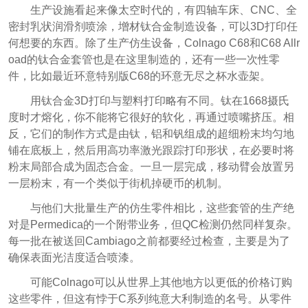
生产设施看起来像太空时代的，有四轴车床、CNC、全
密封乳状润滑剂喷涂，增材钛合金制造设备，可以3D打印任
何想要的东西。除了生产仿生设备，Colnago C68和C68 Allr
oad的钛合金套管也是在这里制造的，还有一些一次性零
件，比如最近环意特别版C68的环意无尽之杯水壶架。
用钛合金3D打印与塑料打印略有不同。钛在1668摄氏
度时才熔化，你不能将它很好的软化，再通过喷嘴挤压。相
反，它们的制作方式是由钛，铝和钒组成的超细粉末均匀地
铺在底板上，然后用高功率激光跟踪打印形状，在必要时将
粉末局部合成为固态合金。一旦一层完成，移动臂会放置另
一层粉末，有一个类似于街机掉硬币的机制。
与他们大批量生产的仿生零件相比，这些套管的生产绝
对是Permedica的一个附带业务，但QC检测仍然同样复杂。
每一批在被送回Cambiago之前都要经过检查，主要是为了
确保表面光洁度适合喷漆。
可能Colnago可以从世界上其他地方以更低的价格订购
这些零件，但这有悖于C系列纯意大利制造的名号。从零件