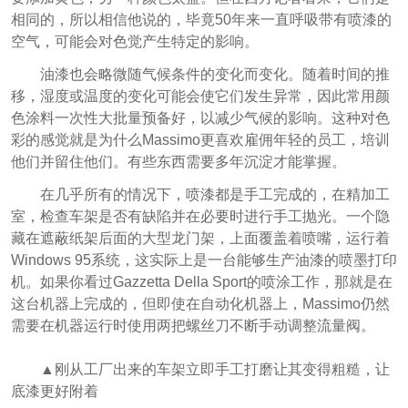
相同的，所以相信他说的，毕竟50年来一直呼吸带有喷漆的
空气，可能会对色觉产生特定的影响。
油漆也会略微随气候条件的变化而变化。随着时间的推
移，湿度或温度的变化可能会使它们发生异常，因此常用颜
色涂料一次性大批量预备好，以减少气候的影响。这种对色
彩的感觉就是为什么Massimo更喜欢雇佣年轻的员工，培训
他们并留住他们。有些东西需要多年沉淀才能掌握。
在几乎所有的情况下，喷漆都是手工完成的，在精加工
室，检查车架是否有缺陷并在必要时进行手工抛光。一个隐
藏在遮蔽纸架后面的大型龙门架，上面覆盖着喷嘴，运行着
Windows 95系统，这实际上是一台能够生产油漆的喷墨打印
机。如果你看过Gazzetta Della Sport的喷涂工作，那就是在
这台机器上完成的，但即使在自动化机器上，Massimo仍然
需要在机器运行时使用两把螺丝刀不断手动调整流量阀。
▲刚从工厂出来的车架立即手工打磨让其变得粗糙，让
底漆更好附着