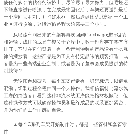
使任何多余的粘合剂被挤出。尽管尽了最大努力，但毛坯还
不能直接进行喷漆，在完成最终固化后，车架还要送到最后
一个房间去毛刺，并打好木框，然后送到比萨北部的一个工
业区进行喷涂，这段运输路程大约需要三个小时。
从喷漆车间出来的车架将再次回到Cambiago进行组装
和运输，成排的成品车架位于仓库中，数十种库存车架有序
排开，不过在它们背后，有一些定制涂装的产品没有什么规
律的摆放着，这些产品是为了具有特定品味的顾客打造，或
者是为一些高端企业定制，或者是为了董事会成员提供的特
别款待？
无论颜色和型号，每个车架都带有二维码标记，以避免
混淆，组装过程全程由同一个人操作。我相信福特（流水线
工序的缔造者）看到这种非流水线工序能把棺材板掀飞，但
这种操作方式可以确保操作员和最终成品的联系更加紧密，
并为他们的工作而感到自豪。
▲每个C系列车架开始制作时，都是一些管材和套管零
件