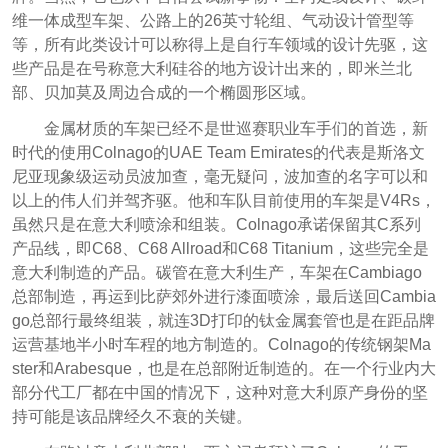
维一体成型车架、公路上的26英寸轮组、气动设计管型等
等，所有此类设计可以称得上是自行车领域的设计先驱，这
些产品是在号称意大利硅谷的地方设计出来的，即米兰北
部、贝加莫及周边合成的一个椭圆形区域。
金属材质的车架已经不是世巡赛职业车手们的首选，新
时代的使用Colnago的UAE Team Emirates的代表是斯洛文
尼亚现象级运动员波加查，毫无疑问，波加查的名字可以和
以上的伟人们并驾齐驱。他和车队目前使用的车架是V4Rs，
虽然只是在意大利喷涂和组装。Colnago承诺保留其C系列
产品线，即C68、C68 Allroad和C68 Titanium，这些完全是
意大利制造的产品。碳管在意大利生产，车架在Cambiago
总部制造，再运到比萨郊外进行漆面喷涂，最后送回Cambia
go总部行最终组装，就连3D打印的钛金属套管也是在距品牌
运营基地半小时车程的地方制造的。Colnago的传统钢架Ma
ster和Arabesque，也是在总部附近制造的。在一个行业内大
部分代工厂都在中国的情况下，这种对意大利原产身份的坚
持可能是该品牌经久不衰的关键。