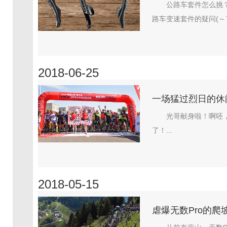
公路车套件怎么挑
路车变速套件的疑问(～￣
2018-06-25
一场猛过烈日的休闲
光哥献身啦！啊呸
了！...
2018-05-15
虐爆无数Pro的爬