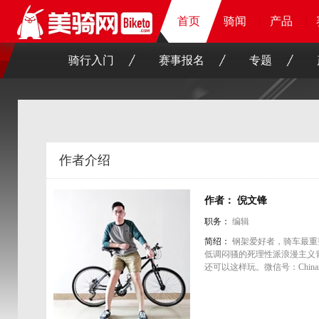
首页
首页
首页
骑闻
骑闻
骑闻
骑闻
产品
产品
产品
产品
骑行入门
赛事报名
专题
作者介绍
作者： 倪文锋
职务：
编辑
简绍：
钢架爱好者，骑车最重
低调闷骚的死理性派浪漫主义
还可以这样玩。微信号：Chinan