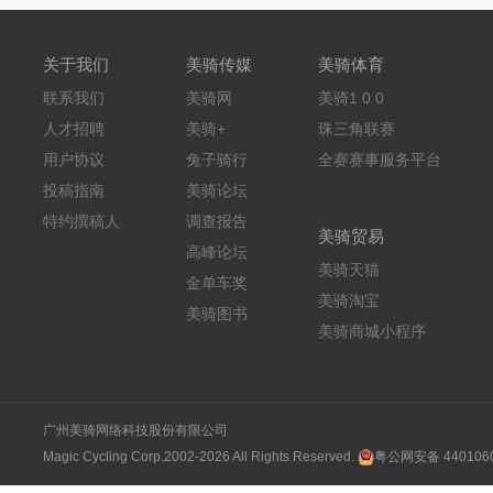
关于我们
美骑传媒
美骑体育
联系我们
美骑网
美骑1 0 0
人才招聘
美骑+
珠三角联赛
用户协议
兔子骑行
全赛赛事服务平台
投稿指南
美骑论坛
特约撰稿人
调查报告
美骑贸易
高峰论坛
美骑天猫
金单车奖
美骑淘宝
美骑图书
美骑商城小程序
广州美骑网络科技股份有限公司
Magic Cycling Corp.2002-2026 All Rights Reserved.
粤公网安备 4401060