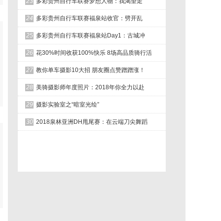
23
多彩贵州自行车联赛梦想人物：我渴望走
24
多彩贵州自行车联赛福泉站收官：劈开乱
25
多彩贵州自行车联赛福泉站Day1：古城冲
26
花30%时间收获100%快乐 8场高品质骑行活
27
教你单车摄影10大招 朋友圈点赞蹭蹭涨！
28
美骑摄影师年度照片：2018年你全力以赴
29
摄影实验室之“暗室光绘”
30
2018泉林亚洲DH甩尾赛：在云端刀尖舞蹈