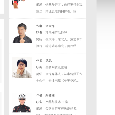
简绍：
铁三爱好者，自行车行业观
察员，辩证思维的拥护者。我...
作者：张大海
职务：
移动端产品经理
简绍：
张大海，东北人。热爱单车
旅行，骑迹遍布南北，骑行经...
作者：见见
职务：
美骑网资讯主编
简绍：
资深媒体人，从事传媒工作
十余年，专业书籍《单车圣经...
作者：梁健铭
职务：
产品与技术 主编
简绍：
公路自行车狂热爱好者、