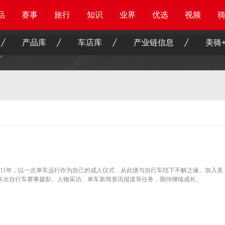
品
品
品
品
赛事
赛事
赛事
赛事
旅行
旅行
旅行
旅行
知识
知识
知识
知识
业界
业界
业界
业界
优选
优选
优选
优选
骑客
骑客
视频
视频
产品库
车店库
产业链信息
美骑+
2011年，以一次单车远行作为自己的成人仪式，从此便与自行车结下不解之缘。加入美
多次自行车赛事摄影、人物采访、单车新闻资讯报道等任务，期待继续成长。