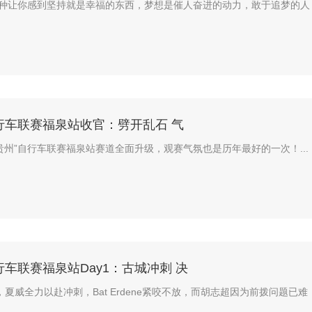
种让你感到坚持就是幸福的东西，梦想是催人奋进的动力，敢于追梦的人
行车联赛福泉站收官：劈开乱石 气
多彩贵州”自行车联赛福泉站赛道全面升级，观赛气氛也是历年最好的一次！...
车联赛福泉站Day1：古城冲刺 决
，夏威全力以赴冲刺，Bat Erdene紧咬不放，而胡志超因为前拨问题已难