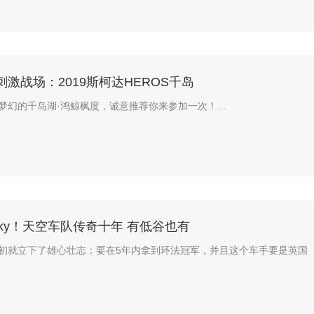
的刺激战场：2019斯柯达HEROS千岛
梦幻的千岛湖·鸿鲸枫度，诚意推荐你来参加一次！...
 Sky！天空车队传奇十年 有低谷也有
初就立下了雄心壮志：要在5年内拿到环法冠军，并且这个车手要是英国