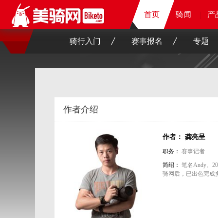
首页
首页
首页
骑闻
骑闻
骑闻
骑闻
产
产
产
产
骑行入门
赛事报名
专题
作者介绍
作者： 龚亮呈
职务：
赛事记者
简绍：
笔名Andy。
骑网后，已出色完成