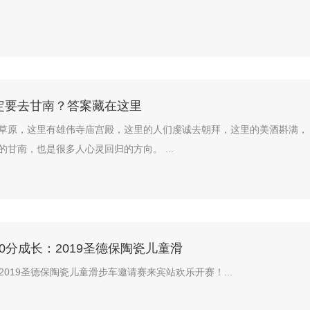
定要去甘南？答案藏在这里
草原，这里有雄伟寺庙宫殿，这里的人们虔诚去朝拜，这里的美酒斟满，
甘南，也是很多人心灵回归的方向。 ...
100分成长：2019圣德保陶瓷儿童滑
，2019圣德保陶瓷儿童滑步车邀请赛来宾站欢乐开赛！...