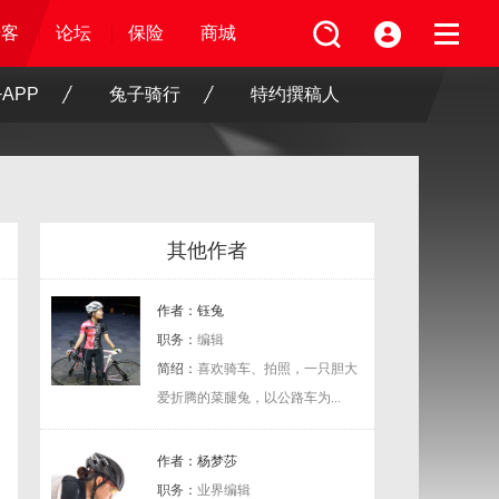
论坛
视频
骑客
骑客
保险
论坛
论坛
论坛
保险
保险
保险
商城
商城
商城
APP
兔子骑行
特约撰稿人
其他作者
作者：钰兔
职务：
编辑
简绍：
喜欢骑车、拍照，一只胆大
爱折腾的菜腿兔，以公路车为...
作者：杨梦莎
职务：
业界编辑