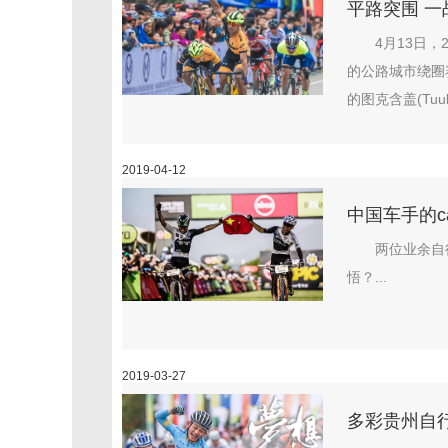
平路突围 一
4月13日
的公路城市绕圈赛
的图克含盖(Tuulk
2019-04-12
中国车手的ca
两位业余自
悟？...
2019-03-27
多彩贵州自