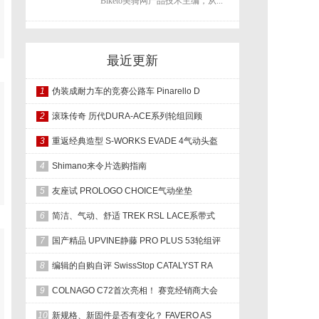
Biketo美骑网产品技术主编，从...
最近更新
1
伪装成耐力车的竞赛公路车 Pinarello D
2
滚珠传奇 历代DURA-ACE系列轮组回顾
3
重返经典造型 S-WORKS EVADE 4气动头盔
4
Shimano来令片选购指南
5
友座试 PROLOGO CHOICE气动坐垫
6
简洁、气动、舒适 TREK RSL LACE系带式
7
国产精品 UPVINE静藤 PRO PLUS 53轮组评
8
编辑的自购自评 SwissStop CATALYST RA
9
COLNAGO C72首次亮相！ 赛竞经销商大会
10
新规格、新固件是否有变化？ FAVERO AS