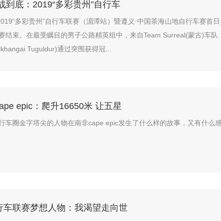
战到底：2019“多彩贵州”自行车
，2019“多彩贵州”自行车联赛（湄潭站）暨遵义·中国茶海山地自行车赛首日
结束。在最受瞩目的男子公路精英组中，来自Team Surreal(蒙古)车队
hangai Tuguldur)通过突围获得冠...
pe epic：爬升16650米 让五星
行车圈金字塔尖的人物在南非cape epic发生了什么样的故事，又有什么
行车联赛梦想人物：我渴望走向世