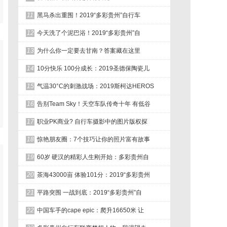
11
黑马杀出重围！2019“多彩贵州”自行车
12
今天洗了个泥巴浴！2019“多彩贵州”自
13
为什么你一定要去甘南？答案藏在这里
14
10分快乐 100分成长：2019圣德保陶瓷儿
15
气温30°C的刺激战场：2019斯柯达HEROS
16
告别Team Sky！天空车队传奇十年 有低谷
17
职业PK商业? 自行车摄影中的图片版权探
18
惊艳朋友圈：7个技巧让你的照片富有故事
19
60岁 硬汉的精彩人生刚开始：多彩贵州自
20
茶海43000亩 体验101分：2019“多彩贵州
21
平路突围 一战到底：2019“多彩贵州”自
22
中国车手的cape epic：爬升16650米 让