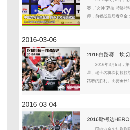
赛，“女神”萝拉·特洛
师，前者战胜后者夺金；
2016-03-06
2016白路赛：坎
2016年3月5日
星、瑞士名将坎切拉拉
路赛的胜利。比赛全长17
2016-03-04
2016斯柯达HE
国内业余车坛刚刚