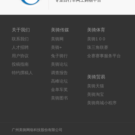
关于我们
美骑传媒
美骑体育
联系我们
美骑网
美骑1 0 0
人才招聘
美骑+
珠三角联赛
用户协议
兔子骑行
全赛赛事服务平台
投稿指南
美骑论坛
特约撰稿人
调查报告
美骑贸易
高峰论坛
美骑天猫
金单车奖
美骑淘宝
美骑图书
美骑商城小程序
广州美骑网络科技股份有限公司