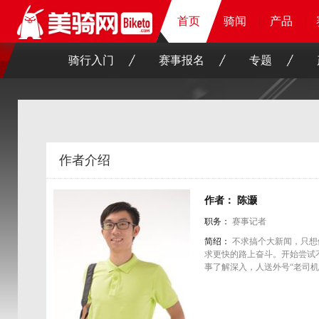
首页
首页
首页
骑闻
骑闻
骑闻
骑闻
产品
产品
产品
产品
骑行入门
赛事报名
专题
作者介绍
作者： 陈灏
职务：
赛事记者
简绍：
不求搞个大新闻，只想
求更快的路上奋斗。开始尝试
事了解深入，人送外号“老司机