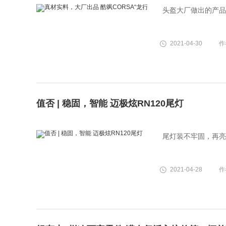
头盔大厂做出的产品
2021-04-30
作
值否 | 稳固，智能 迈极炫RN120尾灯
尾灯装不牢固，再亮
2021-04-28
作