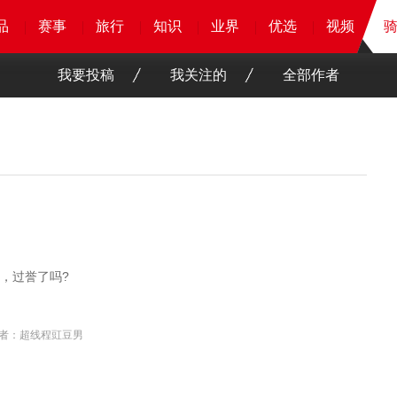
品
品
品
品
赛事
赛事
赛事
赛事
旅行
旅行
旅行
旅行
知识
知识
知识
知识
业界
业界
业界
业界
优选
优选
优选
优选
骑客
视频
视频
我要投稿
我关注的
全部作者
，过誉了吗?
者：超线程豇豆男