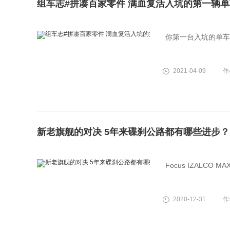
组车志#拼凑百家零件 满血复活入坑的第一辆单
你第一台入坑的单车
2021-04-09
作
新老旗舰的对决 5年来碟刹公路都有哪些进步？
Focus IZALCO 
2020-12-31
作