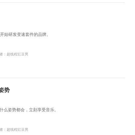
开始研发变速套件的品牌。
者：超线程豇豆男
种姿势
，它什么姿势都会，立刻享受音乐。
者：超线程豇豆男