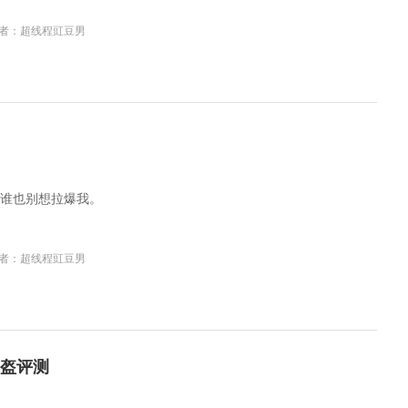
者：超线程豇豆男
谁也别想拉爆我。
者：超线程豇豆男
头盔评测