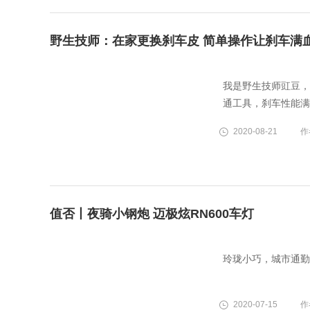
野生技师：在家更换刹车皮 简单操作让刹车满
我是野生技师豇豆，
通工具，刹车性能满
2020-08-21
作
值否丨夜骑小钢炮 迈极炫RN600车灯
玲珑小巧，城市通勤
2020-07-15
作