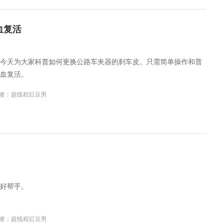
血复活
今天为大家科普如何更换公路车夹器的刹车皮。只需简单操作和普
血复活。
者：超线程豇豆男
好帮手。
者：超线程豇豆男