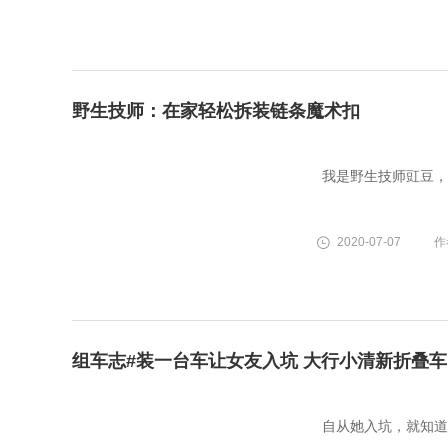
野生技师：在家轻松拆装链条魔术扣
我是野生技师豇豆，
2020-07-07
作
组车志#装一台车让女友入坑 大行小清新折叠车
自从她入坑，就知道