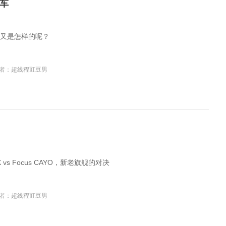
车
又是怎样的呢？
者：超线程豇豆男
MAX vs Focus CAYO，新老旗舰的对决
者：超线程豇豆男