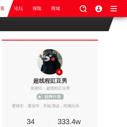
视频
骑客
骑客
保险
论坛
论坛
论坛
商城
保险
保险
保险
商城
商城
商城
超线程豇豆男
美骑ID：超线程豇豆男
爱骑车，爱改车，到处溜达，吃喝玩乐
34
333.4w