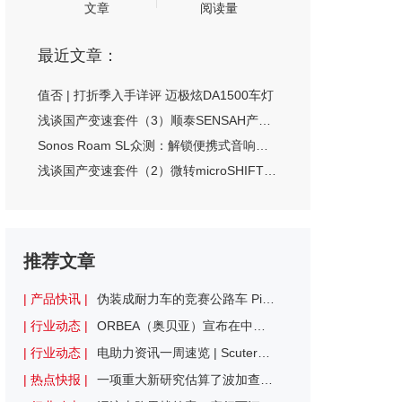
文章
阅读量
最近文章：
值否 | 打折季入手详评 迈极炫DA1500车灯
浅谈国产变速套件（3）顺泰SENSAH产品解析
Sonos Roam SL众测：解锁便携式音响的各种姿势
浅谈国产变速套件（2）微转microSHIFT产品解析
推荐文章
| 产品快讯 |
伪装成耐力车的竞赛公路车 Pinarello Dogma X公路车评测
| 行业动态 |
ORBEA（奥贝亚）宣布在中国市场全面开启直营新篇章
| 行业动态 |
电助力资讯一周速览 | Scuter完成350万欧元融资，将进军自动驾驶领域
| 热点快报 |
一项重大新研究估算了波加查的最大摄氧量：已超越已知的人类极限