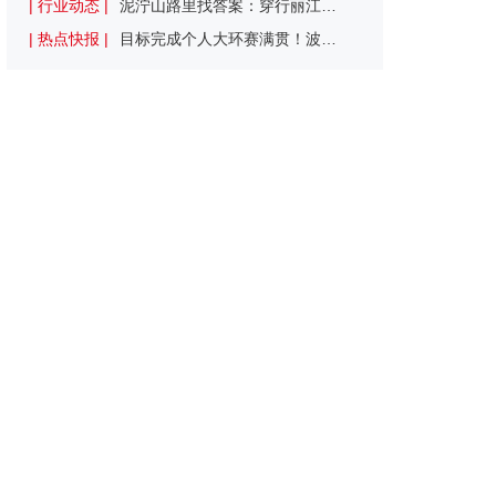
| 行业动态 |
泥泞山路里找答案：穿行丽江烟雨山野 寻找中国山地车的未来
| 热点快报 |
目标完成个人大环赛满贯！波加查确认参加环西