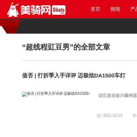
首页
首页
首页
首页
骑闻
骑闻
骑闻
骑闻
产
产
产
产
“超线程豇豆男”
的全部文章
值否 | 打折季入手详评 迈极炫DA1500车灯
说它是全能川藏神器
2021-12-23
作