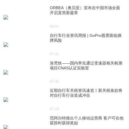
ORBEA（奥贝亚）宣布在中国市场全面
开启直营新篇章
08-01
自行车行业资讯周报 | GoPro股票面临摘
牌风险
07-31
洛梵狄——国内率先通过变速器相关检测
项目CNAS认证实验室
07-31
近期自行车关税资讯速览丨新关税条款将
对自行车行业造成冲击
07-29
范阿尔特推出个人移动运营商 客户可在他
获胜时获得奖励