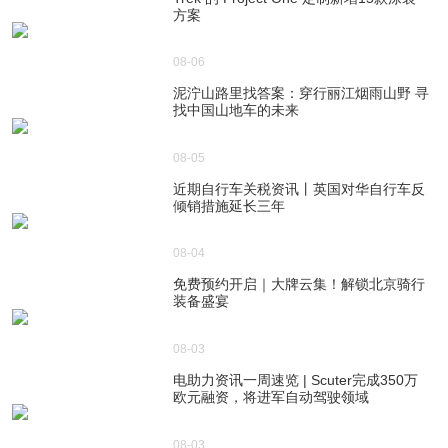
方案
08-06
泥泞山路里找答案：穿行丽江烟雨山野 寻
找中国山地车的未来
08-05
近期自行车关税资讯丨英国对华自行车反
倾销措施延长三年
08-04
免费预约开启｜大牌云集！解锁北京骑行
装备盛宴
08-03
电助力资讯一周速览 | Scuter完成350万
欧元融资，将进军自动驾驶领域
08-03