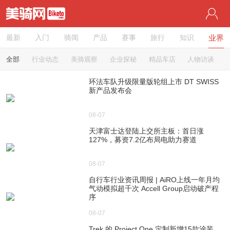
最新
入门
骑闻
产品
赛事
旅行
知识
业界
全部
行业动态
美骑观察
企业探秘
精品车店
人物访谈
环法车队升级限量版轮组上市 DT SWISS
新产品发布会
08-07
天津富士达登陆上交所主板：首日涨
127%，募资7.2亿布局电助力赛道
08-07
自行车行业资讯周报 | AiRO上线一年月均
气动模拟超千次 Accell Group启动破产程
序
08-07
Trek 的 Project One 定制新增15款涂装