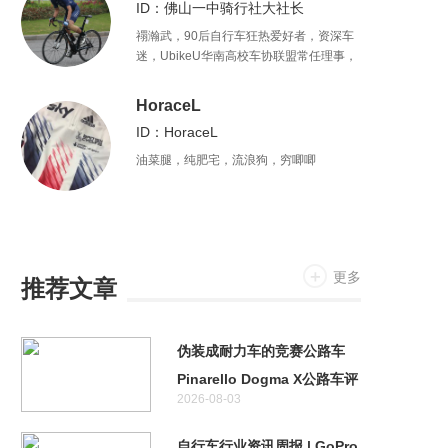
ID：佛山一中骑行社大社长
禤瀚武，90后自行车狂热爱好者，资深车
迷，UbikeU华南高校车协联盟常任理事，
广东外语外贸大学自行车协会会长，攻读
国际新闻专业。
HoraceL
ID：HoraceL
油菜腿，纯肥宅，流浪狗，穷唧唧
更多
推荐文章
伪装成耐力车的竞赛公路车
Pinarello Dogma X公路车评
2026-08-03
测
自行车行业资讯周报 | GoPro