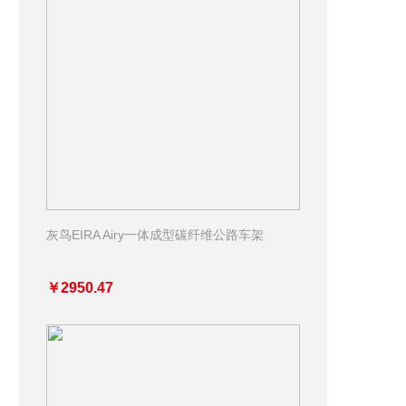
灰鸟EIRA Airy一体成型碳纤维公路车架
￥2950.47