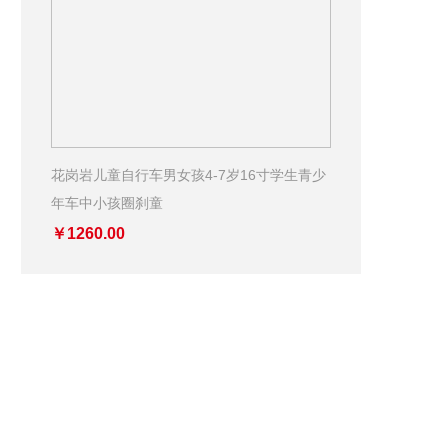
花岗岩儿童自行车男女孩4-7岁16寸学生青少
年车中小孩圈刹童
￥1260.00