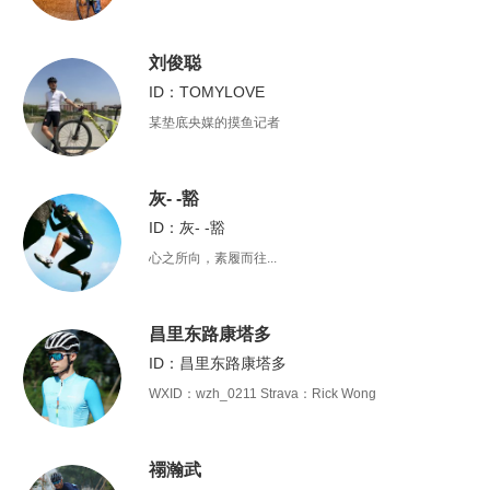
刘俊聪
ID：TOMYLOVE
某垫底央媒的摸鱼记者
灰- -豁
ID：灰- -豁
心之所向，素履而往...
昌里东路康塔多
ID：昌里东路康塔多
WXID：wzh_0211 Strava：Rick Wong
禤瀚武