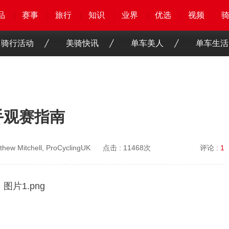
品
品
品
品
赛事
赛事
赛事
赛事
旅行
旅行
旅行
旅行
知识
知识
知识
知识
业界
业界
业界
业界
优选
优选
优选
优选
骑客
骑客
视频
视频
骑行活动
美骑快讯
单车美人
单车生活
手观赛指南
thew Mitchell, ProCyclingUK
点击 :
11468次
评论 :
1