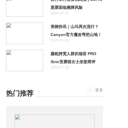
股票面临摘牌风险
2026-07-31
美骑快讯｜山马再次流行？
Canyon官方魔改弯把山地！
2026-07-31
特斯拉首款两轮车居然不是电
助力！
腿粗胯宽人群的福音 PRO
Sirin竞赛级女士坐垫简评
2026-07-30
更多
热门推荐