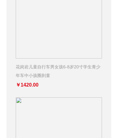
花岗岩儿童自行车男女孩6-8岁20寸学生青少
年车中小孩圈刹童
￥1420.00