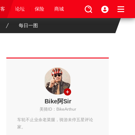
论坛
视频
骑客
骑客
保险
论坛
论坛
论坛
商城
保险
保险
保险
商城
商城
商城
每日一图
Bike阿Sir
美骑ID：BikeArthur
车轮不止业余老菜腿，骑游未停五星评论
家。