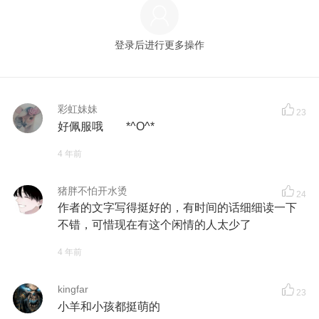
登录后进行更多操作
彩虹妹妹
23
好佩服哦 *^O^*
4 年前
猪胖不怕开水烫
24
作者的文字写得挺好的，有时间的话细细读一下
不错，可惜现在有这个闲情的人太少了
4 年前
kingfar
23
小羊和小孩都挺萌的