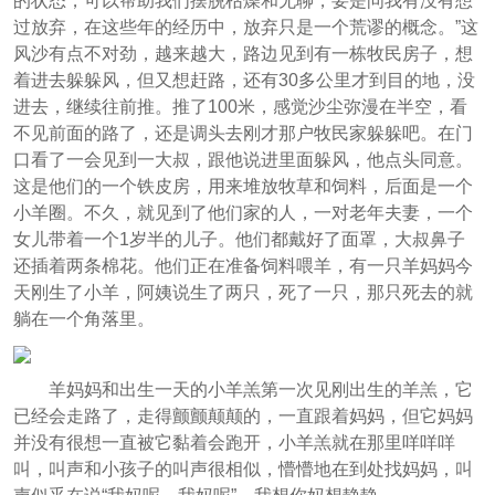
的状态，可以帮助我们摆脱枯燥和无聊，要是问我有没有想
过放弃，在这些年的经历中，放弃只是一个荒谬的概念。”这
风沙有点不对劲，越来越大，路边见到有一栋牧民房子，想
着进去躲躲风，但又想赶路，还有30多公里才到目的地，没
进去，继续往前推。推了100米，感觉沙尘弥漫在半空，看
不见前面的路了，还是调头去刚才那户牧民家躲躲吧。在门
口看了一会见到一大叔，跟他说进里面躲风，他点头同意。
这是他们的一个铁皮房，用来堆放牧草和饲料，后面是一个
小羊圈。不久，就见到了他们家的人，一对老年夫妻，一个
女儿带着一个1岁半的儿子。他们都戴好了面罩，大叔鼻子
还插着两条棉花。他们正在准备饲料喂羊，有一只羊妈妈今
天刚生了小羊，阿姨说生了两只，死了一只，那只死去的就
躺在一个角落里。
羊妈妈和出生一天的小羊羔第一次见刚出生的羊羔，它
已经会走路了，走得颤颤颠颠的，一直跟着妈妈，但它妈妈
并没有很想一直被它黏着会跑开，小羊羔就在那里咩咩咩
叫，叫声和小孩子的叫声很相似，懵懵地在到处找妈妈，叫