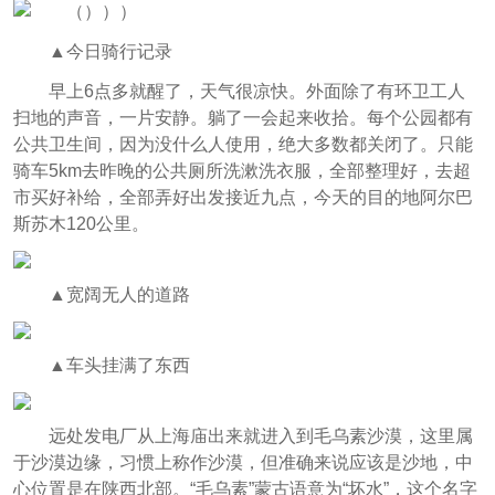
▲今日骑行记录
早上6点多就醒了，天气很凉快。外面除了有环卫工人
扫地的声音，一片安静。躺了一会起来收拾。每个公园都有
公共卫生间，因为没什么人使用，绝大多数都关闭了。只能
骑车5km去昨晚的公共厕所洗漱洗衣服，全部整理好，去超
市买好补给，全部弄好出发接近九点，今天的目的地阿尔巴
斯苏木120公里。
▲宽阔无人的道路
▲车头挂满了东西
远处发电厂从上海庙出来就进入到毛乌素沙漠，这里属
于沙漠边缘，习惯上称作沙漠，但准确来说应该是沙地，中
心位置是在陕西北部。“毛乌素”蒙古语意为“坏水”，这个名字