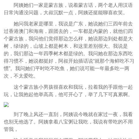
阿姨她们一家是蒙古族，说着蒙古话，两个老人用汉语
日常沟通没问题，大叔沉默一点，阿姨还挺能聊喜欢笑。
她问我老家是哪里，我说是广东，她说她们三四年前去
过香港澳门和海南，跟团去的，一车都是内蒙的，就他们四
个蒙古族，我问他们觉得那边怎么样，她说那边到处都是大
树，绿绿的，山坡上都是树木，和这里差别很大。我说是
的，我们那边一年四季树木都是绿的。我问她在那边东西吃
得习惯不，她说都挺好，阿叔开始插话说“就那个海鲜吃不习
惯”。我问她们平时吃不吃鱼，她们说可能一年最多吃一两
次，不太爱吃。
这个蒙古族小男孩很喜欢和我玩，拉着我的手跟他一起
玩，让我抱起他举高高，他可开心了，举了几下可真累啊。
到了晚上风还一直刮，阿姨说今晚就在家过一夜，我看
也别无他选了。阿姨拿着八宝粥让我吃，我说有带吃的不用
管我，