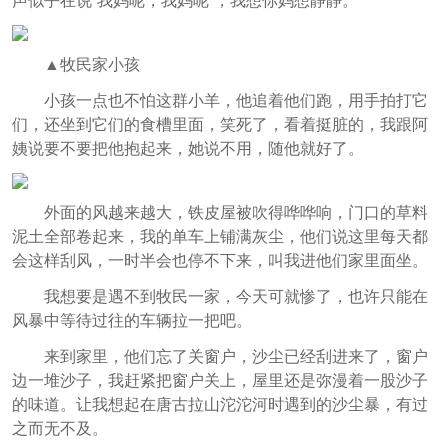
声似乎在说“我妈呢，我妈呢”，我想你妈想静静。
▲牧民家小孩
小孩一点也不怕这群小羊，他追着他们跑，用手拍打它
们，还坐到它们的食槽里面，笑死了，看着挺脏的，我跟阿
姨说要不要把他抱起来，她说不用，随他就好了。
外面的风越来越大，铁皮屋被吹得哗哗响，门口的草料
泥土全部卷起来，我的单车上铺满灰尘，他们说这里每天都
会这样刮风，一时半会也停不下来，叫我进他们家里面坐。
我想要是遇不到牧民一家，今天可就惨了，也许只能在
风暴中等待过往的车辆拉一把吧。
来到家里，他们忘了关窗户，沙尘已经刮进来了，窗户
边一堆沙子，我赶紧把窗户关上，屋里还是弥漫着一股沙子
的味道。让我想起在唐古拉山沱沱河时遇到的沙尘暴，有过
之而无不及。