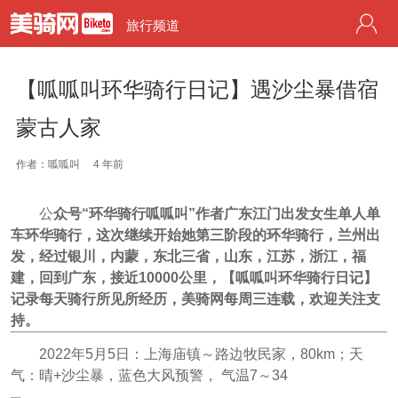
旅行频道
【呱呱叫环华骑行日记】遇沙尘暴借宿
蒙古人家
作者：呱呱叫
4 年前
公
众号“环华骑行呱呱叫”作者广东江门出发女生单人单
车环华骑行，这次继续开始她第三阶段的环华骑行，兰州出
发，经过银川，内蒙，东北三省，山东，江苏，浙江，福
建，回到广东，接近10000公里，【呱呱叫环华骑行日记】
记录每天骑行所见所经历，美骑网每周三连载，欢迎关注支
持。
2022年5月5日：上海庙镇～路边牧民家，80km；天
气：晴+沙尘暴，蓝色大风预警， 气温7～34