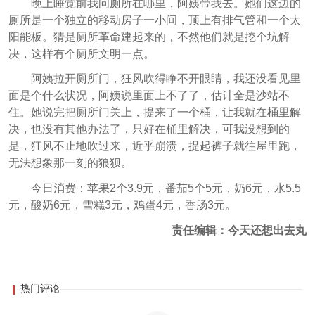
晚上睡觉前我问厕所在哪里，阿姨带我去。她们这边的
厕所是一个独立的移动房子一小间，顶上有排气管和一个太
阳能板。猜是厕所革命建起来的，不然他们就是挖个坑解
决，这样有个厕所文明一点。
阿姨拉开厕所门，狂风吹得睁不开眼睛，我还没看见里
面是个什么状况，阿姨说里面上不了了，估计全是沙站不
住。她说完把厕所门关上，提来了一个桶，让我就在桶里解
决，也没有其他办法了，只好在桶里解决，可我没想到的
是，狂风不止地吹过来，近乎崩溃，提起裤子就往屋里跑，
无法想象那一刻的狼狈。
今日消费：苹果2个3.9元，番茄5个5元，奶6元，水5.5
元，酸奶6元，雪糕3元，鸡蛋4元，香肠3元。
责任编辑：今天还想出去丸
热门评论