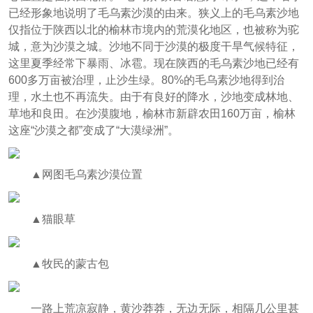
已经形象地说明了毛乌素沙漠的由来。狭义上的毛乌素沙地
仅指位于陕西以北的榆林市境内的荒漠化地区，也被称为驼
城，意为沙漠之城。沙地不同于沙漠的极度干旱气候特征，
这里夏季经常下暴雨、冰雹。现在陕西的毛乌素沙地已经有
600多万亩被治理，止沙生绿。80%的毛乌素沙地得到治
理，水土也不再流失。由于有良好的降水，沙地变成林地、
草地和良田。在沙漠腹地，榆林市新辟农田160万亩，榆林
这座“沙漠之都”变成了“大漠绿洲”。
▲网图毛乌素沙漠位置
▲猫眼草
▲牧民的蒙古包
一路上荒凉寂静，黄沙莽莽，无边无际，相隔几公里甚