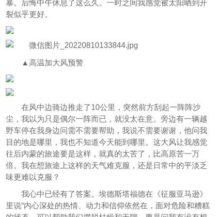
暴。后悔中午休息了这么久。一时之间我感觉被太阳晒到开
裂似乎更好。
▲高温加大风预警
在风中边骑边推走了10公里，突然前方刮起一阵阵沙
尘，我以为只是偶尔一阵而已，就没太在意。旁边有一辆越
野车停在我身边问需不需要帮助，我说不需要谢谢，他问我
目的地是哪里，我也不知道今天能到哪里。这大风让我感觉
往后内蒙的旅途要是这样，就真的太苦了，比高原苦一万
倍。我在想旅途上这样的天气难克服，还是日常中的平淡乏
味更难以克服？
我心中已经有了答案。埃德斯塔福德在《征服亚马逊》
里说“内心深处的热情、动力和信仰依然在，面对危险和糟糕