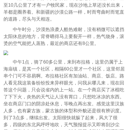
至10几公里了才有一户牧民家，现在沙地上草还没长出来，
羊都是圈养着。和新疆的沙漠公路一样，时而弯曲时而笔直
的道路，尽头与天相连。
中午时分，沙漠热浪袭人酷热难耐，没有稍微可以遮挡
太阳休息的地方，背脊晒得马上要裂开一样，热气饶身，滚
烫的空气能把人蒸熟，最近的商店还有8公里。
中午1点，骑了60多公里，来到布拉格，这里仍属于上
海庙镇，是其一个社区，相隔60公里才一个社区，这里邻居
串个门可不容易啊。布拉格社区有加油站、商店、饭店。路
人看见我这装备纷纷投来异样眼光，问我从哪儿来，现在回
答这个问题，只会说省内的上一站。在一个商店买了冰棍吃
了下下火，炎热的天气让人没有胃口，只想吃冰凉的东西。
坐在商店门口的阴凉处休息，等晚点再出发。感觉这里汉族
人多，也有蒙古族，蒙古族的体型和外貌还是很有辨识度。
到了3点多，继续出发。太阳很快就躲了起来，风大了很
多，四级的东北风呼呼地吹，天气预报提示又即将刮沙尘