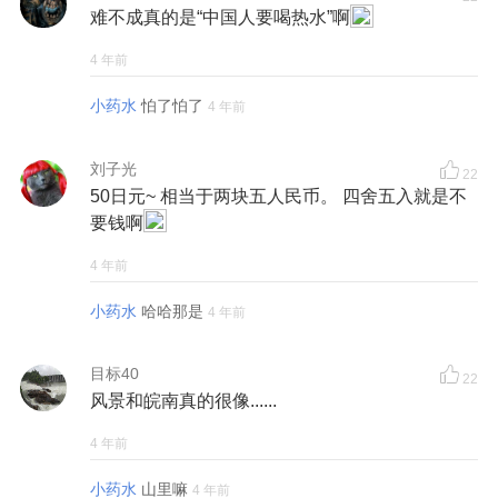
难不成真的是“中国人要喝热水”啊
4 年前
小药水
怕了怕了
4 年前
刘子光
22
50日元~ 相当于两块五人民币。 四舍五入就是不
要钱啊
4 年前
小药水
哈哈那是
4 年前
目标40
22
风景和皖南真的很像......
4 年前
小药水
山里嘛
4 年前