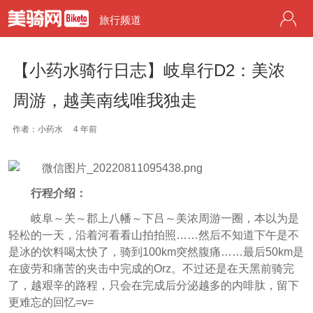
旅行频道
【小药水骑行日志】岐阜行D2：美浓
周游，越美南线唯我独走
作者：小药水
4 年前
行程介绍：
岐阜～关～郡上八幡～下吕～美浓周游一圈，本以为是
轻松的一天，沿着河看看山拍拍照……然后不知道下午是不
是冰的饮料喝太快了，骑到100km突然腹痛……最后50km是
在疲劳和痛苦的夹击中完成的Orz。不过还是在天黑前骑完
了，越艰辛的路程，只会在完成后分泌越多的内啡肽，留下
更难忘的回忆=v=