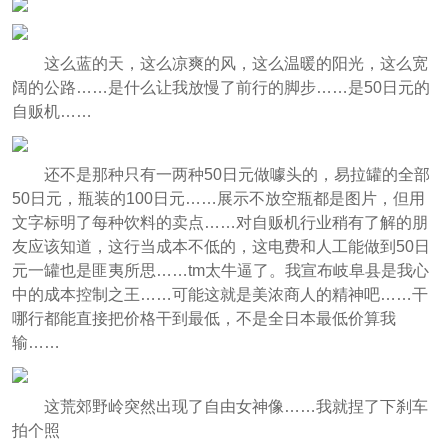
这么蓝的天，这么凉爽的风，这么温暖的阳光，这么宽
阔的公路……是什么让我放慢了前行的脚步……是50日元的
自贩机……
还不是那种只有一两种50日元做噱头的，易拉罐的全部
50日元，瓶装的100日元……展示不放空瓶都是图片，但用
文字标明了每种饮料的卖点……对自贩机行业稍有了解的朋
友应该知道，这行当成本不低的，这电费和人工能做到50日
元一罐也是匪夷所思……tm太牛逼了。我宣布岐阜县是我心
中的成本控制之王……可能这就是美浓商人的精神吧……干
哪行都能直接把价格干到最低，不是全日本最低价算我
输……
这荒郊野岭突然出现了自由女神像……我就捏了下刹车
拍个照