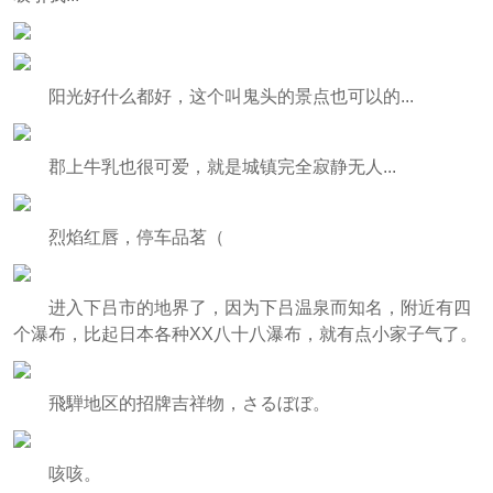
阳光好什么都好，这个叫鬼头的景点也可以的...
郡上牛乳也很可爱，就是城镇完全寂静无人...
烈焰红唇，停车品茗（
进入下吕市的地界了，因为下吕温泉而知名，附近有四
个瀑布，比起日本各种XX八十八瀑布，就有点小家子气了。
飛騨地区的招牌吉祥物，さるぼぼ。
咳咳。