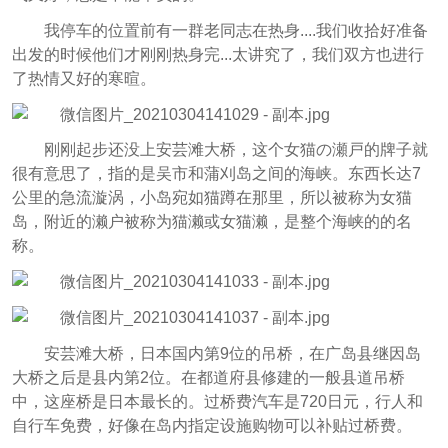
我停车的位置前有一群老同志在热身....我们收拾好准备
出发的时候他们才刚刚热身完...太讲究了，我们双方也进行
了热情又好的寒暄。
刚刚起步还没上安芸滩大桥，这个女猫の瀬戸的牌子就
很有意思了，指的是吴市和蒲刈岛之间的海峡。东西长达7
公里的急流漩涡，小岛宛如猫蹲在那里，所以被称为女猫
岛，附近的濑户被称为猫濑或女猫濑，是整个海峡的的名
称。
安芸滩大桥，日本国内第9位的吊桥，在广岛县继因岛
大桥之后是县内第2位。在都道府县修建的一般县道吊桥
中，这座桥是日本最长的。过桥费汽车是720日元，行人和
自行车免费，好像在岛内指定设施购物可以补贴过桥费。