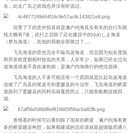
名，此去广岛之前我也并没有听说过。
但查了下的意外惊喜就是濑户内海其实有名的自行车路
线大概有7条，此行之后除了还在建设中的ゆめしま海道
（梦岛海道），其他的我都全部骑过了.....
飞岛海道的景色完全不输岛波海道，而且因为知名度低
和开发程度都相对较低的关系，人非常少，如果已经去过岛
波海道或者不喜欢凑热闹，是濑户内海骑行的绝佳选择。
飞岛海道的人不多可能还有一个原因就是比起岛波海道
连接了广岛县的尾道市和爱媛县的今治市，飞岛海道的桥梁
道路到了爱媛县的冈村岛就戛然而止，只能靠船舶连接四
国。
查维基的时候可以看到除了现有的桥梁，濑户内海有更
多的桥梁建设构想，如果都建成的话应该就是超级版四通八