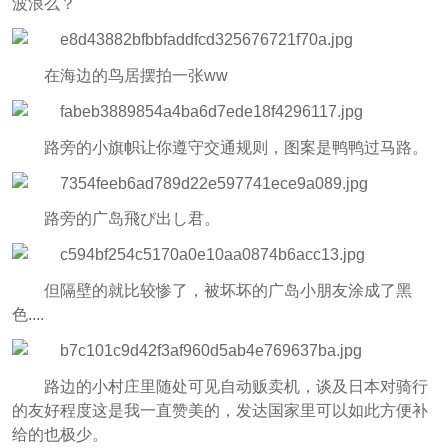
波浪么？
在海边的鸟居摆拍一张ww
路旁的小旗帜让你遵守交通规则，图案是鸭鸭过马路。
路旁的广岛飛び出し君。
但隔壁的就比较惨了，被坏坏的广岛小朋友涂成了黑
色....
路边的小村庄里随处可见自动贩卖机，谈及日本对骑行
的友好程度这是我一直赞美的，发达国家里可以如此方便补
给的也极少。