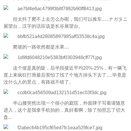
但太抖了爬不上去怎么办呢，我们可以推车......ナガタニ
展望台，汉字的话应该是长谷展望台。
爬坡的一路依然都是水果....
这个坡是真的陡，后半段接近平均20%-25%，有一辆飞
度上来疯狂打滑最后害怕了找了个地方掉头下去了.....毕竟是
没什么人的景点，有路就不错了。
半山腰突然出现一个很小的庭院，外面牌子写着请随意
进入，这个是我拿手机拍的，真好看啊，除了拍照忘了切大
盘...