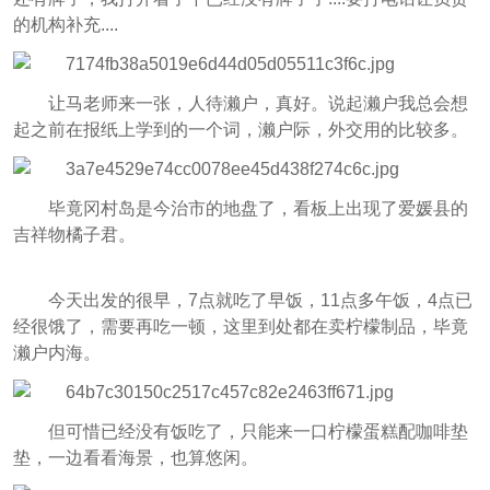
的机构补充....
让马老师来一张，人待濑户，真好。说起濑户我总会想
起之前在报纸上学到的一个词，濑户际，外交用的比较多。
毕竟冈村岛是今治市的地盘了，看板上出现了爱媛县的
吉祥物橘子君。
今天出发的很早，7点就吃了早饭，11点多午饭，4点已
经很饿了，需要再吃一顿，这里到处都在卖柠檬制品，毕竟
濑户内海。
但可惜已经没有饭吃了，只能来一口柠檬蛋糕配咖啡垫
垫，一边看看海景，也算悠闲。