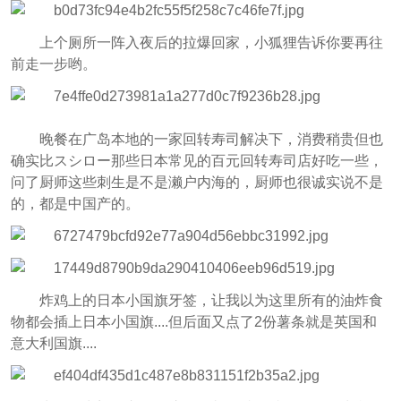
上个厕所一阵入夜后的拉爆回家，小狐狸告诉你要再往
前走一步哟。
晚餐在广岛本地的一家回转寿司解决下，消费稍贵但也
确实比スシロー那些日本常见的百元回转寿司店好吃一些，
问了厨师这些刺生是不是濑户内海的，厨师也很诚实说不是
的，都是中国产的。
炸鸡上的日本小国旗牙签，让我以为这里所有的油炸食
物都会插上日本小国旗....但后面又点了2份薯条就是英国和
意大利国旗....