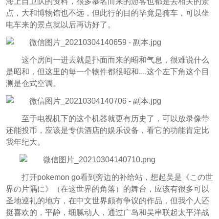
海上自卫队的资料，很多慕名而来的游客也都是去相关的景
点，大和博物馆也不远，但此行的目的毕竟是骑车，可以坐
电车来的景点就以后再访好了。
这个房间一进去就是扑面而来的昭和气息，很难说什么
是昭和，但这里的每一个物件都很昭和....这个左下角这个目
测是仓式空调。
至于电视机下的这个机器就更有历史了，可以放录像带
还能投币，应该是专供酒店的娱乐设备，看它的功能肯定比
我年纪大。
打开pokemon go看到旁边的补给站，想起吴是《この世
界の片隅に》（在这世界的角落）的舞台，应该有很多可以
圣地巡礼的地方，在中文世界颇有争议的作品，但我个人还
挺喜欢的，平静，细腻动人，通过广岛和吴串联起太平洋战