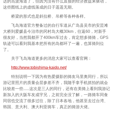
达的岛波海道了，但因为没有什么直接的经济效益来驱动，
这些图纸上的虚线落成的日子遥遥无期。
桥梁的形式也是斜拉桥、吊桥等各种各样。
飞岛海道官方整备过的自行车道从广岛县吴市的安芸滩
大桥到爱媛县今治市的冈村岛大概30km，往返60，对新手
很友好，当然我都开了400km车过去，肯定想多骑骑，GPS
轨迹可以看到我基本把所有的岛都环了一遍，也算骑到位
了。
关于飞岛海道更多的消息大家可以查看官网：
http://www.tobishima-kaido.net/
特别说明一下因为有热爱摄影的骑友马里奥同行，所以
游记里照片的质量会层参差不齐，我随手拿手机抓拍的就会
比较差一些......这次是三人的同行，还有在美骑上看到我游记
新加入的大阪车友成宇兄，之前完全没了解，一路骑车同食
同宿也交流了很多过往，除了日本各地，他甚至去过台湾、
韩国、意大利、澳大利亚骑车，真正的骑游大佬。