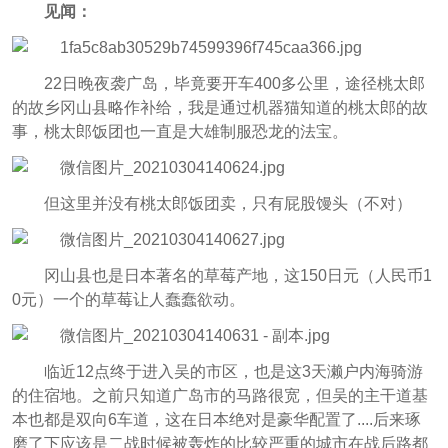
见闻：
22日晚夜袭广岛，毕竟要开车400多公里，途径桃太郎
的故乡冈山县略作补给，我是通过机器猫知道的桃太郎的故
事，桃太郎饭团也一直是大雄制服恐龙的法宝。
但这里并没有桃太郎饭团卖，只有屁股馒头（不对）
冈山县也是日本著名的草莓产地，这150日元（人民币1
0元）一个的草莓让人蠢蠢欲动。
临近12点终于进入吴的市区，也是这3天濑户内海骑游
的住宿地。之前只知道广岛市的马路很宽，但吴的主干道基
本也都是双向6车道，这在日本绝对是豪华配置了....后来琢
磨了下应该是二战时候被轰炸的比较严重的城市在战后路都