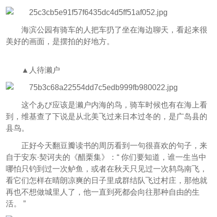
海滨公园有骑车的人把车扔了坐在海边聊天，看起来很
美好的画面，是摆拍的好地方。
▲人待濑户
这个あび应该是濑户内海的鸟，骑车时候也有在海上看
到，维基查了下说是从北美飞过来日本过冬的，是广岛县的
县鸟。
正好今天翻豆瓣读书的周历看到一句很喜欢的句子，来
自于安东·契诃夫的《醋栗集》：“ 你们要知道，谁一生当中
哪怕只钓到过一次鲈鱼，或者在秋天只见过一次鸫鸟南飞，
看它们怎样在晴朗凉爽的日子里成群结队飞过村庄，那他就
再也不想做城里人了，他一直到死都会向往那种自由的生
活。 ”