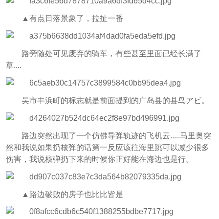
▲有点日落景象了，拉扯一番
路旁随处可见废弃的骑车，有些甚至里面已经长满了
草....
吴市丰浜町的标志就是前面提到的广岛县的县鸟アビ。
路边突然出现了一个仿佛导弹轨迹的飞机云.....马里奥突
然和我说如果扔核弹的话第一反应该往海里跳可以减少很多
伤害，我说核弹扔下来的时候你正好能在海边也是行。
▲路边破败的房子也比比皆是