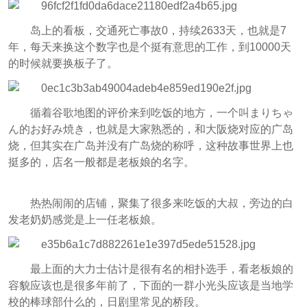
岛上的看板，交通死亡事故0，持续2633天，也就是7
年，每天来换这个数字也是个挺有意思的工作，到10000天
的时候就要换板子了。
循着谷歌地图的评价来到吃饭的地方，一个叫まりちゃ
ん的お好み焼き，也就是大家熟悉的，和大阪烧对应的广岛
烧，但其实在广岛并没有广岛烧的称呼，这种故事世界上也
挺多的，店名一般都是老板娘的名字。
热热闹闹的店铺，聚集了很多来吃饭的大叔，旁边的白
发老奶奶感觉是上一任老板娘。
最上面的大力士估计是很有名的相扑选手，看老板娘的
容貌应该也是很多年前了，下面的一群小光头应该是当地学
校的棒球部什么的，日剧里常见的桥段。