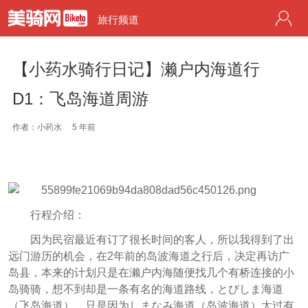
旅行频道
【小药水骑行日记】濑户内海道行
D1：飞岛海道周游
作者：小药水
5 年前
行程介绍：
因为民宿最近有订了很长时间的客人，所以我得到了出
远门游历的机会，在2年前的岛波海道之行后，决定再访广
岛县，本来的计划只是在濑户内海随便找几个有桥连接的小
岛骑骑，想不到却是一条有名的海道路线，とびしま海道
（飞岛海道），只是因为しまなみ海道（岛波海道）太过有