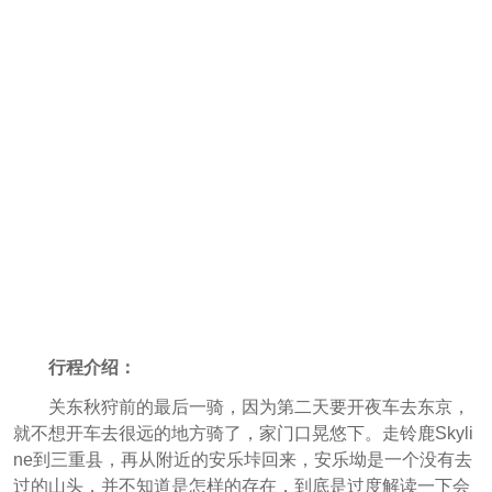
行程介绍：
关东秋狩前的最后一骑，因为第二天要开夜车去东京，
就不想开车去很远的地方骑了，家门口晃悠下。走铃鹿Skyli
ne到三重县，再从附近的安乐垰回来，安乐坳是一个没有去
过的山头，并不知道是怎样的存在，到底是过度解读一下会