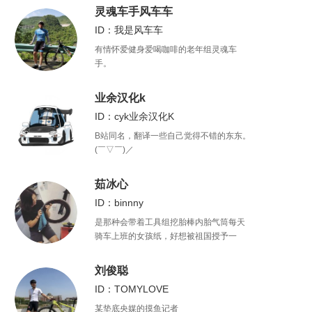
灵魂车手风车车
ID：我是风车车
有情怀爱健身爱喝咖啡的老年组灵魂车
手。
业余汉化k
ID：cyk业余汉化K
B站同名，翻译一些自己觉得不错的东东。
(￣▽￣)／
茹冰心
ID：binnny
是那种会带着工具组挖胎棒内胎气筒每天
骑车上班的女孩纸，好想被祖国授予一
个“美丽的单车通勤大使”称号啊。我还有一
个时常来不及更的公众号“刷街走啊
刘俊聪
（shuajiezoua）”，没啥粉丝希望你可以
ID：TOMYLOVE
关注我。
某垫底央媒的摸鱼记者