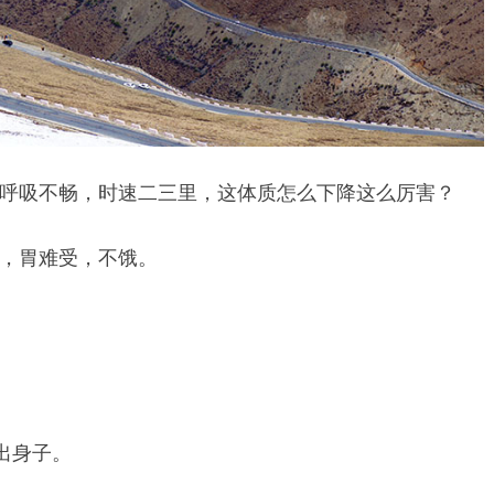
呼吸不畅，时速二三里，这体质怎么下降这么厉害？
，胃难受，不饿。
出身子。