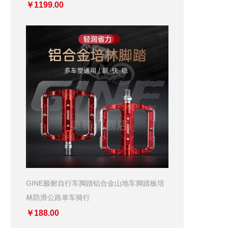
￥1199.00
GINE极耐自行车脚踏铝合金山地车脚踏板培
林防滑公路单车骑行
￥188.00