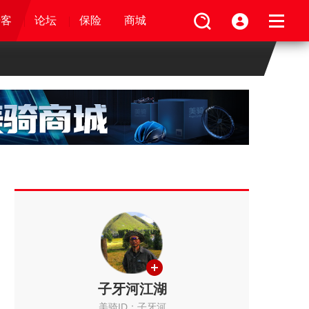
论坛
视频
骑客
骑客
保险
论坛
论坛
论坛
商城
保险
保险
保险
商城
商城
商城
子牙河江湖
美骑ID：子牙河