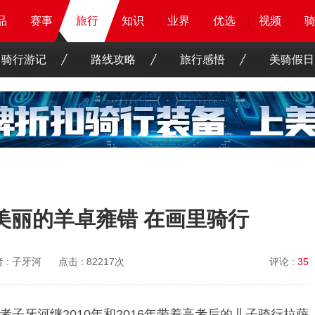
品
品
品
品
赛事
赛事
赛事
旅行
旅行
旅行
知识
知识
知识
知识
业界
业界
业界
业界
优选
优选
优选
优选
骑客
骑客
视频
视频
骑行游记
路线攻略
旅行感悟
美骑假日
美丽的羊卓雍错 在画里骑行
 :
子牙河
点击 :
82217次
评论 :
35
子牙河继2010年和2016年带着高考后的儿子骑行拉萨