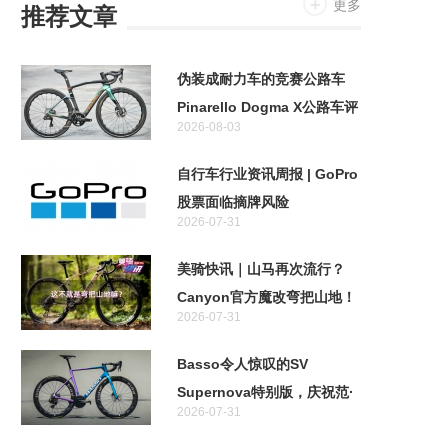
更多
推荐文章
伪装成耐力车的竞赛公路车
Pinarello Dogma X公路车评
2026-08-03
测
自行车行业资讯周报 | GoPro
股票面临摘牌风险
2026-07-31
美骑快讯｜山马再次流行？
Canyon官方魔改弯把山地！
2026-07-31
特斯拉首款两轮车居然不是电
助力！
Basso令人惊叹的SV
Supernova特别版，庆祝范·
2026-07-31
阿维马特奥运金牌十周年