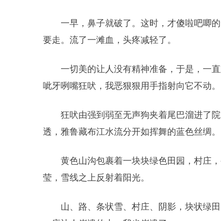
一早，鼻子就破了。这时，才傻啦吧唧的
要走。流了一滩血，头疼减轻了。
一切美的让人没有精神准备，于是，一直
呲牙咧嘴狂吠，我恶狠狠用手指射向它不动。
狂吠由强到弱至无声狗夹着尾巴溜进了院
透，雅鲁藏布江水流分开如挥舞的蓝色丝绸。
黄色山沟包裹着一块块绿色田园，村庄，
莹，雪线之上反射着阳光。
山、路、条状雪、村庄、阴影，块状绿田