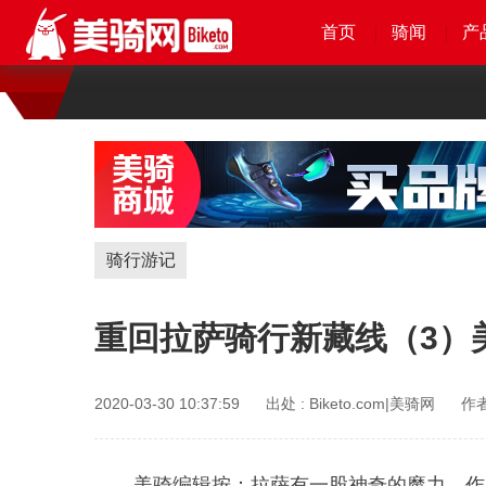
首页
首页
首页
首页
骑闻
骑闻
骑闻
骑闻
产
产
产
产
骑行游记
重回拉萨骑行新藏线（3）
2020-03-30 10:37:59
出处 :
Biketo.com|美骑网
作者
美骑编辑按：拉萨有一股神奇的魔力，作者