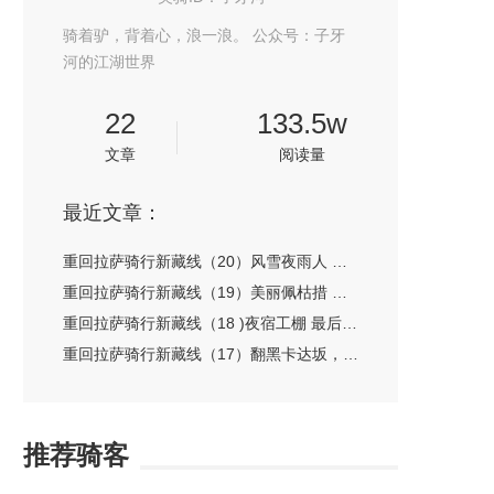
骑着驴，背着心，浪一浪。 公众号：子牙
河的江湖世界
22
133.5w
文章
阅读量
最近文章：
重回拉萨骑行新藏线（20）风雪夜雨人 翻过查藏拉山
重回拉萨骑行新藏线（19）美丽佩枯措 天上地下奔折巴
重回拉萨骑行新藏线（18 )夜宿工棚 最后的318
重回拉萨骑行新藏线（17）翻黑卡达坂，夜宿野狼谷
推荐骑客