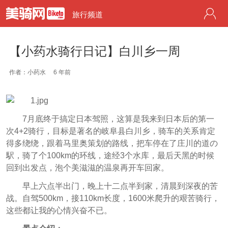
旅行频道
【小药水骑行日记】白川乡一周
作者：小药水
6 年前
7月底终于搞定日本驾照，这算是我来到日本后的第一
次4+2骑行，目标是著名的岐阜县白川乡，骑车的关系肯定
得多绕绕，跟着马里奥策划的路线，把车停在了庄川的道の
駅，骑了个100km的环线，途经3个水库，最后天黑的时候
回到出发点，泡个美滋滋的温泉再开车回家。
早上六点半出门，晚上十二点半到家，清晨到深夜的苦
战。自驾500km，接110km长度，1600米爬升的艰苦骑行，
这些都让我的心情兴奋不已。