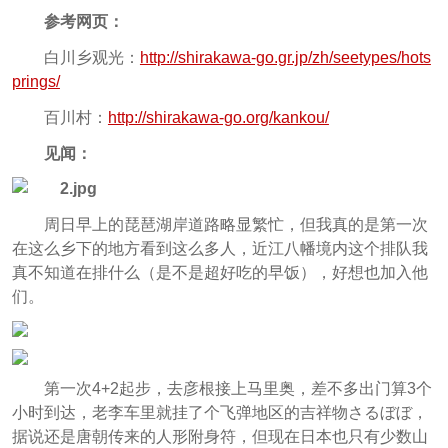
参考网页：
白川乡观光：
http://shirakawa-go.gr.jp/zh/seetypes/hots
prings/
百川村：
http://shirakawa-go.org/kankou/
见闻：
周日早上的琵琶湖岸道路略显繁忙，但我真的是第一次
在这么乡下的地方看到这么多人，近江八幡境内这个排队我
真不知道在排什么（是不是超好吃的早饭），好想也加入他
们。
第一次4+2起步，去彦根接上马里奥，差不多出门算3个
小时到达，老李车里就挂了个飞弹地区的吉祥物さるぼぼ，
据说还是唐朝传来的人形附身符，但现在日本也只有少数山