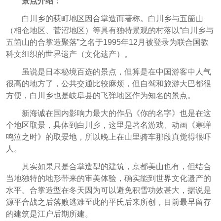
景点介绍：
白川乡的荻町地区因合掌造而著称。白川乡与五箇山
（相仓地区、菅沼地区）等具有独特景观的村落以“白川乡与
五箇山的合掌造聚落”之名于1995年12月被登录为联合国教
科文组织的世界遗产（文化遗产）。
虽说是日本秘境百选的景点，但算是在中国游客中人气
很高的地方了，公共交通比较麻烦，但自驾和旅游大巴都很
方便，白川乡也是岐阜县的飞弹地区作为知名的景点。
新海诚在国内影响力最大的作品《你的名字》也是在这
个地区取景，具体到白川乡，这里是著名游戏、动画《寒蝉
鸣泣之时》的取景地，所以晚上在山里骑车那段真觉得很吓
人。
其实如果只是合掌造型的建筑，京都美山也有，但结合
当地独特的地形带来的审美体验，确实能到世界文化遗产的
水平。合掌造型在冬天因为可以避免积雪功效甚大，据说是
源平合战之后落败逃难至此的平氏后来所创，目前最早留存
的建筑是江户后期所建。