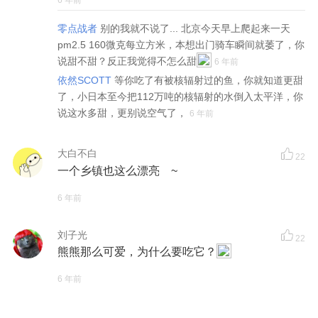
零点战者
别的我就不说了... 北京今天早上爬起来一天
pm2.5 160微克每立方米，本想出门骑车瞬间就萎了，你
说甜不甜？反正我觉得不怎么甜
6 年前
依然SCOTT
等你吃了有被核辐射过的鱼，你就知道更甜
了，小日本至今把112万吨的核辐射的水倒入太平洋，你
说这水多甜，更别说空气了，
6 年前
大白不白
22
一个乡镇也这么漂亮 ~
6 年前
刘子光
22
熊熊那么可爱，为什么要吃它？
6 年前