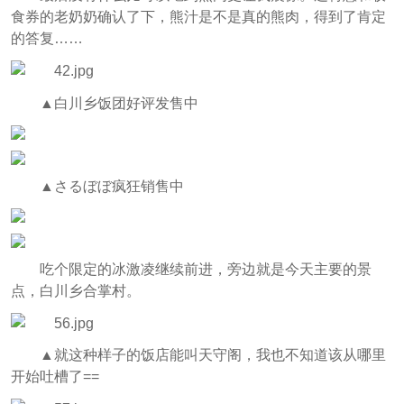
食券的老奶奶确认了下，熊汁是不是真的熊肉，得到了肯定
的答复……
▲白川乡饭团好评发售中
▲さるぼぼ疯狂销售中
吃个限定的冰激凌继续前进，旁边就是今天主要的景
点，白川乡合掌村。
▲就这种样子的饭店能叫天守阁，我也不知道该从哪里
开始吐槽了==