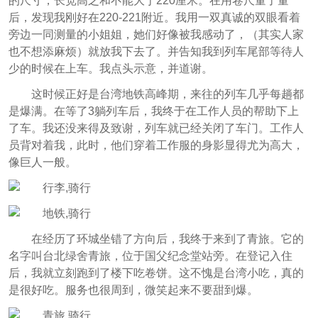
的尺寸，长宽高之和不能大于220厘米。在用卷尺量了量
后，发现我刚好在220-221附近。我用一双真诚的双眼看着
旁边一同测量的小姐姐，她们好像被我感动了，（其实人家
也不想添麻烦）就放我下去了。并告知我到列车尾部等待人
少的时候在上车。我点头示意，并道谢。
这时候正好是台湾地铁高峰期，来往的列车几乎每趟都
是爆满。在等了3躺列车后，我终于在工作人员的帮助下上
了车。我还没来得及致谢，列车就已经关闭了车门。工作人
员背对着我，此时，他们穿着工作服的身影显得尤为高大，
像巨人一般。
在经历了环城坐错了方向后，我终于来到了青旅。它的
名字叫台北绿舍青旅，位于国父纪念堂站旁。在登记入住
后，我就立刻跑到了楼下吃卷饼。这不愧是台湾小吃，真的
是很好吃。服务也很周到，微笑起来不要甜到爆。