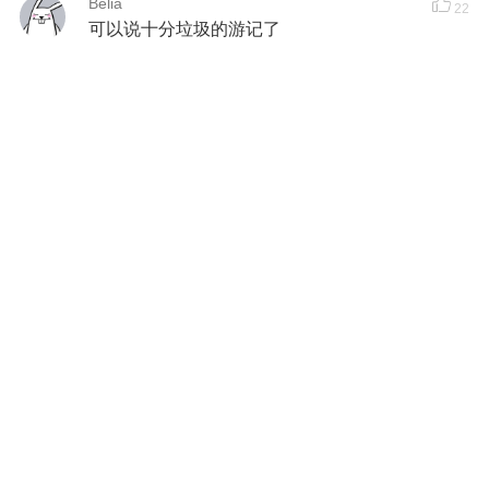
Belia
22
可以说十分垃圾的游记了
8 年前
JianWeiChen
22
能不能用好一点的箱子啊。
8 年前
慕少艾
23
很想去台湾啊，不过我最想去的地方可能和许多
人不一样，我一直都想去云林。。。
8 年前
一笑素素
23
听说很多台湾人都很喜欢骑单车的！
8 年前