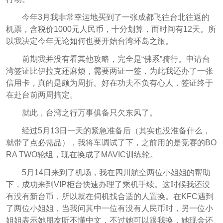
今年3月我非常幸运地买到了一张成都飞往台北往返的
机票，含税价1000元人民币，十分划算，而时间有12天。所
以我决定今年无论如何也要开始台湾环岛之旅。
前期我并没有看其他攻略，完全是“佛系”骑行。申请台
湾签证比伊拉克还麻烦，需要两证一签，为此我还办了一张
信用卡，真的是颇为周折。好在功夫不负有心人，签证终于
在赴台前两周搞定。
就此，台湾之行万事俱备只欠东风了。
经过5月13日一天的紧急准备后（其实也没准备什么，
就带了点必需品），我将车调试了下，之前用的是竞赛的BO
RA TWO轮组，现在换成了MAVIC训练轮。
5月14日来到了机场，我在四川航空两位小姐姐的帮助
下，成功来到VIP柜台快速办理了乘机手续。这时候我还没
有没有新台币，所以就在伺机找合适的人置换。在KFC遇到
了两位小姐姐，当我问其中一位有没有人民币时，另一位小
姐姐表示她朋友听不懂中文，不过她可以跟我换，她现金还