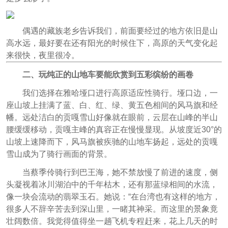
偶遇的藏族老乡告诉我们，前面要经过的地方依旧是山
高水远，最好要在还有阳光的时候住下，高原的天气变化起
来很快，夜里很冷。
二、玩纯正的山地车要能欣赏到五彩缤纷的画卷
我们选择在雅哈垭口进行高原适应性骑行。垭口边，一
座山坡上挂满了蓝、白、红、绿、黄五色相间的风马旗和经
幡。远处洁白的贡嘎雪山好像就在眼前，云层在山峰的半山
腰缓缓移动，贡嘎主峰的真容正在慢慢显现。从坡度近30°的
山坡上速降而下，风马旗被疾驰的山地车扬起，远处的贡嘎
雪山成为了骑行画面的背景。
当蔡季伶骑行到巴王海，她不禁放慢了前进的速度，侧
头凝视着冰川湖泊中的千年枯木，还有那蓝绿相间的水流，
像一块会流动的翡翠玉石。她说：“在台湾也有这样的地方，
很多人不辞辛苦去到深山里，一睹其神采。而这里的景象竟
壮阔数倍。我觉得值得坐一趟飞机专程赶来，花上几天的时