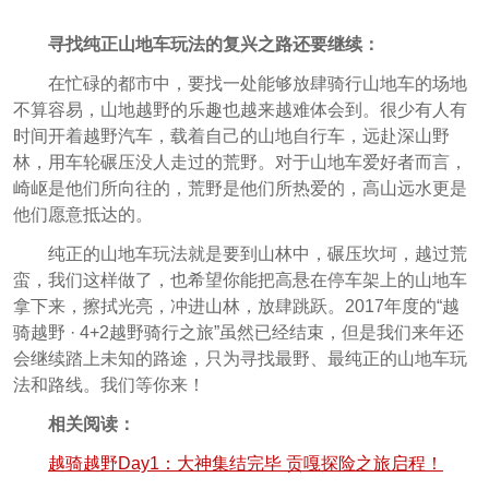
寻找纯正山地车玩法的复兴之路还要继续：
在忙碌的都市中，要找一处能够放肆骑行山地车的场地
不算容易，山地越野的乐趣也越来越难体会到。很少有人有
时间开着越野汽车，载着自己的山地自行车，远赴深山野
林，用车轮碾压没人走过的荒野。对于山地车爱好者而言，
崎岖是他们所向往的，荒野是他们所热爱的，高山远水更是
他们愿意抵达的。
纯正的山地车玩法就是要到山林中，碾压坎坷，越过荒
蛮，我们这样做了，也希望你能把高悬在停车架上的山地车
拿下来，擦拭光亮，冲进山林，放肆跳跃。2017年度的“越
骑越野 · 4+2越野骑行之旅”虽然已经结束，但是我们来年还
会继续踏上未知的路途，只为寻找最野、最纯正的山地车玩
法和路线。我们等你来！
相关阅读：
越骑越野Day1：大神集结完毕 贡嘎探险之旅启程！