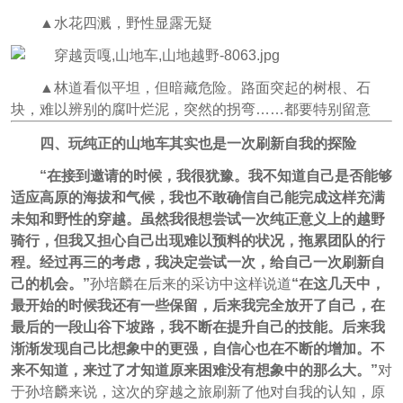
▲
水花四溅，野性显露无疑
▲林道看似平坦，但暗藏危险。路面突起的树根、石
块，难以辨别的腐叶烂泥，突然的拐弯……都要特别留意
四、玩纯正的山地车其实也是一次刷新自我的探险
“在接到邀请的时候，我很犹豫。我不知道自己是否能够
适应高原的海拔和气候，我也不敢确信自己能完成这样充满
未知和野性的穿越。虽然我很想尝试一次纯正意义上的越野
骑行，但我又担心自己出现难以预料的状况，拖累团队的行
程。经过再三的考虑，我决定尝试一次，给自己一次刷新自
己的机会。”
孙培麟在后来的采访中这样说道
“在这几天中，
最开始的时候我还有一些保留，后来我完全放开了自己，在
最后的一段山谷下坡路，我不断在提升自己的技能。后来我
渐渐发现自己比想象中的更强，自信心也在不断的增加。不
来不知道，来过了才知道原来困难没有想象中的那么大。”
对
于孙培麟来说，这次的穿越之旅刷新了他对自我的认知，原