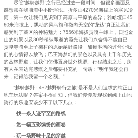
尽管“越骑越野”之行已经过去一段时间，但很多画面及
感想却在我脑海中不断浮现。折多山4270米海拔上的寒风冷
雨，第一次让我们见识到了高原与平原的差异；雅哈垭口45
60米海拔上，飘动的风马旗和撒向天空的“龙达”真正让我们
感受到了藏区的神秘魅力；7556米海拔贡嘎主峰上，日照金
山的幻景以及30秒稍纵即逝的霞光让我们兴奋得不能自已；
贡嘎寺骑至上子梅村的原始越野路段，酣畅淋漓的过弯让我
们的心情得以放飞；巴王海梦幻的景色以及具有上千年历史
的丛林野道，让我们仿佛置身世外桃源。行程结束之后，所
有人在表达完感慨之后都要补充的一句话：“明年我还会再
来，记得给我留一个名额。”
“越骑越野 · 4+2越野骑行之旅”是不是人们追求的纯正山
地车玩法呢？答案不得而知，但我们慢慢发现找到纯正山地
骑行的乐趣应该少不了以下几点：
- 找一条人迹罕至的路线
- 赏一幅五彩缤纷的画卷
- 玩一场野味十足的穿越