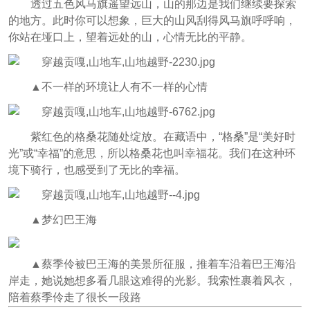
透过五色风马旗遥望远山，山的那边是我们继续要探索
的地方。此时你可以想象，巨大的山风刮得风马旗呼呼响，
你站在垭口上，望着远处的山，心情无比的平静。
▲
不一样的环境让人有不一样的心情
紫红色的格桑花随处绽放。在藏语中，“格桑”是“美好时
光”或“幸福”的意思，所以格桑花也叫幸福花。我们在这种环
境下骑行，也感受到了无比的幸福。
▲
梦幻巴王海
▲
蔡季伶被巴王海的美景所征服，推着车沿着巴王海沿
岸走，她说她想多看几眼这难得的光影。我索性裹着风衣，
陪着蔡季伶走了很长一段路