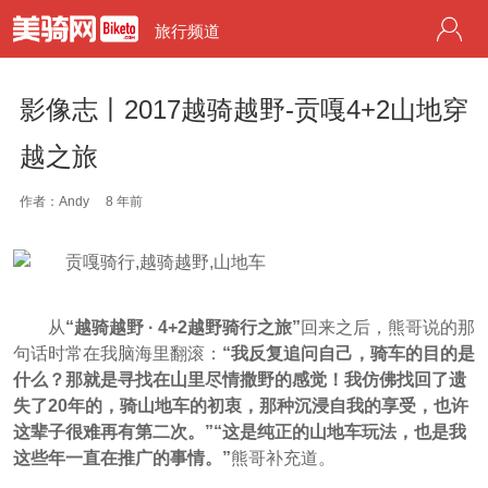
旅行频道
影像志丨2017越骑越野-贡嘎4+2山地穿
越之旅
作者：Andy
8 年前
从
“
越骑越野 · 4+2越野骑行之旅”
回来之后，熊哥说的那
句话时常在我脑海里翻滚：
“我反复追问自己，骑车的目的是
什么？那就是寻找在山里尽情撒野的感觉！我仿佛找回了遗
失了20年的，骑山地车的初衷，那种沉浸自我的享受，也许
这辈子很难再有第二次。”“这是纯正的山地车玩法，也是我
这些年一直在推广的事情。”
熊哥补充道。