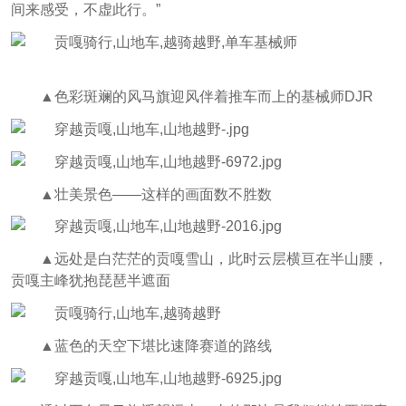
间来感受，不虚此行。”
▲色彩斑斓的风马旗迎风伴着推车而上的
基械师DJR
▲
壮美景色——这样的画面数不胜数
▲
远处是白茫茫的贡嘎雪山，此时云层横亘在半山腰，
贡嘎主峰犹抱琵琶半遮面
▲
蓝色的天空下堪比速降赛道的路线