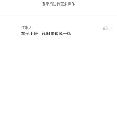
登录后进行更多操作
江淮人
22
车子不错！啥时咱也换一辆
8 年前
ReiGn-
22
有生之年系列
8 年前
李洋@Ayato
22
长时间被困在办公室，一直想到野外释放一下自
己，打算处理好手上的事儿就去来一场山地越
野，亲自体验一把应该非常棒
8 年前