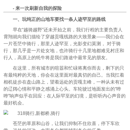
- 来一次刷新自我的探险
一、玩纯正的山地车要找一条人迹罕至的路线
早在“越骑越野”还未开始之前，我们行程的主要负责人
霄翔就向我们描绘了穿越贡嘎线路的大致景象——我们会在
一片苍茫中骑行，那里人迹罕至，光影变幻莫测， 对于骑
行，那几乎是一片处女地，也许骑行十几里地都难见村庄和
行人，高原上的牦牛将是我们路途中最常见的朋友。
在这里，所有城市的喧嚣和忙碌将离你而去，剩下的只
有最纯粹的天地，你会在这里面对最真切的自己。当我扛着
相机徒步在盘山路上，望着远处的贡嘎主峰，一种从未有过
的辽阔心情和平静之感涌上心头。车轮驶过地面发出的“哗
哗”响声似乎在回应：在人际罕至的幻境，是听听内心声音的
最好机会。
苍茫的草原和山谷，让我们抑制不住欣喜，停下车欣