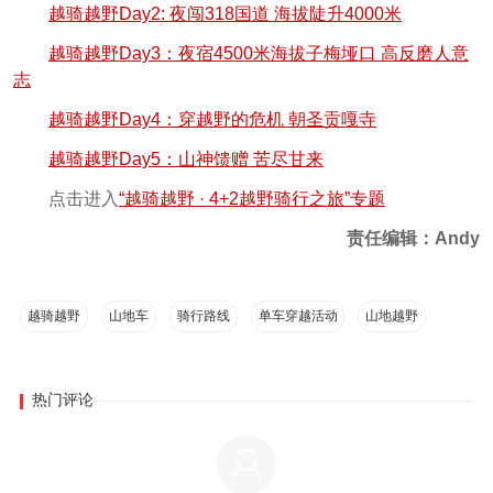
越骑越野Day2: 夜闯318国道 海拔陡升4000米
越骑越野Day3：夜宿4500米海拔子梅垭口 高反磨人意
志
越骑越野Day4：穿越野的危机 朝圣贡嘎寺
越骑越野Day5：山神馈赠 苦尽甘来
点击进入
“越骑越野 · 4+2越野骑行之旅”专题
责任编辑：Andy
越骑越野
山地车
骑行路线
单车穿越活动
山地越野
热门评论