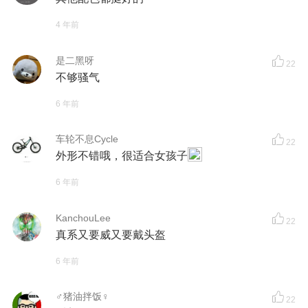
4 年前
是二黑呀
22
不够骚气
6 年前
车轮不息Cycle
22
外形不错哦，很适合女孩子
6 年前
KanchouLee
22
真系又要威又要戴头盔
6 年前
♂猪油拌饭♀
22