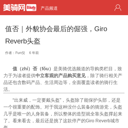
产品频道
值否｜外貌协会最后的倔强，Giro
Reverb头盔
作者：Fun倪
6 年前
值（zhí）否（fǒu）
是美骑优选频道的导购类栏目，致
力于为读者提供
中立客观的产品购买意见
，除了骑行相关产
品还包含数码产品、生活周边等，全面覆盖读者的骑行生
活。
“出来威，一定要戴头盔”，头盔除了能保护头部，还是
一个很重要的配饰。对于我这种没什么装备的骑游党，头盔
几乎是唯一的人身装备，所以整体的造型就全靠头盔撑起来
了。看来看去，最后还是挑了这款停产的Giro Reverb城市
盔。