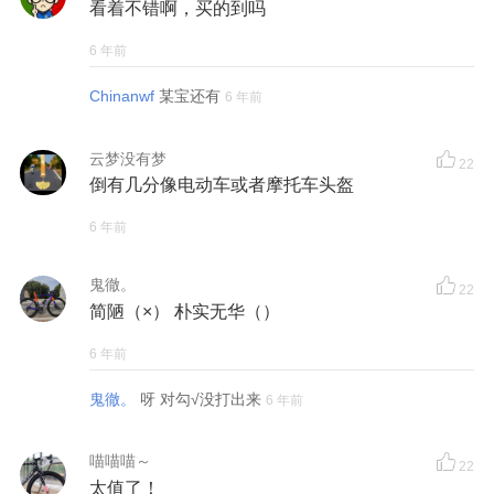
看着不错啊，买的到吗
6 年前
Chinanwf
某宝还有
6 年前
云梦没有梦
22
倒有几分像电动车或者摩托车头盔
6 年前
鬼徹。
22
简陋（×） 朴实无华（）
6 年前
鬼徹。
呀 对勾√没打出来
6 年前
喵喵喵～
22
太值了！