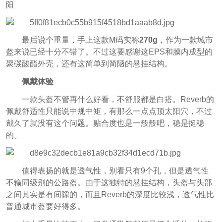
阳
最后说个重量，手上这款M码实称
270g
，作为一款城市
盔来说已经十分不错了。不过这要感谢这EPS和膜内成型的
聚碳酸酯外壳，还有这简单到简陋的悬挂结构。
佩戴体验
一款头盔不管再什么好看，不舒服都是白搭。Reverb的
佩戴舒适性只能说中规中矩，有那么一点点顶太阳穴，不过
戴久了就没有这个问题。贴合度也是一般般吧，稳是挺稳
的。
值得表扬的就是透气性，别看只有9个孔，但是透气性
不输同级别的公路盔。由于这独特的悬挂结构，头盔与头部
之间其实是有间隙的，而且Reverb的深度比较浅，透气性比
普通城市盔要好得多。