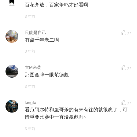
百花齐放，百家争鸣才好看啊
3 年前
只能是自己
22
有点千年老二啊
3 年前
大M来袭
22
那图金牌一眼范德彪
3 年前
kingfar
22
看范阿尔特和彪哥杀的有来有往的就很爽了，可
惜重要比赛中一直没赢彪哥~
3 年前