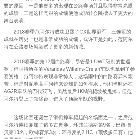
要的原因，一是他更多的出现在公路赛场并且取得非常亮眼
的成绩，二是这样亮眼的成绩使他成功转会跳槽去了更大的
舞台表演。
2018赛季范阿尔特成功卫冕了CX世界冠军，三连冠的
成就在历史上也是非常成功的成绩，或许正是如此，范阿尔
特在公路赛场就尝试了更多的新领域。
2018赛季的第12届白路赛，尽管是1.UWT级别的世巡
赛，但阿特所在的Vérandas Willems-Crelan车队也拿到了参
赛资格，范阿尔特表现非常惊人，这场雨中的白路赛异常艰
苦，但是对泥地高手阿特来说却是如鱼得水，他和当时还在
AG2R车队的巴代双飞，虽然最后1KM的爬坡被甩掉，但范
阿尔特登上了领奖台，进入了顶级车队的视野。
这场比赛还诞生了滑倒摔车爬起的名场面之一，之后范
阿尔特连续参加了诸多古典赛，环弗兰德斯第9名，巴黎-鲁
贝第13名，欧锦赛第3名，环丹麦的2.HC（顶级多日赛）他