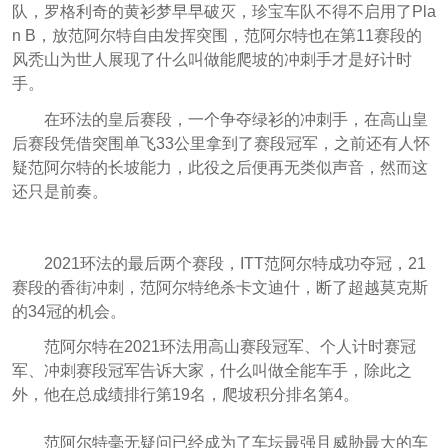
队，罗格利奇的黄衫梦早早破灭，珍宝车队不得不启用了Pla
n B，放范阿尔特自由发挥突围，范阿尔特也在第11赛段的
风秃山为世人展现了什么叫做能爬坡的冲刺手才是好计时
手。
在环法的皇后赛段，一个争夺绿衫的冲刺手，在高山皇
后赛段凭借突围单飞33公里拿到了赛段冠军，之前还有人怀
疑范阿尔特的长坡能力，此役之后便再无类似声音，然而这
还只是前奏。
2021环法的最后两个赛段，ITT范阿尔特成功夺冠，21
赛段的香街冲刺，范阿尔特绝杀卡文迪什，断了超越莫克斯
的34冠的机会。
范阿尔特在2021环法用高山赛段冠军、个人计时赛冠
军、冲刺赛段冠军告诉大家，什么叫做全能车手，除此之
外，他在总成绩排行第19名，爬坡积分排名第4。
范阿尔特毫无疑问已经成为了车坛最强且威胁最大的车