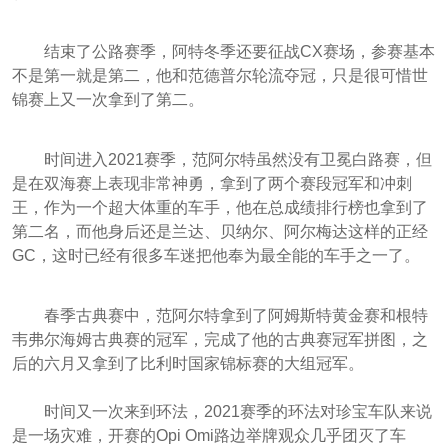
结束了公路赛季，阿特冬季还要征战CX赛场，参赛基本
不是第一就是第二，他和范德普尔轮流夺冠，只是很可惜世
锦赛上又一次拿到了第二。
时间进入2021赛季，范阿尔特虽然没有卫冕白路赛，但
是在双海赛上表现非常神勇，拿到了两个赛段冠军和冲刺
王，作为一个超大体重的车手，他在总成绩排行榜也拿到了
第二名，而他身后还是兰达、贝纳尔、阿尔梅达这样的正经
GC，这时已经有很多车迷把他奉为最全能的车手之一了。
春季古典赛中，范阿尔特拿到了阿姆斯特黄金赛和根特
韦弗尔海姆古典赛的冠军，完成了他的古典赛冠军拼图，之
后的六月又拿到了比利时国家锦标赛的大组冠军。
时间又一次来到环法，2021赛季的环法对珍宝车队来说
是一场灾难，开赛的Opi Omi路边举牌观众几乎团灭了车