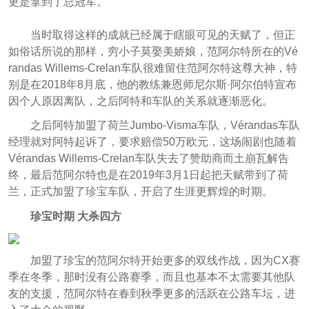
更是拿到了总冠军。
当时取得这样的成就已经属于瞎眼可见的天赋了，但正
如俗话所说的那样，穷小子莫娶美娇娘，范阿尔特所在的Vé
randas Willems-Crelan车队很难留住范阿尔特这尊大神，特
别是在2018年8月底，他的教练兼恩师尼尔斯·阿尔伯特宣布
因个人原因离队，之后阿特和车队的关系就逐渐恶化。
之后阿特加盟了荷兰Jumbo-Visma车队，Vérandas车队
经理就对阿特起诉了，要求赔偿50万欧元，这场闹剧也随着
Vérandas Willems-Crelan车队失去了赞助商而土崩瓦解告
终，最后范阿尔特也是在2019年3月1日起把天赋带到了荷
兰，正式加盟了珍宝车队，开启了生涯更辉煌的时期。
珍宝时期 大杀四方
加盟了珍宝的范阿尔特开始更多的双线作战，因为CX赛
季在冬季，那时没有公路赛季，而且也基本不太需要其他队
友的支援，范阿尔特在春到秋季更多的活跃在公路车坛，进