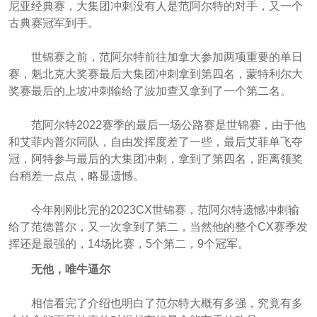
尼亚经典赛，大集团冲刺没有人是范阿尔特的对手，又一个
古典赛冠军到手。
世锦赛之前，范阿尔特前往加拿大参加两项重要的单日
赛，魁北克大奖赛最后大集团冲刺拿到第四名，蒙特利尔大
奖赛最后的上坡冲刺输给了波加查又拿到了一个第二名。
范阿尔特2022赛季的最后一场公路赛是世锦赛，由于他
和艾菲内普尔同队，自由发挥度差了一些，最后艾菲单飞夺
冠，阿特参与最后的大集团冲刺，拿到了第四名，距离领奖
台稍差一点点，略显遗憾。
今年刚刚比完的2023CX世锦赛，范阿尔特遗憾冲刺输
给了范德普尔，又一次拿到了第二，当然他的整个CX赛季发
挥还是最强的，14场比赛，5个第二，9个冠军。
无他，唯牛逼尔
相信看完了介绍也明白了范尔特大概有多强，究竟有多