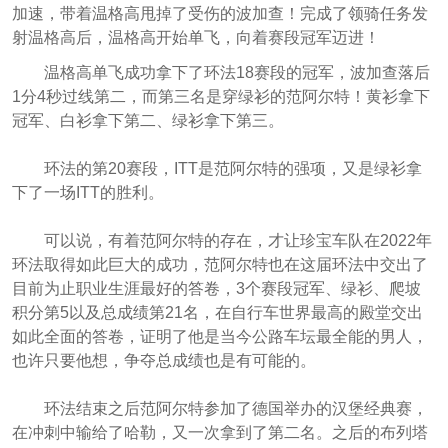
加速，带着温格高甩掉了受伤的波加查！完成了领骑任务发
射温格高后，温格高开始单飞，向着赛段冠军迈进！
温格高单飞成功拿下了环法18赛段的冠军，波加查落后
1分4秒过线第二，而第三名是穿绿衫的范阿尔特！黄衫拿下
冠军、白衫拿下第二、绿衫拿下第三。
环法的第20赛段，ITT是范阿尔特的强项，又是绿衫拿
下了一场ITT的胜利。
可以说，有着范阿尔特的存在，才让珍宝车队在2022年
环法取得如此巨大的成功，范阿尔特也在这届环法中交出了
目前为止职业生涯最好的答卷，3个赛段冠军、绿衫、爬坡
积分第5以及总成绩第21名，在自行车世界最高的殿堂交出
如此全面的答卷，证明了他是当今公路车坛最全能的男人，
也许只要他想，争夺总成绩也是有可能的。
环法结束之后范阿尔特参加了德国举办的汉堡经典赛，
在冲刺中输给了哈勒，又一次拿到了第二名。之后的布列塔