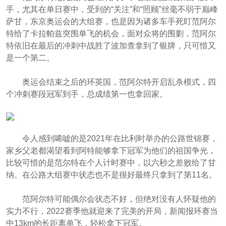
手，尤其在单日赛中，受到的“关注”和“照顾”丝毫不弱于巅峰
萨甘，东京奥运会的大组赛，也是因为诸多车手死盯范阿尔
特给了卡拉帕兹突围单飞的机会，面对众将的围剿，范阿尔
特依旧在最后的冲刺中战胜了波加查拿到了银牌，只可惜又
是一个第二。
奥运会结束之后的环英国，范阿尔特开启乱杀模式，四
个冲刺赛段冠军到手，总成绩第一也拿回家。
令人感到唏嘘的是2021年在比利时举办的公路世锦赛，
家乡父老都渴望看到阿特能够拿下冠军为他们的祖国争光，
比较可惜的是范尔特在个人计时赛中，以六秒之差败给了甘
纳。在公路大组赛中状态也不是很好最终只拿到了第11名。
范阿尔特可能偶尔会状态不好，但绝对没有人怀疑他的
实力不行，2022赛季他就迎来了完美的开局，新闻报环赛当
中13km的长距离单飞，轻松拿下冠军。