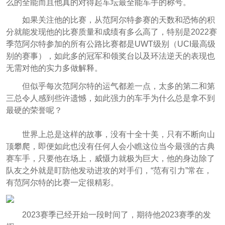
么的全能而且他真的对得起车坛最全能车手的称号。
如果关注他的比赛，从范阿尔特参赛的天数和恐怖的积
分就能发现他的比赛质量和成绩有多么高了，特别是2022赛
季范阿尔特参加的所有公路比赛都是UWT级别（UCI最高级
别的赛事），如此多的冠军和领奖台以及环法逆天的表现也
无需对他的实力多做解释。
但似乎每次范阿尔特的运气都差一点，太多的第二和第
三总令人感到些许遗憾，如此强力的车手为什么总是拿不到
最硬的荣誉呢？
世界上总是这样的故事，没有十全十美，只有不断向山
顶攀爬，即便如此也没有任何人会小瞧这位当今最强的古典
赛车手，只要他在场上，威慑力就极为巨大，他的身边除了
队友之外就是盯防他发动进攻的对手们，“范有引力”常在，
有范阿尔特的比赛一定很精彩。
2023赛季已经开始一段时间了，期待他2023赛季的发