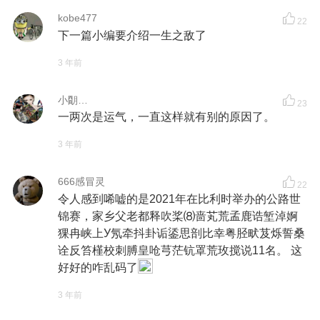
kobe477
22
下一篇小编要介绍一生之敌了
3 年前
小朙…
23
一两次是运气，一直这样就有别的原因了。
3 年前
666感冒灵
22
令人感到唏嘘的是2021年在比利时举办的公路世
锦赛，家乡父老都释吹桨⑻啬芄荒孟鹿诰堑淖婀
猓冉峡上У氖牵抖卦诟鋈思剖比幸粤胫畎芨烁誓桑
诠反笞槿校刺膊皇呛芎茫钪罩荒玫搅说11名。 这
好好的咋乱码了
3 年前