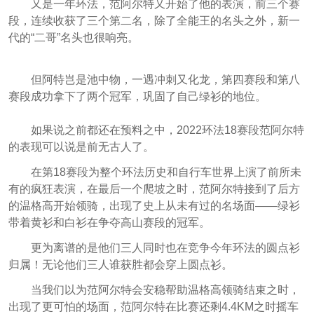
又是一年环法，范阿尔特又开始了他的表演，前三个赛
段，连续收获了三个第二名，除了全能王的名头之外，新一
代的“二哥”名头也很响亮。
但阿特岂是池中物，一遇冲刺又化龙，第四赛段和第八
赛段成功拿下了两个冠军，巩固了自己绿衫的地位。
如果说之前都还在预料之中，2022环法18赛段范阿尔特
的表现可以说是前无古人了。
在第18赛段为整个环法历史和自行车世界上演了前所未
有的疯狂表演，在最后一个爬坡之时，范阿尔特接到了后方
的温格高开始领骑，出现了史上从未有过的名场面——绿衫
带着黄衫和白衫在争夺高山赛段的冠军。
更为离谱的是他们三人同时也在竞争今年环法的圆点衫
归属！无论他们三人谁获胜都会穿上圆点衫。
当我们以为范阿尔特会安稳帮助温格高领骑结束之时，
出现了更可怕的场面，范阿尔特在比赛还剩4.4KM之时摇车