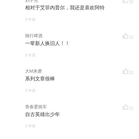
刘子光
22
相对于艾菲內普尔，我还是喜欢阿特
3 年前
骑行啤酒
22
一辈新人换旧人！！
3 年前
大M来袭
22
系列文章很棒
3 年前
青春爱骑车
22
自古英雄出少年
3 年前