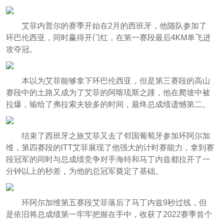
艾菲内普尔的赛季开始在2月的西班牙，他随队参加了
环巴伦西亚，同时赢得开门红，在第一赛段最后4KM单飞进
攻夺冠。
本以为艾菲能够拿下环巴伦西亚，但是第三赛段的高山
赛段中的土路又成为了艾菲的阿喀琉斯之踵，他在爬坡中被
拉爆，输给了弗拉索夫较多的时间，最终总成绩遗憾第二。
结束了西班牙之旅艾菲又去了邻国葡萄牙参加环阿尔加
维，第四赛段的ITT艾菲展现了他强大的计时赛能力，拿到赛
段冠军的同时与总成绩竞争对手海特和马丁内兹都拉开了一
分钟以上的秒差，为他的总冠军奠定了基础。
环阿尔加维第五赛段艾菲落后了马丁内兹9秒过线，但
是依旧将总成绩第一牢牢把握在手中，收获了2022赛季首个