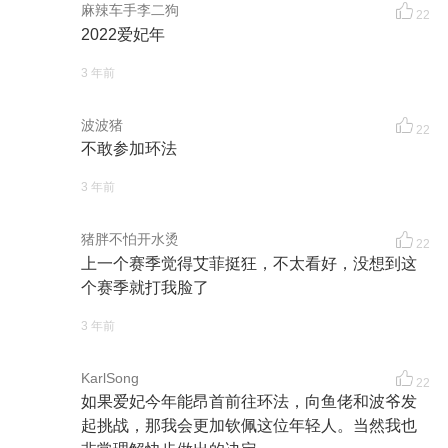
麻辣车手李二狗
22
2022爱妃年
3 年前
波波猪
22
不敢参加环法
3 年前
猪胖不怕开水烫
22
上一个赛季觉得艾菲挺狂，不太看好，没想到这
个赛季就打我脸了
3 年前
KarlSong
22
如果爱妃今年能昂首前往环法，向鱼佬和波爷发
起挑战，那我会更加钦佩这位年轻人。当然我也