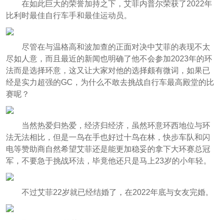
在如此巨大的荣誉加持之下，艾菲内普尔荣获了2022年
比利时最佳自行车手和最佳运动员。
尽管在与温格高和波加查的正面对决中艾菲的表现不太
尽如人意，而且最近的新闻也明确了他不会参加2023年的环
法而是选择环意，这又让大家对他的选择颇有微词，如果已
经是实力超强的GC，为什么不敢去挑战自行车最高殿堂的比
赛呢？
当然热爱归热爱，经济归经济，虽然环意环西地位与环
法无法相比，但是一鸟在手也好过十鸟在林，快步车队和闪
电等赞助商自然希望艾菲还是能更加稳妥的拿下大环赛总冠
军，不要急于挑战环法，毕竟他还只是马上23岁的小年轻。
不过艾菲22岁就已经结婚了，在2022年底与女友完婚。