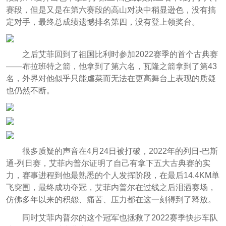
赛段，但是又是在第六赛段的高山对决中稍显逊色，没有搞
定对手，最终总成绩遗憾排名第四，没有登上领奖台。
之后艾菲回到了祖国比利时参加2022赛季的首个古典赛
——布拉班特之箭，他拿到了第六名，瓦隆之箭拿到了第43
名，外界对他似乎只能虐菜而无法在更高舞台上表现的质疑
也仍然不断。
很多质疑的声音在4月24日被打破，2022年的列日-巴斯
通-列日赛，艾菲内普尔证明了自己有拿下五大古典赛的实
力，赛事进程到他最熟悉的个人发挥阶段，在最后14.4KM单
飞突围，最终成功夺冠，艾菲内普尔在过线之后泪洒赛场，
仿佛多年以来的积怨、痛苦、压力都在这一刻得到了释放。
同时艾菲内普尔的这个冠军也拯救了2022赛季快步车
队