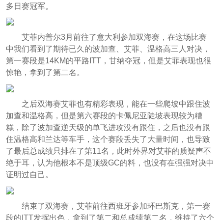
多日赛冠军。
艾菲内普尔3月前往了意大利参加双海赛，在这场比赛
中我们看到了期待已久的波加查、艾菲、温格高三人对决，
第一赛段是14KM的平路ITT，甘纳夺冠，但是艾菲表现也很
惊艳，拿到了第二名。
之后双海赛艾菲也有精彩表现，能在一些爬坡中跟住波
加查和温格高，但是第六赛段的卡佩尼亚陡坡表现较为糟
糕，除了波加查逆天级的单飞进攻没有跟住，之后也没有跟
住温格高和兰达等车手，这个赛段丢失了大量时间，也导致
了最后总成绩只排在了第11名，此时外界对艾菲的质疑声不
绝于耳，认为他根本不是顶级GC的料，也没有在强强对决中
证明过自己。
结束了双海赛，艾菲前往西班牙参加环巴斯克，第一赛
段的ITT发挥出色，拿到了第二和总成绩第二名，维持了六个