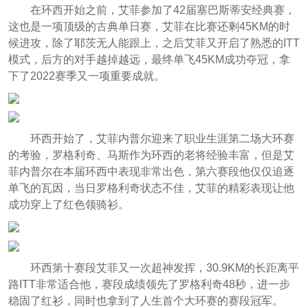
在环西开始之前，艾菲参加了42届塞巴斯蒂安经典赛，
这也是一项顶级的古典单日赛，艾菲在比赛还剩45KM的时
候进攻，除了耶茨无人能跟上，之后艾菲又开启了熟悉的ITT
模式，后方的对手越掉越远，最终单飞45KM成功夺冠，拿
下了2022赛季又一项重要成就。
环西开始了，艾菲内普尔迎来了职业生涯第二场大环赛
的考验，罗格利奇、马斯作为环西的老将经验丰富，但是艾
菲内普尔在本届环西中表现非常出色，第六赛段他仅仅追逐
单飞的瓦因，当日罗格利奇状态不佳，艾菲的精彩表现让他
成功穿上了红色领骑衫。
环西第十赛段艾菲又一次超神发挥，30.9KM的长距离平
路ITT非常适合他，赛段成绩领先了罗格利奇48秒，进一步
稳固了红衫，同时也拿到了人生首个大环赛的赛段冠军。