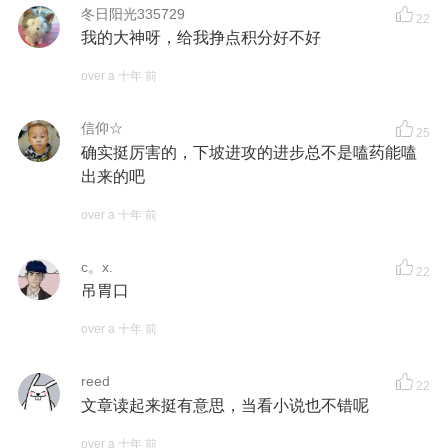
冬日阳光335729
22
我的大神呀，给我挣点积分好不好
over a 十年 前
信仰☆
25
确实挺厉害的，下坡进攻的进步总不是嗑药能嗑
出来的吧
over a 十年 前
c。x.
22
吊胃口
over a 十年 前
reed
22
文章读起来挺有意思，当看小说也不错呢
over a 十年 前