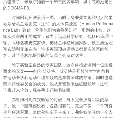
后也来了，米歇尔拖着一个笨重的装车箱，里面装着她老公
的DOGMA F8。
时间回到环法最后一周。当时，身兼弗鲁姆经纪人的米
歇尔给葛兰素史克（注5）的人体实验室（Human Performa
nce Lab）致信，希望他们为弗鲁姆进行一系列的体检。这
家实验室两年前成立，致力于运动科学研究。包括F1车手巴
顿、高球名将麦克罗伊、英格兰橄榄球国家队、铁三奥运冠
军布朗利兄弟在内，许多英国顶尖运动员都是实验室的常
客。甚至连极地探险队的队员也会造访这里。
除了实验室自己的专家团队，这次体检还请到一位远道
而来的嘉宾——杰伦·斯沃特。斯沃特是开普敦大学的教授，
在运动医学和运动生理学领域是享誉全球的专家，同时也是
南非药检委员会的成员。他从开普敦乘坐红眼航班（注6）
连夜赶来伦敦，现在手上还捧着咖啡。
弗鲁姆出现在实验室的时候，身上完全没有明星的架
子。他一个跟班都没有，说话很客气，完全不像一个千万身
价的环法冠军。米歇尔把车子带来了，弗鲁姆便开始一个人