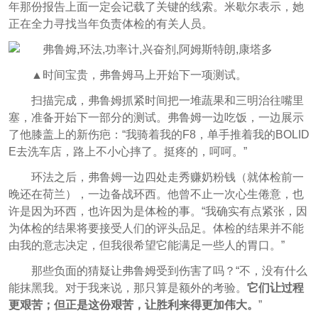
年那份报告上面一定会记载了关键的线索。米歇尔表示，她
正在全力寻找当年负责体检的有关人员。
▲时间宝贵，弗鲁姆马上开始下一项测试。
扫描完成，弗鲁姆抓紧时间把一堆蔬果和三明治往嘴里
塞，准备开始下一部分的测试。弗鲁姆一边吃饭，一边展示
了他膝盖上的新伤疤：“我骑着我的F8，单手推着我的BOLID
E去洗车店，路上不小心摔了。挺疼的，呵呵。”
环法之后，弗鲁姆一边四处走秀赚奶粉钱（就体检前一
晚还在荷兰），一边备战环西。他曾不止一次心生倦意，也
许是因为环西，也许因为是体检的事。“我确实有点紧张，因
为体检的结果将要接受人们的评头品足。体检的结果并不能
由我的意志决定，但我很希望它能满足一些人的胃口。”
那些负面的猜疑让弗鲁姆受到伤害了吗？“不，没有什么
能抹黑我。对于我来说，那只算是额外的考验。
它们让过程
更艰苦；但正是这份艰苦，让胜利来得更加伟大。
”