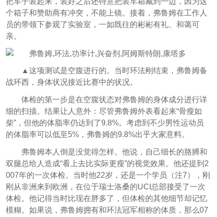
把车子装起来，装好之后还特意把装车箱藏到一边，因为这
个箱子和赞助商有冲突，不能上镜。接着，弗鲁姆在工作人
员的带领下参观了实验室，一如既往的彬彬有礼、和蔼可
亲。
▲这项测试是空腹进行的。当时环法刚结束，弗鲁姆备
战环西，身体状况接近比赛中的状况。
体检的第一步是在空腹状态对弗鲁姆的身体成分进行详
细的扫描。结果让人意外：尽管弗鲁姆外表看起来“骨瘦如
柴”，但他的体脂率仍达到了9.8%。考虑到不少男性运动员
的体脂率可以低至5%，弗鲁姆的9.8%出乎大家意料。
弗鲁姆本人倒是没觉得怎样。他说，自己细长的胳膊和
双腿总给人造成“看上去比实际更瘦”的视觉效果。他还提到2
007年的一次体检。当时他22岁，还是一个学员（注7），刚
刚从非洲来到欧洲，在位于瑞士洛桑的UCI总部接受了一次
体检。他记得当时比现在胖多了，但体检的其他细节却记忆
模糊。如果说，弗鲁姆拥有和环法冠军相称的体质，那么07