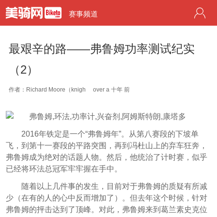
赛事频道
最艰辛的路——弗鲁姆功率测试纪实
（2）
作者：Richard Moore（knigh
over a 十年 前
2016年铁定是一个“弗鲁姆年”。从第八赛段的下坡单
飞，到第十一赛段的平路突围，再到冯杜山上的弃车狂奔，
弗鲁姆成为绝对的话题人物。然后，他统治了计时赛，似乎
已经将环法总冠军牢牢握在手中。
随着以上几件事的发生，目前对于弗鲁姆的质疑有所减
少（在有的人的心中反而增加了）。但去年这个时候，针对
弗鲁姆的抨击达到了顶峰。对此，弗鲁姆来到葛兰素史克位