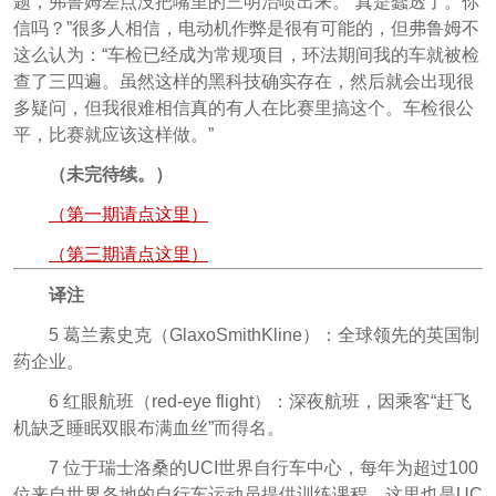
题，弗鲁姆差点没把嘴里的三明治喷出来。“真是蠢透了。你
信吗？”很多人相信，电动机作弊是很有可能的，但弗鲁姆不
这么认为：“车检已经成为常规项目，环法期间我的车就被检
查了三四遍。虽然这样的黑科技确实存在，然后就会出现很
多疑问，但我很难相信真的有人在比赛里搞这个。车检很公
平，比赛就应该这样做。”
（未完待续。）
（第一期请点这里）
（第三期请点这里）
译注
5 葛兰素史克（GlaxoSmithKline）：全球领先的英国制
药企业。
6 红眼航班（red-eye flight）：深夜航班，因乘客“赶飞
机缺乏睡眠双眼布满血丝”而得名。
7 位于瑞士洛桑的UCI世界自行车中心，每年为超过100
位来自世界各地的自行车运动员提供训练课程。这里也是UC