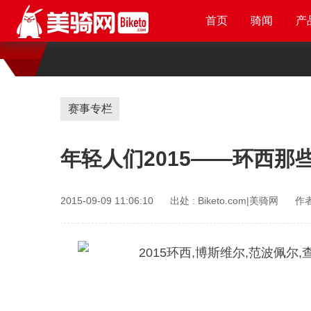
首页
首页
首页
首页
骑闻
骑闻
骑闻
骑闻
产
产
产
赛事专栏
年轻人们2015——环西那些
2015-09-09 11:06:10
出处 :
Biketo.com|美骑网
作者