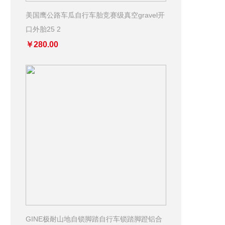
美国鹰公路车瓜自行车胎竞赛级真空gravel开
口外胎25 2
￥280.00
GINE极耐山地自锁脚踏自行车锁踏脚蹬铝合