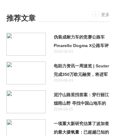
更多
推荐文章
伪装成耐力车的竞赛公路车
Pinarello Dogma X公路车评
2026-08-03
测
电助力资讯一周速览 | Scuter
完成350万欧元融资，将进军
2026-08-03
自动驾驶领域
泥泞山路里找答案：穿行丽江
烟雨山野 寻找中国山地车的
2026-08-05
未来
一项重大新研究估算了波加查
的最大摄氧量：已超越已知的