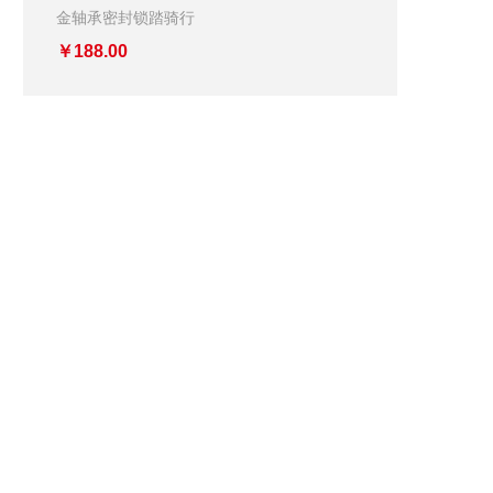
金轴承密封锁踏骑行
￥188.00