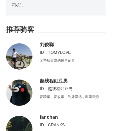
司机”。
推荐骑客
刘俊聪
ID：TOMYLOVE
某垫底央媒的摸鱼记者
超线程豇豆男
ID：超线程豇豆男
爱骑车，爱改车，到处溜达，吃喝玩乐
far chan
ID：CRANKS