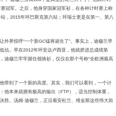
时赛
冠军。之后，他身穿国家冠军衫，在各种计时赛上称
站，20
15年
环巴斯克第六站；
环瑞士更是在第一、第八
让外界惊呼“一个新GC猛将诞生了”。事实上，迪穆兰早
低估。早在2012年环安达卢西亚，他就挤进总成绩第
，迪穆兰牢牢握住领骑衫，仅仅在那个号称“全欧洲最高
他带到了一个新的高度。其实，我们可以看到，一个计
：他本来就拥有极高的输出（FTP），适当控制体重，
决胜。汤姆·迪穆兰，正沿着安杜兰、维金斯这些伟大前