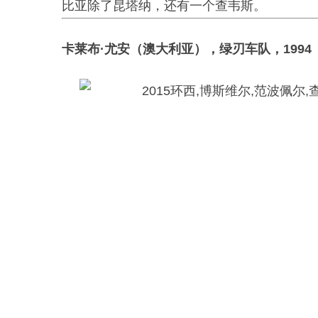
比亚除了昆塔纳，还有一个查韦斯。
卡莱布·尤安（澳大利亚），绿刃车队，1994