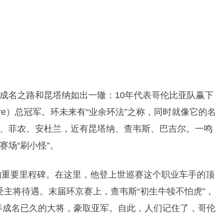
成名之路和昆塔纳如出一辙：10年代表哥伦比亚队赢下
 the Future）总冠军。环未来有“业余环法”之称，同时就像它的名
、菲农、安杜兰，近有昆塔纳、查韦斯、巴吉尔。一鸣
场“刷小怪”。
涯的重要里程碑。在这里，他登上世巡赛这个职业车手的顶
受主将待遇。末届环京赛上，查韦斯“初生牛犊不怕虎”，
等成名已久的大将，豪取亚军。自此，人们记住了，哥伦