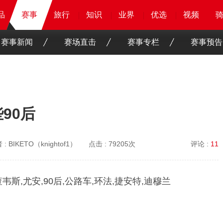
品
品
品
赛事
赛事
赛事
旅行
旅行
旅行
旅行
知识
知识
知识
知识
业界
业界
业界
业界
优选
优选
优选
优选
骑客
骑客
视频
视频
赛事新闻
赛场直击
赛事专栏
赛事预告
90后
 :
BIKETO（knightof1）
点击 :
79205次
评论 :
11