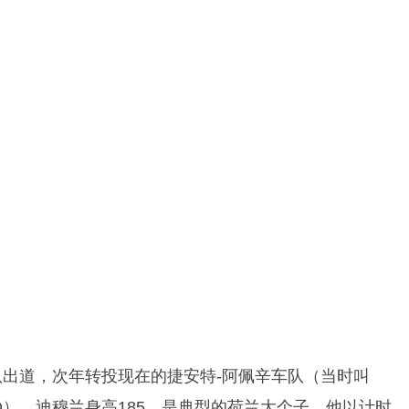
队出道，次年转投现在的捷安特-阿佩辛车队（当时叫
ANO）。迪穆兰身高185，是典型的荷兰大个子。他
以计时