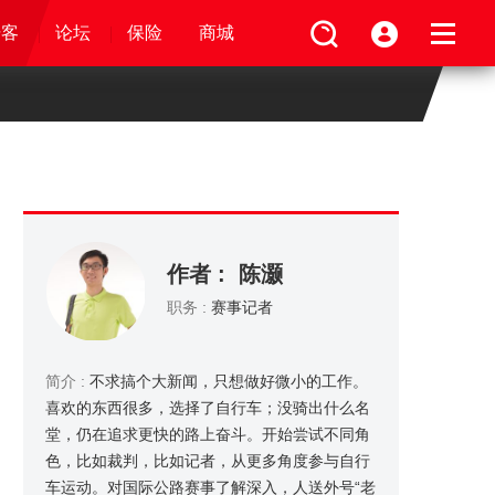
论坛
视频
骑客
骑客
保险
论坛
论坛
论坛
商城
保险
保险
保险
商城
商城
商城
作者 : 陈灏
职务 :
赛事记者
简介 :
不求搞个大新闻，只想做好微小的工作。
喜欢的东西很多，选择了自行车；没骑出什么名
堂，仍在追求更快的路上奋斗。开始尝试不同角
色，比如裁判，比如记者，从更多角度参与自行
车运动。对国际公路赛事了解深入，人送外号“老