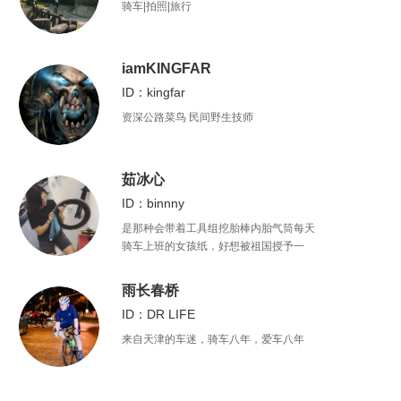
骑车|拍照|旅行
iamKINGFAR
ID：kingfar
资深公路菜鸟 民间野生技师
茹冰心
ID：binnny
是那种会带着工具组挖胎棒内胎气筒每天
骑车上班的女孩纸，好想被祖国授予一
个“美丽的单车通勤大使”称号啊。我还有一
个时常来不及更的公众号“刷街走啊
雨长春桥
（shuajiezoua）”，没啥粉丝希望你可以
ID：DR LIFE
关注我。
来自天津的车迷，骑车八年，爱车八年