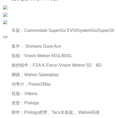
车架：Cannondale SuperSix EVO/SystemSix/SuperSli
ce
套件： Shimano Dura-Ace
轮组：Vision Metron 45SL/60SL
操控组件：FSA K-Force /Vision Metron 5D、6D
脚踏：Wahoo Speedplay
功率计：Power2Max
轮胎：Vittoria
坐垫：Prologo
附件：Prologo把带、Tacx水壶架,、Wahoo码表