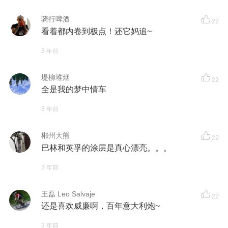
骑行啤酒
22
看着都内卷到极点！还它妈追~
3 年前
堤柳堆烟
22
全是我的梦中情车
3 年前
郴州大熊
22
巴林和英孚的涂层是真心漂亮。。。
3 年前
王磊 Leo Salvaje
22
还是喜欢威廉啊，百年意大利炮~
3 年前