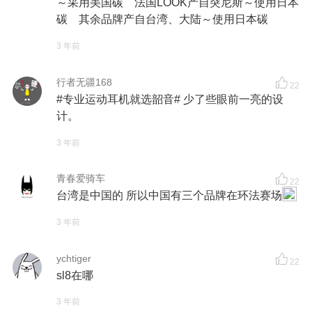
～采用美国碳 法国LOOK产自突尼斯～使用日本
碳 其余品牌产自台湾、大陆～使用日本碳
3 年前
行者无疆168
22
#专业运动耳机就选韶音# 少了些眼前一亮的设
计。
3 年前
青春爱骑车
22
台湾是中国的 所以中国有三个品牌在环法赛场
3 年前
ychtiger
22
sl8在哪
3 年前