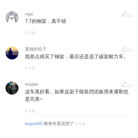
nige
22
7.7的钢架，真不错
3 年前
孤独的轮子
22
我差点就买了钢架，最后还是选了碳架耐力车。
3 年前
kingfar
22
这车真好看。如果这架子能装挡泥板用来通勤也
是完美~
3 年前
keiya345
唯有外置泥挡了
3 年前