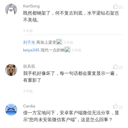
KarlSong
22
既然都钢架了，何不复古到底，水平梁钻石架岂
不美哉。
3 年前
刘子光
再加上梁变
3 年前
keiya345
现代一点的钢
3 年前
鼓具肌
22
我手机好像坏了，每一句话都会重复显示一遍，
有重影了
3 年前
Cardia
22
借一方宝地问下，安卓客户端微信无法分享，显
示“您尚未安装微信客户端”，这是怎么回事？