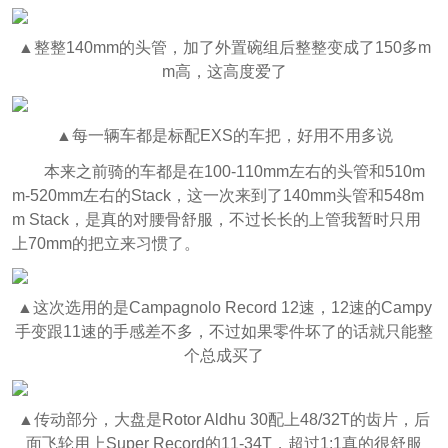
▲整整140mm的头管，加了外置碗组后整整变成了150多m
m高，这高度爱了
▲每一辆车都是标配EXS的车把，好用不用多说
本来之前骑的车都是在100-110mm左右的头管和510m
m-520mm左右的Stack，这一次来到了140mm头管和548m
m Stack，是真的对腰骨舒服，不过长长的上管我暂时只用
上70mm的把立来习惯了。
▲这次选用的是Campagnolo Record 12速，12速的Campy
手变跟11速的手感差不多，不过如果零件坏了的话就只能整
个总成买了
▲传动部分，大盘是Rotor Aldhu 30配上48/32T的齿片，后
面飞轮用上Super Record的11-34T，超过1:1真的很舒服