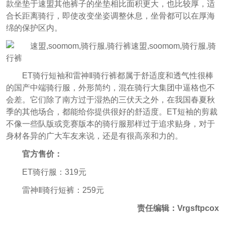
款坐垫于速盟其他裤子的坐垫相比面积更大，也比较厚，适
合长距离骑行，即使改变坐姿调整休息，坐骨都可以在厚海
绵的保护区内。
ET骑行短袖和雷神Ⅱ骑行裤都属于舒适度和透气性很棒
的国产中端骑行服，外形简约，混在骑行大集团中逼格也不
会差。它们除了南方过于湿热的三伏天之外，在我国春夏秋
季的其他场合，都能给你提供很好的舒适度。ET短袖的剪裁
不像一些队版或竞赛版本的骑行服那样过于追求贴身，对于
身材各异的广大车友来说，还是有很高亲和力的。
官方售价：
ET骑行服：319元
雷神Ⅱ骑行短裤：259元
责任编辑：Vrgsftpcox