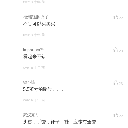
over a 十年 前
福州踏趣-胖子
22
不贵可以买买买
over a 十年 前
important℡
23
看起来不错
over a 十年 前
锁小訫
23
5.5英寸的路过。。。
over a 十年 前
武汉亮哥
22
头盔，手套，袜子，鞋，应该有全套