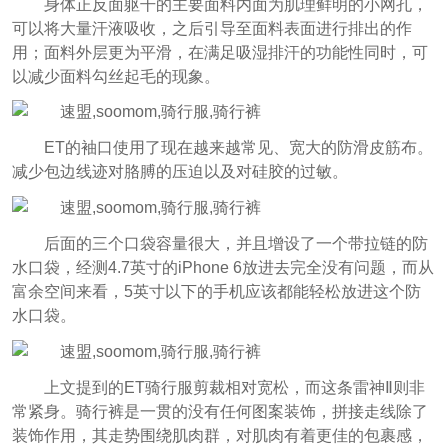
身体正反面躯干的主要面料内面为肌理鲜明的小网孔，
可以将大量汗液吸收，之后引导至面料表面进行排出的作
用；面料外层更为平滑，在满足吸湿排汗的功能性同时，可
以减少面料勾丝起毛的现象。
ET的袖口使用了现在越来越常见、宽大的防滑皮筋布。
减少包边线迹对胳膊的压迫以及对硅胶的过敏。
后面的三个口袋容量很大，并且增设了一个带拉链的防
水口袋，经测4.7英寸的iPhone 6放进去完全没有问题，而从
富余空间来看，5英寸以下的手机应该都能轻松放进这个防
水口袋。
上文提到的ET骑行服剪裁相对宽松，而这条雷神Ⅱ则非
常紧身。骑行裤是一贯的没有任何图案装饰，拼接走线除了
装饰作用，其走势围绕肌肉群，对肌肉有着更佳的包裹感，