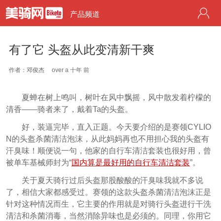
产品频道
有了它 头盔从此变清新干爽
作者：邓俊杰
over a 十年 前
夏蝉在树上鸣叫，树叶在风中飘摇，风中散发着柠檬的
清香——骑者来了，戴着Ta的头盔。
好，装逼完毕，直入正题。今天要介绍的是赛领CYLIO
N的头盔杀菌清洁泡沫，从此妈妈再也不用担心我的头盔有
汗臭味！顺便说一句，他家的自行车清洁套装也很好用，曾
被单车基械师封为“
国内算是最好用的自行车清洁套装
”。
关于夏天骑行过后头盔那股酸酸的汗臭味我就不多说
了，相信大家都感受过。赛领的这款头盔杀菌清洁泡沫正是
针对这种情况而生，它主要的作用就是对骑行头盔进行干洗
清洁和杀菌消毒，当然消除异味也是必须的。同理，你用它