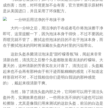
成伤害；当然，对环境更加不会有害，官方资料显示原材料
是从美国进口，并且采用了环保配方。
大约一分钟之后，用洁净的干布或者毛巾将泡沫擦干净
即可。这里提醒一下，因为泡沫本身干得快，不过不要因此
而喷完就不管了，擦拭这些泡沫的目的不在于泡沫本身，而
在于擦拭泡沫的同时将深藏在头盔内衬里的污垢带出。
这款头盔杀菌清洁泡沫是“甜柠檬香氛”味，闻起来非常
清新自然，清洗完之后整个头盔都散发着淡淡的柠檬味。大
夏天的，这种清新的芳香实在太讨喜了。清洗过后，头盔戴
起来也不会再有那种由于有汗迹而黏糊糊的感觉（不知道这
样形容对不对，不过我相信你们是明白我说的那种感觉
的），戴起来很清新干爽。
当然，除了清洗头盔内部之外，它同样可以用于清洁头
盔外壳，实测效果也很好，一些用水洗不掉的污迹也可以轻
松擦除，尤其是像我们用来测试的这款头盔，前沿的白边是