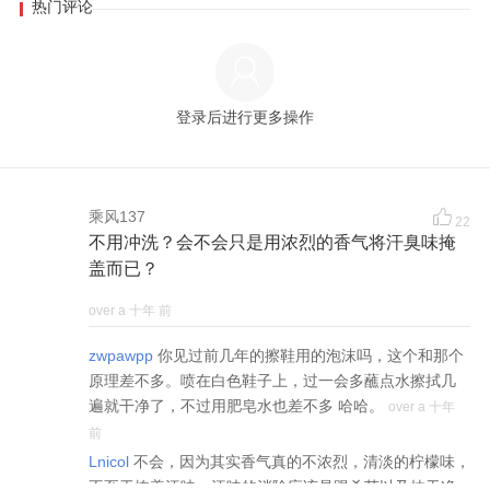
热门评论
登录后进行更多操作
乘风137
22
不用冲洗？会不会只是用浓烈的香气将汗臭味掩
盖而已？
over a 十年 前
zwpawpp
你见过前几年的擦鞋用的泡沫吗，这个和那个
原理差不多。喷在白色鞋子上，过一会多蘸点水擦拭几
遍就干净了，不过用肥皂水也差不多 哈哈。
over a 十年
前
Lnicol
不会，因为其实香气真的不浓烈，清淡的柠檬味，
不至于掩盖汗味。汗味的消除应该是跟杀菌以及抹干净