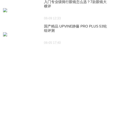
入门专业级骑行眼镜怎么选？7款眼镜大
横评
06-09 12:33
国产精品 UPVINE静藤 PRO PLUS 53轮
组评测
06-05 17:40
热门评论
登录后进行更多操作
自由的SGLP
22
漂亮，想入啊