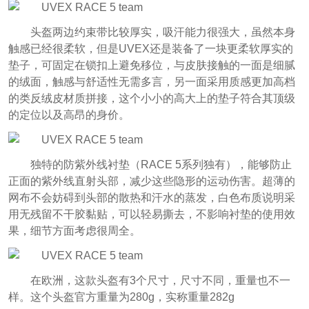
头盔两边约束带比较厚实，吸汗能力很强大，虽然本身
触感已经很柔软，但是UVEX还是装备了一块更柔软厚实的
垫子，可固定在锁扣上避免移位，与皮肤接触的一面是细腻
的绒面，触感与舒适性无需多言，另一面采用质感更加高档
的类反绒皮材质拼接，这个小小的高大上的垫子符合其顶级
的定位以及高昂的身价。
独特的防紫外线衬垫（RACE 5系列独有），能够防止
正面的紫外线直射头部，减少这些隐形的运动伤害。超薄的
网布不会妨碍到头部的散热和汗水的蒸发，白色布质说明采
用无残留不干胶黏贴，可以轻易撕去，不影响衬垫的使用效
果，细节方面考虑很周全。
在欧洲，这款头盔有3个尺寸，尺寸不同，重量也不一
样。这个头盔官方重量为280g，实称重量282g