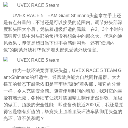
UVEX RACE 5 TEAM Giant-Shimano头盔拿在手上还
是有点分量的，不过还是可以接受的范围内。调节好头部深
度和头围大小后，凭借着超级舒适的佩戴，在2、3个小时的
高强度训练中对头部的负担没有想象中的那么大。优秀的通
风效果，即使是烈日当下也不会感到闷热，还有“低调内
敛”的防紫外线衬垫保护着头部免受紫外线侵害。
作为一款环法竞赛顶级头盔，UVEX RACE 5 TEAM Gi
ant-Shimano的舒适性、通风散热能力自然同样超群。大力
摇车的状态下感觉依旧是牢牢地“吸附”着头部，和它的分量
一样，令人充满安全感。随着使用时间的增加，我对它的喜
爱有增无减，各种细节让我对德国精工制作肃然起敬。顶级
的做工、顶级的安全性能，即使售价接近2000元，我还是觉
得它是物有所值的，毕竟头上顶着顶级环法车队御用头盔的
光环，谁不羡慕呢？