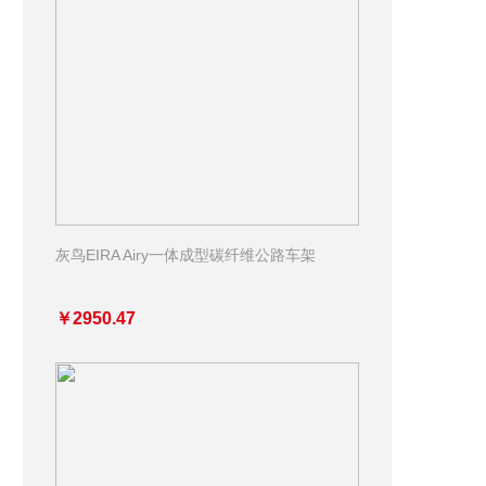
灰鸟EIRA Airy一体成型碳纤维公路车架
￥2950.47