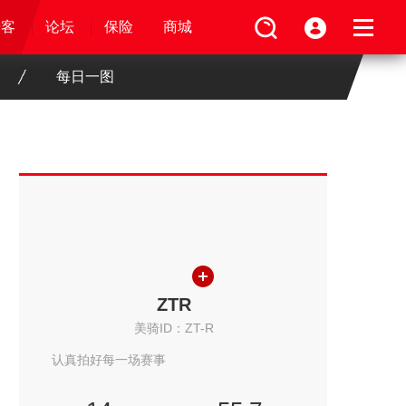
论坛
视频
骑客
骑客
保险
论坛
论坛
论坛
商城
保险
保险
保险
商城
商城
商城
每日一图
ZTR
美骑ID：ZT-R
认真拍好每一场赛事