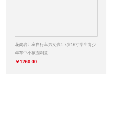
花岗岩儿童自行车男女孩4-7岁16寸学生青少
年车中小孩圈刹童
￥1260.00