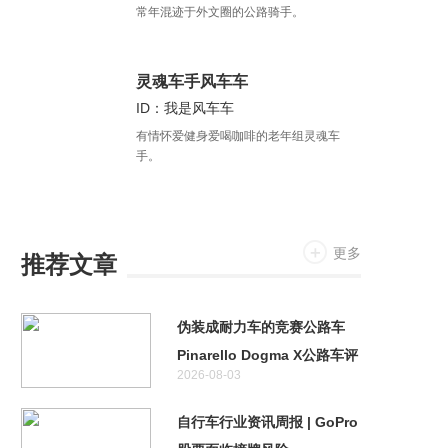
常年混迹于外文圈的公路骑手。
灵魂车手风车车
ID：我是风车车
有情怀爱健身爱喝咖啡的老年组灵魂车
手。
更多
推荐文章
伪装成耐力车的竞赛公路车
Pinarello Dogma X公路车评
2026-08-03
测
自行车行业资讯周报 | GoPro