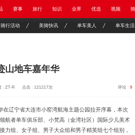
品
品
品
品
赛事
赛事
赛事
赛事
旅行
旅行
旅行
旅行
知识
知识
知识
知识
业界
业界
业界
业界
优选
优选
优选
优选
骑客
骑客
视频
视频
骑行活动
美骑快讯
单车美人
单车生活
骑迹山地车嘉年华
 :
ZT-R
点击 :
121217次
评论 :
9
嘉年华在辽宁省大连市小窑湾航海主题公园拉开序幕，本次
领航者单车俱乐部、小梵高（金湾社区）国际少儿美术
接力组、女子组、男子大众组和男子精英组七个组别，