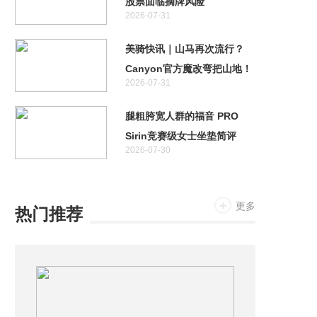
股票面临摘牌风险
2026-07-31
美骑快讯｜山马再次流行？
Canyon官方魔改弯把山地！
2026-07-31
特斯拉首款两轮车居然不是电
助力！
腿粗胯宽人群的福音 PRO
Sirin竞赛级女士坐垫简评
2026-07-30
更多
热门推荐