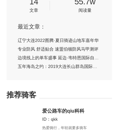
14
55.7w
文章
阅读量
最近文章：
辽宁大连2022图腾·夏日骑迹山地车嘉年华
专业防风 舒适贴合 速盟伯顿防风马甲测评
边境线上的单车盛事 延边·韦特恩国际自行车旅游节
五年海岛之约：2019大连长山群岛国际自行车赛
推荐骑客
爱公路车的qiu科科
ID：qkk
热爱骑行，年轻就要多骑车