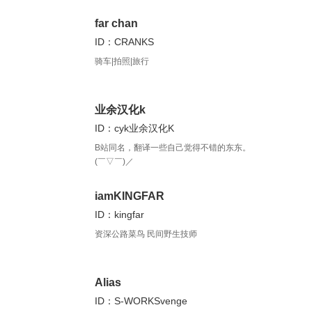
far chan
ID：CRANKS
骑车|拍照|旅行
业余汉化k
ID：cyk业余汉化K
B站同名，翻译一些自己觉得不错的东东。
(￣▽￣)／
iamKINGFAR
ID：kingfar
资深公路菜鸟 民间野生技师
Alias
ID：S-WORKSvenge