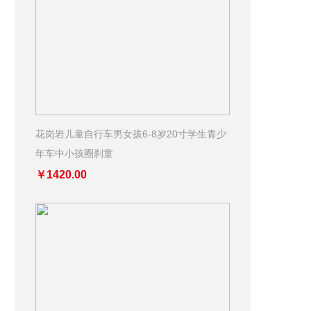
花岗岩儿童自行车男女孩6-8岁20寸学生青少
年车中小孩圈刹童
￥1420.00