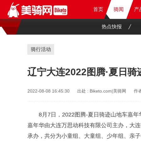
首页
首页
首页
骑闻
骑闻
骑闻
产
产
产
产
热点快报
骑行活动
辽宁大连2022图腾·夏日
2022-08-08 16:45:30
出处 :
Biketo.com|美骑网
作者
8月7日，2022图腾-夏日骑迹山地车
嘉年华由大连万思动科技有限公司主办，大连
承办，共分为小童组、大童组、少年组、亲子