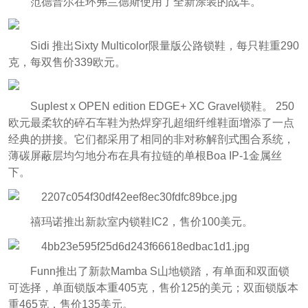
范德普尔在环弗兰德斯使用了全新涂装的战车。
Sidi 推出Sixty Multicolor限量版公路锁鞋，每只鞋重290
克，每双售价339欧元。
Suplest x OPEN edition EDGE+ XC Gravel锁鞋。 250
欧元最柔软的碎石车鞋为热焊穿孔超细纤维鞋面增添了一点
经典的拼接。它们都采用了相同的非对称解剖式围合系统，
薄碳屏蔽层均匀地分布在具有拉链的单根Boa IP-1金属丝
下。
禧玛诺推出新款室内锁鞋IC2，
售价100美元。
Funn推出了新款Mamba S山地锁踏，有单面和双面锁
可选择，单面锁版本重405克，售价125的美元；双面锁版本
重465克，售价135美元。