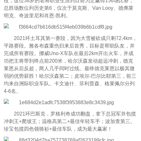
役，这位38岁的老将职业生涯到目前为止赢得156场比赛，
总胜场数位列历史第6，仅次于莫克斯、Van Looy、德弗莱
明克、奇波里尼和肖恩-凯利。
2021环土耳其第一赛段，因为大雪被砍成只剩72.4km，
平路赛段。雅各布森重伤归来后首秀，目标是帮助队友，并
完成所有赛段。挪威Uno-X车队在最后2km开出火车，并成
功把主将带到终点前200米，哈尔沃森发动超远冲刺，德克
莱恩从后反超，两人几乎同时过线。最终德克莱恩以极其微
弱的优势获胜！哈尔沃森第二；皮埃尔-巴尔比耶第三，前三
均来自洲际职业车队。卡文迪什、菲利普森、格莱佩尔分列
4-6名。
2021环巴斯克，罗格利奇成功翻盘，拿下总冠军并包揽
冲刺王+爬坡王；温格高第二+最佳年轻车手；波加查第三。
珍宝包揽四色领骑衫+最佳车队，成为最大赢家！