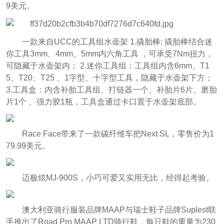
9美元。
一款来自UCC的工具组水壶架 1.撬胎棒: 撬胎棒结合迷
你工具3mm、4mm、5mm内六角工具 ，可承受7Nm扭力，
可隐藏于水壶架内； 2.迷你工具组：工具组内含6mm、T1
5、T20、T25 、1字型、十字型工具，隐藏于水壶架下方；
3.工具盒：内含补胎工具组、打链器一个、补胎片6片、磨胎
片1个 、强力胶1瓶，工具盒通过卡口置于水壶架底部。
Race Face带来了一款碳纤维车把Next SL，零售价为1
79.99美元。
迈极炫MJ-900S，小巧可爱又实用无比，经得起考验。
澳大利亚骑行服装品牌MAAP与瑞士鞋子品牌Suplest联
手推出了Road Pro MAAP LTD骑行鞋，每只鞋的重量为230