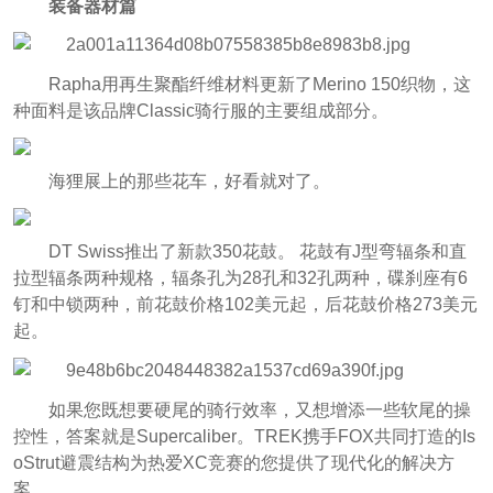
装备器材篇
Rapha用再生聚酯纤维材料更新了Merino 150织物，这
种面料是该品牌Clas
sic骑行服的主要组成部分。
海狸展上的那些花车，好看就对了。
DT Swiss推出了新款350花鼓。 花鼓有J型弯辐条和直
拉型辐条两种规格，辐条孔为28孔和32孔两种，碟刹座有6
钉和中锁两种，前花鼓价格102美元起，后花鼓价格273美元
起。
如果您既想要硬尾的骑行效率，又想增添一些软尾的操
控性，答案就是Supercaliber。TREK携手FOX共同打造的Is
oStrut避震结构为热爱XC竞赛的您提供了现代化的解决方
案。