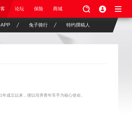
论坛
视频
骑客
骑客
保险
论坛
论坛
论坛
保险
保险
保险
商城
商城
商城
APP
兔子骑行
特约撰稿人
自2011年成立以来，便以培养青年车手为核心使命。