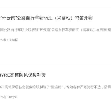
暨“环云南”公路自行车赛丽江（揭幕站）鸣笛开赛
25中国公路自行车职业联赛暨“环云南”公路自行车赛丽江（揭幕站）在云南
作者：美骑网
PHYRE高筒防风保暖鞋套
-PHYRE高筒保暖鞋套就像给双脚装了“恒温舱”，专治各种严寒骑行不适，防
作者：KzMe