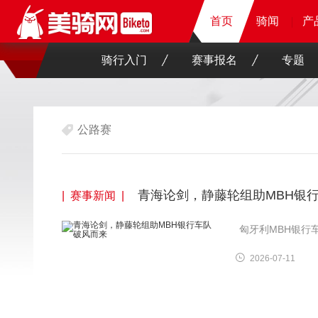
首页
首页
首页
骑闻
骑闻
骑闻
骑闻
产
产
产
产
骑行入门
赛事报名
专题
公路赛
青海论剑，静藤轮组助MBH银
| 赛事新闻 |
匈牙利MBH银行车
2026-07-11