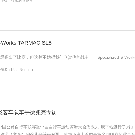
作者：临沧新瑞体育
ks TARMAC SL8
出了比赛，但这并不妨碍我们欣赏他的战车——Specialized S-Works Ta
作者：Paul Norman
诺飞客车队车手徐兆亮专访
5年中国公路自行车联赛暨中国自行车运动骑游大会湖系列·康平站进行了男
利达诺飞客车队的徐兆亮获得冠军，成为历史上首位赢得全国联赛的业余