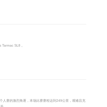
rmac SL8 。
子个人赛的激烈角逐，本场比赛赛程达到249公里，艰难且充
车手。