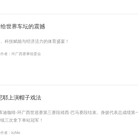
带给世界车坛的震撼
峰、科技赋能与经济活力的体育盛宴！
作者：环广西赛事组委会
尼耶上演帽子戏法
25库迪咖啡-环广西世巡赛第三赛段靖西-巴马赛段结束。身披代表总成绩第一红
连续三次拿下单站冠军！
作者：kzMe