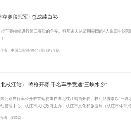
勇夺赛段冠军+总成绩白衫
自行车赛继续进行第三赛段的争夺。科尼谢夫从后期突围的4人集团中脱
衫！
作者：中国安踏mentech洲际自行车队
湖北枝江站） 鸣枪开赛 千名车手竞速“三峡水乡”
26中国公路自行车公开赛首站赛事在湖北枝江鸣笛开赛。枝江站赛事以“三峡
运动管理中心、枝江市人民政府主办，枝江市文化和旅游局（枝江市体育
作者：美骑网