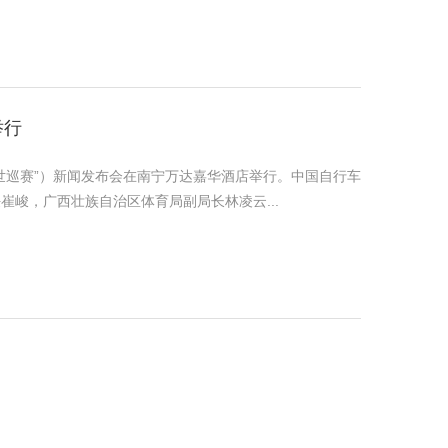
举行
广西世巡赛”）新闻发布会在南宁万达嘉华酒店举行。中国自行车
峻，广西壮族自治区体育局副局长林凌云...