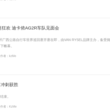
SEL车迷狂欢 迪卡侬AG2R车队见面会
25环广西公路自行车世界巡回赛开赛在即，由VAN RYSEL品牌主办，备受骑
落下帷幕。
作者：kzMe
因冲刺获胜
段结束。
作者：KzMe