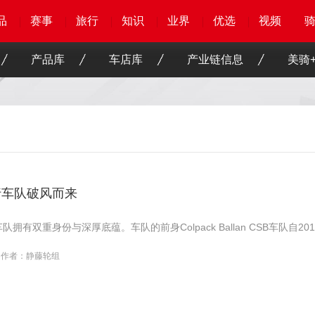
品
品
品
品
赛事
赛事
赛事
赛事
旅行
旅行
旅行
旅行
知识
知识
知识
知识
业界
业界
业界
业界
优选
优选
优选
优选
骑客
骑客
视频
视频
产品库
车店库
产业链信息
美骑+
行车队破风而来
队拥有双重身份与深厚底蕴。车队的前身Colpack Ballan CSB车队
作者：静藤轮组