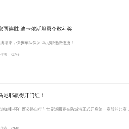
豪取两连胜 迪卡侬斯坦勇夺敢斗奖
满结束，快步车队保罗·马尼耶连战连捷！
作者：KzMe
·马尼耶赢得开门红！
5库迪咖啡-环广西公路自行车世界巡回赛在防城港正式开启第一赛段的比赛，来自
作者：kzMe