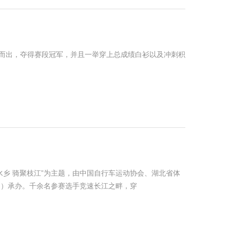
颖而出，夺得赛段冠军，并且一举穿上总成绩白衫以及冲刺积
水乡 骑聚枝江”为主题，由中国自行车运动协会、湖北省体
局）承办。千余名参赛选手竞速长江之畔，穿