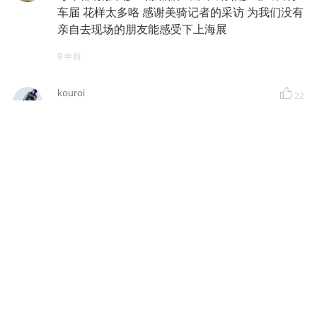
车届 花样太多咯 感谢美骑记者的采访 为我们没有
亲自去现场的朋友能感受下上海展
9 年前
kouroi
22
满怀感激地赞一下老板吧！！！为了下一次弟兄
们顿顿吃“粗粮”。。。
9 年前
登山镐
22
再说一遍兰州卖的是牛肉面不是兰州拉面，所有
兰州拉面牌子的都是青海人来的山寨的，又难吃
又不卫生
9 年前
汪子浩W-H
22