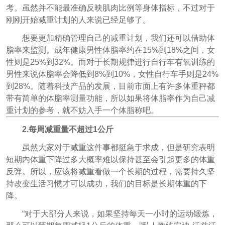
考。
虽然并不能最准确反映肌肉比例等身体指标，不过对于
刚刚开始减重计划的人来说已经足够了。
想要更加精确管理自己的减重计划，我们还可以借助体
脂率来监测。
成年健康男性体脂率约在15%到18%之间，女
性则是25%到32%。而对于长期规律进行自行车有氧训练的
男性来说体脂率会降低到8%到10%，女性自行车手则是24%
到28%。
随着科技产品的发展，目前市面上有许多体重秤都
带有简单的体脂率测量功能，所以如果将体脂率作为自己减
重计划的参考，就不妨入手一个体脂称吧。
2.每周减重量不超过1公斤
虽然大家对于减重这件事都挺急于求成，但是研究表明
短期内体重下降过多大概率难以保持甚至会引起更多的体重
反弹。所以，应该将减重看做一个长期的过程，需要持久坚
持改变生活习惯才可以成功，我们的目标是长期体重的下
降。
“对于大部分人来说，如果坚持每天一小时的运动锻炼，