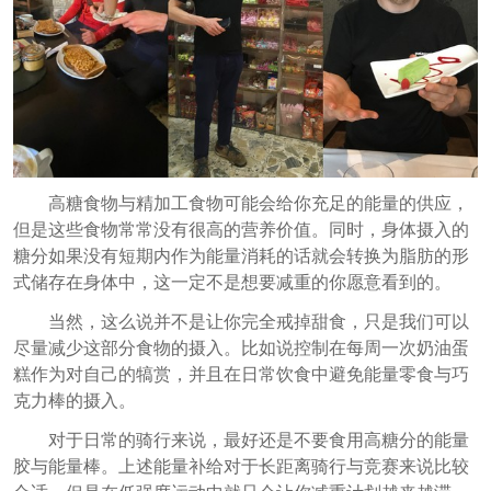
高糖食物与精加工食物可能会给你充足的能量的供应，
但是这些食物常常没有很高的营养价值。同时，身体摄入的
糖分如果没有短期内作为能量消耗的话就会转换为脂肪的形
式储存在身体中，这一定不是想要减重的你愿意看到的。
当然，这么说并不是让你完全戒掉甜食，只是我们可以
尽量减少这部分食物的摄入。比如说控制在每周一次奶油蛋
糕作为对自己的犒赏，并且在日常饮食中避免能量零食与巧
克力棒的摄入。
对于日常的骑行来说，最好还是不要食用高糖分的能量
胶与能量棒。上述能量补给对于长距离骑行与竞赛来说比较