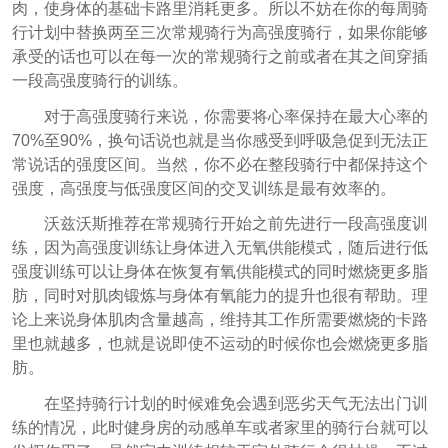
肉，使身体的基础卡路里消耗更多。所以不妨在你的每周骑
行计划中替换两至三次常规骑行为高强度骑行，如果你能够
承受的话也可以在每一次的常规骑行之前或者在其之间穿插
一段高强度骑行的训练。
对于高强度骑行来说，你需要将心率保持在最大心率的
70%至90%，换句话说也就是当你感受到呼吸急促到无法正
常说话的强度区间。当然，你不必在整段骑行中都保持这个
强度，高强度与低强度区间的交叉训练是最有效率的。
沃兹沃斯推荐在常规骑行开始之前先进行一段高强度训
练，因为高强度训练让身体进入无氧供能模式，随后进行低
强度训练可以让身体在恢复有氧供能模式的同时燃烧更多脂
肪，同时对肌肉锻炼与身体有氧能力的提升也很有帮助。理
论上来说身体肌肉含量越高，维持其工作所需要燃烧的卡路
里也就越多，也就是说即使不运动的时候你也会燃烧更多脂
肪。
在坚持骑行计划的时候难免会遇到恶劣天气无法出门训
练的情况，此时健身房的动感单车或者家里的骑行台就可以