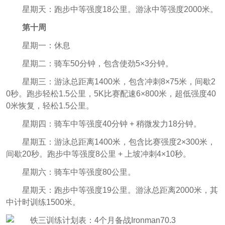
星期天：跑步中等强度18公里。游泳中等强度2000米。
第十周
星期一：休息
星期二：骑车50分钟，包含使劲5×3分钟。
星期三：游泳总距离1400米，包含冲刺8×75米，间歇2
0秒。跑步轻松1.5公里，5K比赛配速6×800米，超低强度40
0米恢复，轻松1.5公里。
星期四：骑车中等强度40分钟 + 稍微发力18分钟。
星期五：游泳总距离1400米，包含比赛强度2×300米，
间歇20秒。跑步中等强度8公里 + 上坡冲刺4×10秒。
星期六：骑车中等强度80公里。
星期天：跑步中等强度19公里。游泳总距离2000米，其
中计时训练1500米。