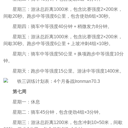
星期三：游泳总距离1000米，包含比赛强度2×200米，
间歇20秒。跑步中等强度6公里，包含使劲6组×30秒。
星期四：骑车中等强度40分钟 + 稍微发力8分钟。
星期五：游泳总距离1000米，包含比赛强度2×200米，
间歇30秒。跑步中等强度6公里 + 上坡冲刺4组×10秒。
星期六：骑车中等强度50公里 + 换项跑步中等强度10分
钟。
星期天：跑步中等强度15公里。游泳中等强度1400米。
第七周
星期一：休息
星期二：骑车45分钟，包含使劲4组×3分钟。
星期三：游泳总距离1200米，包含冲刺10×50米，间歇