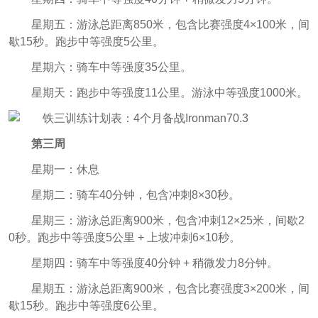
星期五：游泳总距离850米，包含比赛强度4×100米，间
歇15秒。跑步中等强度5公里。
星期六：骑车中等强度35公里。
星期天：跑步中等强度11公里。游泳中等强度1000米。
第三周
星期一：休息
星期二：骑车40分钟，包含冲刺8×30秒。
星期三：游泳总距离900米，包含冲刺12×25米，间歇2
0秒。跑步中等强度5公里 + 上坡冲刺6×10秒。
星期四：骑车中等强度40分钟 + 稍微发力8分钟。
星期五：游泳总距离900米，包含比赛强度3×200米，间
歇15秒。跑步中等强度6公里。