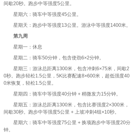
间歇20秒。跑步中等强度5公里。
星期六：骑车中等强度45公里。
星期天：跑步中等强度13公里。游泳中等强度1400米。
第九周
星期一：休息
星期二：骑车50分钟，包含使劲6×2分钟。
星期三：游泳总距离1300米，包含冲刺6×75米，间歇2
0秒。跑步轻松1.5公里，5K比赛配速8×600米，超低强度40
0米恢复，轻松1.5公里。
星期四：骑车中等强度40分钟 + 稍微发力15分钟。
星期五：游泳总距离1300米，包含比赛强度2×300米，
间歇30秒。跑步中等强度5公里 + 上坡冲刺4组×10秒。
星期六：骑车中等强度75公里 + 换项跑步中等强度20分
钟。